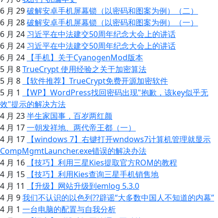
6 月 29
破解安卓手机屏幕锁（以密码和图案为例）（二）
6 月 28
破解安卓手机屏幕锁（以密码和图案为例）（一）
6 月 24
习近平在中法建交50周年纪念大会上的讲话
6 月 24
习近平在中法建交50周年纪念大会上的讲话
6 月 24
【手机】关于CyanogenMod版本
5 月 8
TrueCrypt 使用经验之关于加密算法
5 月 8
【软件推荐】TrueCrypt免费开源加密软件
5 月 1
【WP】WordPress找回密码出现"抱歉，该key似乎无
效"提示的解决方法
4 月 23
半生家国事，百岁两红颜
4 月 17
一朝发祥地、两代帝王都（一）
4 月 17
【windows 7】右键打开wndows7计算机管理就显示
CompMgmtLauncher.exe错误的解决办法
4 月 16
【技巧】利用三星Kies提取官方ROM的教程
4 月 15
【技巧】利用Kies查询三星手机销售地
4 月 11
【升级】网站升级到emlog 5.3.0
4 月 9
我们不认识的以色列??辟谣“大多数中国人不知道的内幕”
4 月 1
一台电脑的配置与自我分析