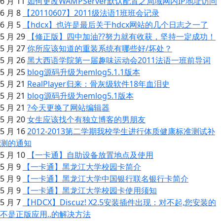
6 月 11
如何更改WAMPServer默认配置之局域网内IP地址访问
6 月 8
【20110607】2011级法语1班班会记录
6 月 5
【hdcx】也许是最后关于hdcx网站的几个日志之一了
5 月 29
【修正版】四中加油??努力就有收获，坚持一定成功！
5 月 27
你所应该知道的重装系统有哪些好/坏处？
5 月 26
黑大西语学院第一届趣味运动会2011法语一班前导词
5 月 25
blog源码升级为emlog5.1.1版本
5 月 21
RealPlayer归来：骨灰级软件18年血泪史
5 月 21
blog源码升级为emlog5.1版本
5 月 21
?今天更换了网站编辑器
5 月 20
女生应该找个有独立博客的男朋友
5 月 16
2012-2013第二学期我校学生进行体质健康标准测试补
测的通知
5 月 10
【一卡通】自助设备放置地点及使用
5 月 9
【一卡通】黑龙江大学校园卡简介
5 月 9
【一卡通】黑龙江大学中国银行联名银行卡简介
5 月 9
【一卡通】黑龙江大学校园卡使用须知
5 月 7
【HDCX】Discuz! X2.5安装插件出现：对不起,您安装的
不是正版应用..的解决方法