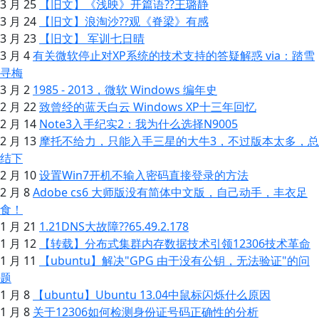
3 月 25
【旧文】《浅映》开篇语??王璐静
3 月 24
【旧文】浪淘沙??观《脊梁》有感
3 月 23
【旧文】 军训七日晴
3 月 4
有关微软停止对XP系统的技术支持的答疑解惑 via：踏雪
寻梅
3 月 2
1985 - 2013，微软 Windows 编年史
2 月 22
致曾经的蓝天白云 Windows XP十三年回忆
2 月 14
Note3入手纪实2：我为什么选择N9005
2 月 13
摩托不给力，只能入手三星的大牛3，不过版本太多，总
结下
2 月 10
设置Win7开机不输入密码直接登录的方法
2 月 8
Adobe cs6 大师版没有简体中文版，自己动手，丰衣足
食！
1 月 21
1.21DNS大故障??65.49.2.178
1 月 12
【转载】分布式集群内存数据技术引领12306技术革命
1 月 11
【ubuntu】解决"GPG 由于没有公钥，无法验证"的问
题
1 月 8
【ubuntu】Ubuntu 13.04中鼠标闪烁什么原因
1 月 8
关于12306如何检测身份证号码正确性的分析