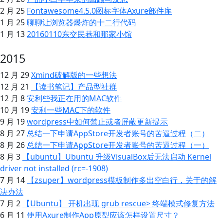
2 月 25
Fontawesome4.5.0图标字体Axure部件库
1 月 25
聊聊让浏览器爆炸的十二行代码
1 月 13
20160110东交民巷和那家小馆
2015
12 月 29
Xmind破解版的一些想法
12 月 21
【读书笔记】产品型社群
12 月 8
安利些我正在用的MAC软件
10 月 19
安利一些MAC下的软件
9 月 19
wordpress中如何禁止或者屏蔽更新提示
8 月 27
总结一下申请AppStore开发者账号的苦逼过程（二）
8 月 26
总结一下申请AppStore开发者账号的苦逼过程（一）
8 月 3
【ubuntu】Ubuntu 升级VisualBox后无法启动 Kernel
driver not installed (rc=-1908)
7 月 14
【zsuper】wordpress模板制作多出空白行，关于 的解
决办法
7 月 2
【Ubuntu】 开机出现 grub rescue> 终端模式修复方法
6 月 11
使用Axure制作App原型应该怎样设置尺寸？