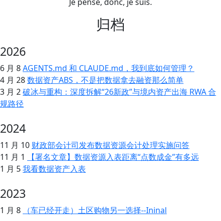
Je pense, donc, je suis.
归档
2026
6 月 8
AGENTS.md 和 CLAUDE.md，我到底如何管理？
4 月 28
数据资产ABS，不是把数据拿去融资那么简单
3 月 2
破冰与重构：深度拆解“26新政”与境内资产出海 RWA 合
规路径
2024
11 月 10
财政部会计司发布数据资源会计处理实施问答
11 月 1
【署名文章】数据资源入表距离“点数成金”有多远
1 月 5
我看数据资产入表
2023
1 月 8
（车已经开走）土区购物另一选择--Ininal