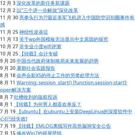
12 月 3
深化改革的新任务新课题
12 月 2
以“三个进一步解放”深化改革
11 月 30
亮拳头行为??最近美军飞机进入中国防空识别圈事件有
感
11 月 25
神经性皮炎症
11 月 13
关于wp外国模板无法显示中文原因的探究
10 月 27
非专业小度wifi评测
10 月 25
【转载】会计专硕
9 月 20
中国当代政府体制格局未来发展的趋势
9 月 20
暑期社会实践报告
8 月 18
会声会影X5的停止工作的另类处理方法
8 月 11
Warning: session_start() [function.session-start]:
open解决方案
8 月 7
吐槽收到的版权投诉
8 月 1
【转载】为何男人都喜欢单反？
7 月 19
【ubuntu】在ubuntu上安装DeepLinux的深度软件中
心[已经失效]
7 月 19
【转载】EMLOG离线写作高危漏洞安全公告
7 月 15
修改Win7的锁屏壁纸