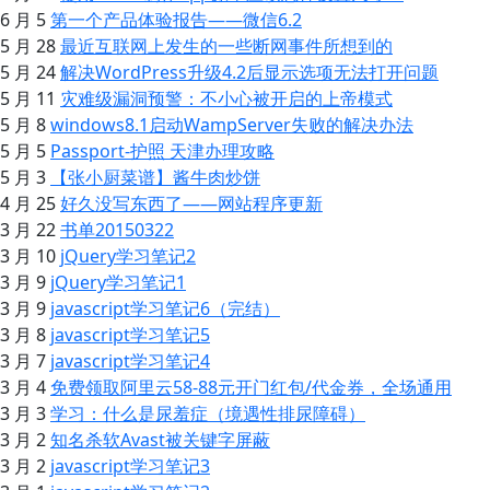
6 月 5
第一个产品体验报告——微信6.2
5 月 28
最近互联网上发生的一些断网事件所想到的
5 月 24
解决WordPress升级4.2后显示选项无法打开问题
5 月 11
灾难级漏洞预警：不小心被开启的上帝模式
5 月 8
windows8.1启动WampServer失败的解决办法
5 月 5
Passport-护照 天津办理攻略
5 月 3
【张小厨菜谱】酱牛肉炒饼
4 月 25
好久没写东西了——网站程序更新
3 月 22
书单20150322
3 月 10
jQuery学习笔记2
3 月 9
jQuery学习笔记1
3 月 9
javascript学习笔记6（完结）
3 月 8
javascript学习笔记5
3 月 7
javascript学习笔记4
3 月 4
免费领取阿里云58-88元开门红包/代金券，全场通用
3 月 3
学习：什么是尿羞症（境遇性排尿障碍）
3 月 2
知名杀软Avast被关键字屏蔽
3 月 2
javascript学习笔记3