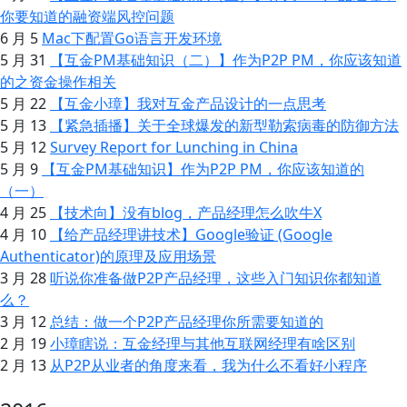
你要知道的融资端风控问题
6 月 5
Mac下配置Go语言开发环境
5 月 31
【互金PM基础知识（二）】作为P2P PM，你应该知道
的之资金操作相关
5 月 22
【互金小璋】我对互金产品设计的一点思考
5 月 13
【紧急插播】关于全球爆发的新型勒索病毒的防御方法
5 月 12
Survey Report for Lunching in China
5 月 9
【互金PM基础知识】作为P2P PM，你应该知道的
（一）
4 月 25
【技术向】没有blog，产品经理怎么吹牛X
4 月 10
【给产品经理讲技术】Google验证 (Google
Authenticator)的原理及应用场景
3 月 28
听说你准备做P2P产品经理，这些入门知识你都知道
么？
3 月 12
总结：做一个P2P产品经理你所需要知道的
2 月 19
小璋瞎说：互金经理与其他互联网经理有啥区别
2 月 13
从P2P从业者的角度来看，我为什么不看好小程序