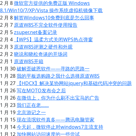
2 月 8
微软官方提供的免费正版 Windows
8.1/Win10/7/XP/Vista 操作系统虚拟机镜像下载
2 月 8
解答Windows10免费到底是怎么回事
2 月 7
原道W8S不完全软件使用报告
2 月 5
zsuper.net备案记录
2 月 4
【WPS】温柔方式关闭WPS热点弹窗
2 月 3
原道W8S评测之硬件和外观
2 月 2
晓说和晓松奇谈的开场词
2 月 1
原道W8S开箱
1 月 30
破解歪破恩软件——寻路的思路一
1 月 28
我的平板选购路之我什么选择原道W8S
1 月 27
【HDCX】解决某协网站jquery和基础代码冲突的问题
1 月 26
写在MOTO发布会之后
1 月 26
在微信上，你为什么刷不出宝马的广告
1 月 23
我们正在老……
1 月 19
北京游记之一
1 月 15
现在流氓软件真多——腾讯电脑管家
1 月 14
今天起，微软停止对windows7主流支持
1 月 12
加快网站访问速度的一些尝试