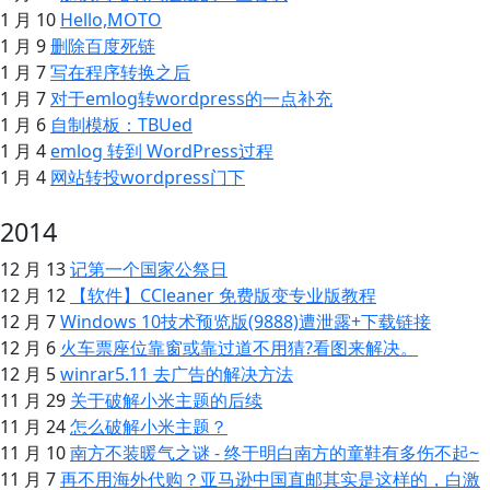
1 月 10
Hello,MOTO
1 月 9
删除百度死链
1 月 7
写在程序转换之后
1 月 7
对于emlog转wordpress的一点补充
1 月 6
自制模板：TBUed
1 月 4
emlog 转到 WordPress过程
1 月 4
网站转投wordpress门下
2014
12 月 13
记第一个国家公祭日
12 月 12
【软件】CCleaner 免费版变专业版教程
12 月 7
Windows 10技术预览版(9888)遭泄露+下载链接
12 月 6
火车票座位靠窗或靠过道不用猜?看图来解决。
12 月 5
winrar5.11 去广告的解决方法
11 月 29
关于破解小米主题的后续
11 月 24
怎么破解小米主题？
11 月 10
南方不装暖气之谜 - 终于明白南方的童鞋有多伤不起~
11 月 7
再不用海外代购？亚马逊中国直邮其实是这样的，白激