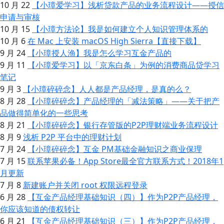
10 月 22
【小璋爱学习】浅析贷款产品的业务流程设计——授信
申请与审核
10 月 15
【小璋方法论】我是如何建立个人知识管理体系的
10 月 6
在 Mac 上安装 macOS High Sierra【直接下载】
9 月 24
【小璋授人渔】我是怎么学习互金产品的
9 月 11
【小璋爱学习】以「京东白条」为例的消费商品贷学习
笔记
9 月 3
【小璋碎碎念】人人都是产品经理，是真的么？
8 月 28
【小璋碎碎念】产品经理的「减法策略」——关于把产
品做得简单化的一些思考
8 月 21
【小璋碎碎念】银行存管版的P2P理财端业务流程设计
8 月 9
浅析 P2P 平台中的理财计划
7 月 24
【小璋碎碎念】互金 PM基础金融知识之商业保理
7 月 15
联系苹果必备！App Store最全官方联系方式！2018年1
月更新
7 月 8
新建账户并关闭 root 权限远程登录
6 月 28
【互金产品经理基础知识（四）】作为P2P产品经理，
你应该知道的债权转让
6 月 21
【互金产品经理基础知识（三）】作为P2P产品经理，