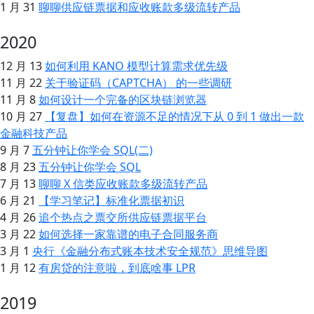
1 月 31
聊聊供应链票据和应收账款多级流转产品
2020
12 月 13
如何利用 KANO 模型计算需求优先级
11 月 22
关于验证码（CAPTCHA） 的一些调研
11 月 8
如何设计一个完备的区块链浏览器
10 月 27
【复盘】如何在资源不足的情况下从 0 到 1 做出一款
金融科技产品
9 月 7
五分钟让你学会 SQL(二)
8 月 23
五分钟让你学会 SQL
7 月 13
聊聊 X 信类应收账款多级流转产品
6 月 21
【学习笔记】标准化票据初识
4 月 26
追个热点之票交所供应链票据平台
3 月 22
如何选择一家靠谱的电子合同服务商
3 月 1
央行《金融分布式账本技术安全规范》思维导图
1 月 12
有房贷的注意啦，到底啥事 LPR
2019