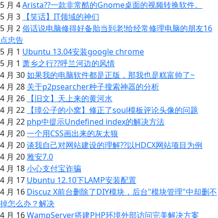
5 月 4
Arista??一款非常酷的Gnome桌面的视频转换软件。
5 月 3
【笑话】IT领域的神们
5 月 2
俗话说电脑修得好备胎当到老!给经常修理电脑的朋友16
点忠告
5 月 1
Ubuntu 13.04安装google chrome
5 月 1
萧乡之行??呼兰河边的风情
4 月 30
如果我的电脑软件都是正版，那我也是糕富帅了~
4 月 28
关于p2psearcher种子搜索神器的分析
4 月 26
【旧文】天上来的黄河水
4 月 22
【璋公子的小窝】修正了soul模板评论头像的问题
4 月 22
php中提示Undefined index的解决方法
4 月 20
一个用CSS画出来的灰太狼
4 月 20
谈我自己对网站建设的理解??以HDCX网站项目为例
4 月 20
雅安7.0
4 月 18
小心支付宝诈骗
4 月 17
Ubuntu 12.10下LAMP安装配置
4 月 16
Discuz X前台删除了DIY模块，后台"模块管理"中却删不
掉怎么办？解决
4 月 16
WampServer搭建PHP环境外部访问完美解决方案