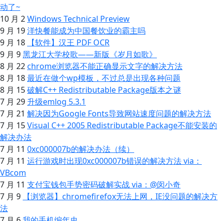
动了~
10 月 2
Windows Technical Preview
9 月 19
洋快餐能成为中国餐饮业的霸主吗
9 月 18
【软件】汉王 PDF OCR
9 月 9
黑龙江大学校歌——新版《岁月如歌》
8 月 22
chrome浏览器不能正确显示文字的解决方法
8 月 18
最近在做个wp模板，不过总是出现各种问题
8 月 15
破解C++ Redistributable Package版本之谜
7 月 29
升级emlog 5.3.1
7 月 21
解决因为Google Fonts导致网站速度问题的解决方法
7 月 15
Visual C++ 2005 Redistributable Package不能安装的
解决办法
7 月 11
0xc000007b的解决办法（续）
7 月 11
运行游戏时出现0xc000007b错误的解决方法 via：
VBcom
7 月 11
支付宝钱包手势密码破解实战 via：@闵小奇
7 月 9
【浏览器】chromefirefox无法上网，IE没问题的解决方
法
7 月 6
我的手机编年史