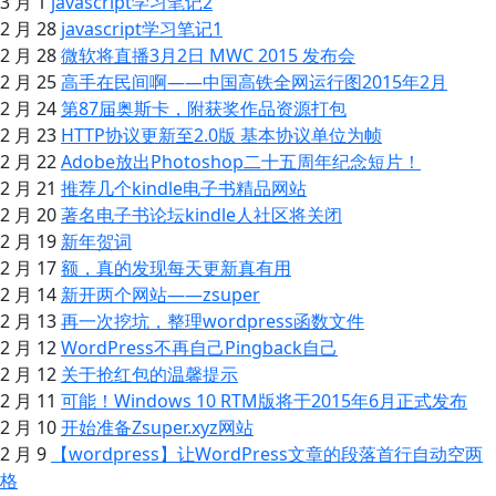
3 月 1
javascript学习笔记2
2 月 28
javascript学习笔记1
2 月 28
微软将直播3月2日 MWC 2015 发布会
2 月 25
高手在民间啊——中国高铁全网运行图2015年2月
2 月 24
第87届奥斯卡，附获奖作品资源打包
2 月 23
HTTP协议更新至2.0版 基本协议单位为帧
2 月 22
Adobe放出Photoshop二十五周年纪念短片！
2 月 21
推荐几个kindle电子书精品网站
2 月 20
著名电子书论坛kindle人社区将关闭
2 月 19
新年贺词
2 月 17
额，真的发现每天更新真有用
2 月 14
新开两个网站——zsuper
2 月 13
再一次挖坑，整理wordpress函数文件
2 月 12
WordPress不再自己Pingback自己
2 月 12
关于抢红包的温馨提示
2 月 11
可能！Windows 10 RTM版将于2015年6月正式发布
2 月 10
开始准备Zsuper.xyz网站
2 月 9
【wordpress】让WordPress文章的段落首行自动空两
格