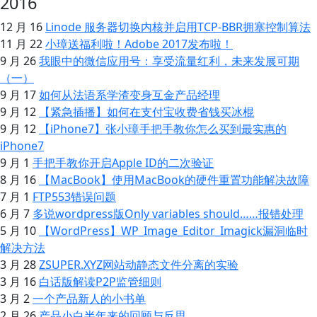
2016
12 月 16
Linode 服务器切换内核并启用TCP-BBR拥塞控制算法
11 月 22
小璋送福利啦！Adobe 2017发布啦！
9 月 26
我眼中的微信应用号：享受流量红利，未来发展可期
（一）
9 月 17
如何从法语系学渣变身互金产品经理
9 月 12
【紧急插播】如何在支付宝收费省钱买冰棍
9 月 12
【iPhone7】张小璋手把手教你怎么买到最实惠的
iPhone7
9 月 1
手把手教你开启Apple ID的二次验证
8 月 16
【MacBook】使用MacBook的硬件重置功能解决故障
7 月 1
FTP553错误问题
6 月 7
多说wordpress版Only variables should……报错处理
5 月 10
【WordPress】WP_Image_Editor_Imagick漏洞临时
解决方法
3 月 28
ZSUPER.XYZ网站动静态文件分离的实验
3 月 16
白话版解读P2P监管细则
3 月 2
一个产品新人的小书单
2 月 26
产品小白半年来的回顾与反思