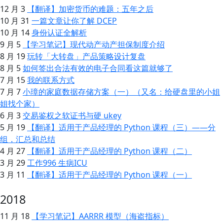
12 月 3
【翻译】加密货币的难题：五年之后
10 月 31
一篇文章让你了解 DCEP
10 月 14
身份认证全解析
9 月 5
【学习笔记】现代动产动产担保制度介绍
8 月 19
玩转「大转盘」产品策略设计复盘
8 月 5
如何签出合法有效的电子合同看这篇就够了
7 月 15
我的联系方式
7 月 7
小璋的家庭数据存储方案（一）（又名：给硬盘里的小姐
姐找个家）
6 月 3
交易鉴权之软证书与硬 ukey
5 月 19
【翻译】适用于产品经理的 Python 课程（三）——分
组，汇总和总结
4 月 27
【翻译】适用于产品经理的 Python 课程（二）
3 月 29
工作996 生病ICU
3 月 11
【翻译】适用于产品经理的 Python 课程（一）
2018
11 月 18
【学习笔记】AARRR 模型（海盗指标）