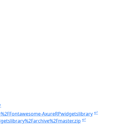
↩
↩
o%2FFontawesome-AxureRPwidgetslibrary
↩
tslibrary%2Farchive%2Fmaster.zip