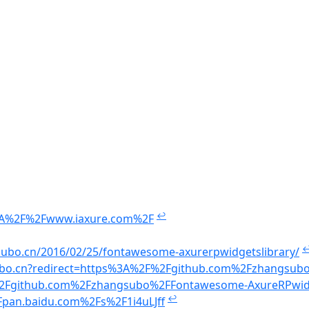
↩
%3A%2F%2Fwww.iaxure.com%2F
subo.cn/2016/02/25/fontawesome-axurerpwidgetslibrary/
ubo.cn?redirect=https%3A%2F%2Fgithub.com%2Fzhangsub
%2Fgithub.com%2Fzhangsubo%2FFontawesome-AxureRPwidge
↩
Fpan.baidu.com%2Fs%2F1i4uLJff