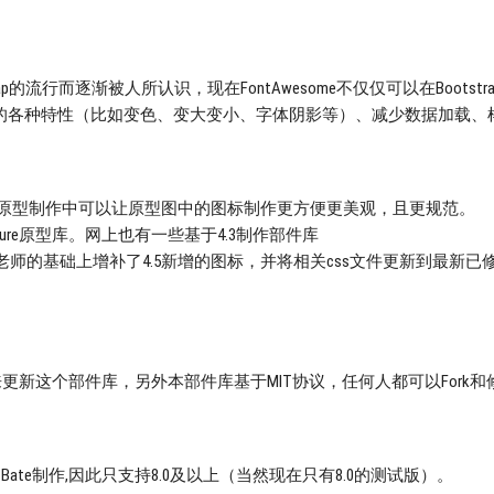
strap的流行而逐渐被人所认识，现在FontAwesome不仅仅可以在Bo
的各种特性（比如变色、变大变小、字体阴影等）、减少数据加载、
Axure原型制作中可以让原型图中的图标制作更方便更美观，且更规范。
作的Axure原型库。网上也有一些基于4.3制作部件库
师的基础上增补了4.5新增的图标，并将相关css文件更新到最新已
更新来更新这个部件库，另外本部件库基于MIT协议，任何人都可以For
0 Bate制作,因此只支持8.0及以上（当然现在只有8.0的测试版）。