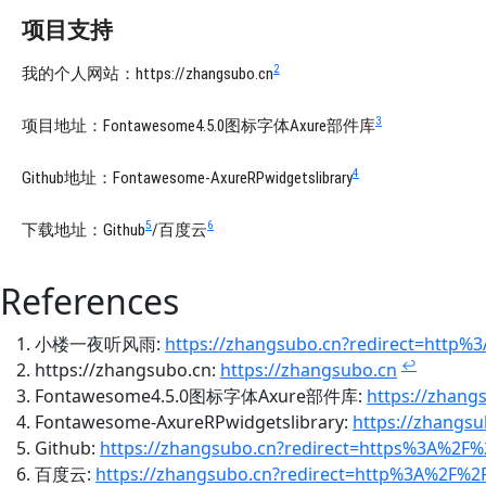
项目支持
2
我的个人网站：https://zhangsubo.cn
3
项目地址：Fontawesome4.5.0图标字体Axure部件库
4
Github地址：Fontawesome-AxureRPwidgetslibrary
5
6
下载地址：Github
/百度云
References
小楼一夜听风雨:
https://zhangsubo.cn?redirect=http
↩
https://zhangsubo.cn:
https://zhangsubo.cn
Fontawesome4.5.0图标字体Axure部件库:
https://zhang
Fontawesome-AxureRPwidgetslibrary:
https://zhangs
Github:
https://zhangsubo.cn?redirect=https%3A%2F
百度云:
https://zhangsubo.cn?redirect=http%3A%2F%2