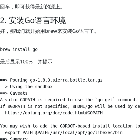
回车，即可获得最新的源上。
2. 安装Go语言环境
好，那我们就开始用brew来安装Go语言了。
最后显示100%，并提示：
==> Pouring go-1.8.3.sierra.bottle.tar.gz

==> Using the sandbox

==> Caveats

A valid GOPATH is required to use the `go get` command.

If $GOPATH is not specified, $HOME/go will be used by de
  https://golang.org/doc/code.html#GOPATH

You may wish to add the GOROOT-based install location to
  export PATH=$PATH:/usr/local/opt/go/libexec/bin

==> Summary
