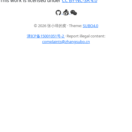
This work is licensed under
CC BY-NC-SA 4.0
© 2026 张小璋的窝 · Theme:
SUBO4.0
津ICP备15001051号-2
· Report illegal content:
complaints@zhangsubo.cn