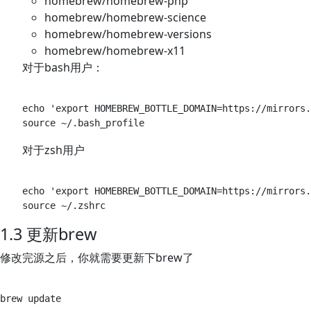
homebrew/homebrew-php
homebrew/homebrew-science
homebrew/homebrew-versions
homebrew/homebrew-x11
对于bash用户：
echo 'export HOMEBREW_BOTTLE_DOMAIN=https://mirrors.
对于zsh用户
echo 'export HOMEBREW_BOTTLE_DOMAIN=https://mirrors.
1.3 更新brew
修改完源之后，你就需要更新下brew了