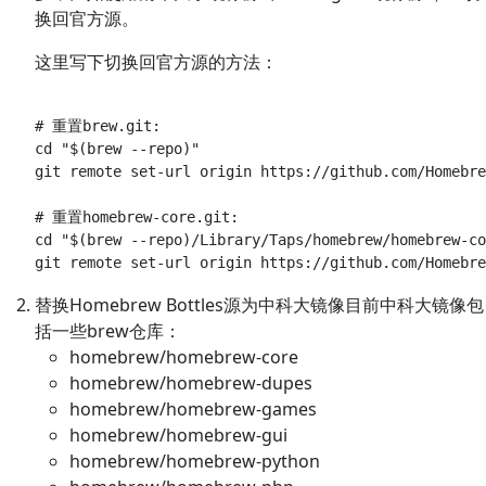
换回官方源。
这里写下切换回官方源的方法：
# 重置brew.git:

cd "$(brew --repo)"

git remote set-url origin https://github.com/Homebre
# 重置homebrew-core.git:

cd "$(brew --repo)/Library/Taps/homebrew/homebrew-co
替换Homebrew Bottles源为中科大镜像目前中科大镜像包
括一些brew仓库：
homebrew/homebrew-core
homebrew/homebrew-dupes
homebrew/homebrew-games
homebrew/homebrew-gui
homebrew/homebrew-python