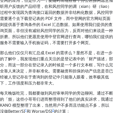
登网的应用，但是作为一个
爱随时出现在各个办公区撩闲
愿意倾
听用户反馈的产品经理，在和风控同学的调（xian）研（liao）
过程中发现因为查询接口返回的数据并非结构化数据，风控同学
需要逐个去下载登记表的 PDF 文件，而中登网的官方网站页面
则提供基于查询条件的 Excel 汇总数据。如果使用我们提供的查
询页面，非但没有减轻风控同学的压力，反而对他们来说是一种
折磨。所以他们更愿意使用中登官网进行查询，哪怕我们提供的
服务不需要输入手机验证码，不需要打开多个网页。
那么他们仅仅只有汇总成 Excel 的需求么？显然不是，在进一步
的了解中，我发现他们重点关注的是登记表中的「财产描述」部
分，而这一部分在登记录入的时候是一个多行文本框，写什么完
全靠人来决定，并非标准化。需要融资和担保的动产信息是否已
经被人登记存在于查询到的登记中只能靠人眼看，效率极其低
下，工作强度和压力都非常大。
每天晚饭吃完，我都要做到风控审单同学的旁边聊闲。通过不断
的「烦」这些小哥哥们进而整理得到了他们的真实诉求，我通过
KANO 模型整理了出来，当然用户不多而且功能点不多，所以
1
2
没做Better/SI
和 Worse/DSI
的计算：