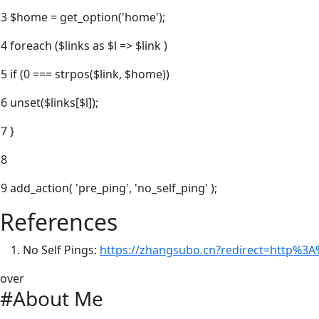
3
$home = get_option('home');
4
foreach ($links as $l => $link )
5
if (0 === strpos($link, $home))
6
unset($links[$l]);
7
}
8
9
add_action( 'pre_ping', 'no_self_ping' );
References
No Self Pings:
https://zhangsubo.cn?redirect=http%3
over
#About Me