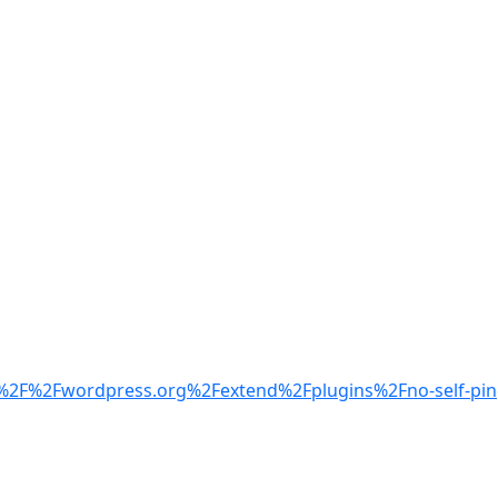
A%2F%2Fwordpress.org%2Fextend%2Fplugins%2Fno-self-pi