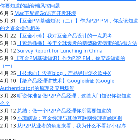
你要知道的融资端风控问题
6 月 5
Mac下配置Go语言开发环境
5 月 31
【互金PM基础知识（二）】作为P2P PM，你应该知道
的之资金操作相关
5 月 22
【互金小璋】我对互金产品设计的一点思考
5 月 13
【紧急插播】关于全球爆发的新型勒索病毒的防御方法
5 月 12
Survey Report for Lunching in China
5 月 9
【互金PM基础知识】作为P2P PM，你应该知道的
（一）
4 月 25
【技术向】没有blog，产品经理怎么吹牛X
4 月 10
【给产品经理讲技术】Google验证 (Google
Authenticator)的原理及应用场景
3 月 28
听说你准备做P2P产品经理，这些入门知识你都知道
么？
3 月 12
总结：做一个P2P产品经理你所需要知道的
2 月 19
小璋瞎说：互金经理与其他互联网经理有啥区别
2 月 13
从P2P从业者的角度来看，我为什么不看好小程序