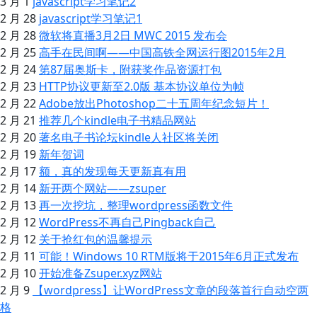
3 月 1
javascript学习笔记2
2 月 28
javascript学习笔记1
2 月 28
微软将直播3月2日 MWC 2015 发布会
2 月 25
高手在民间啊——中国高铁全网运行图2015年2月
2 月 24
第87届奥斯卡，附获奖作品资源打包
2 月 23
HTTP协议更新至2.0版 基本协议单位为帧
2 月 22
Adobe放出Photoshop二十五周年纪念短片！
2 月 21
推荐几个kindle电子书精品网站
2 月 20
著名电子书论坛kindle人社区将关闭
2 月 19
新年贺词
2 月 17
额，真的发现每天更新真有用
2 月 14
新开两个网站——zsuper
2 月 13
再一次挖坑，整理wordpress函数文件
2 月 12
WordPress不再自己Pingback自己
2 月 12
关于抢红包的温馨提示
2 月 11
可能！Windows 10 RTM版将于2015年6月正式发布
2 月 10
开始准备Zsuper.xyz网站
2 月 9
【wordpress】让WordPress文章的段落首行自动空两
格