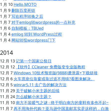
1 月 10
Hello,MOTO
1 月 9
删除百度死链
1 月 7
写在程序转换之后
1 月 7
对于emlog转wordpress的一点补充
1 月 6
自制模板：TBUed
1 月 4
emlog 转到 WordPress过程
1 月 4
网站转投wordpress门下
2014
12 月 13
记第一个国家公祭日
12 月 12
【软件】CCleaner 免费版变专业版教程
12 月 7
Windows 10技术预览版(9888)遭泄露+下载链接
12 月 6
火车票座位靠窗或靠过道不用猜?看图来解决。
12 月 5
winrar5.11 去广告的解决方法
11 月 29
关于破解小米主题的后续
11 月 24
怎么破解小米主题？
11 月 10
南方不装暖气之谜 - 终于明白南方的童鞋有多伤不起~
11 月 7
再不用海外代购？亚马逊中国直邮其实是这样的，白激