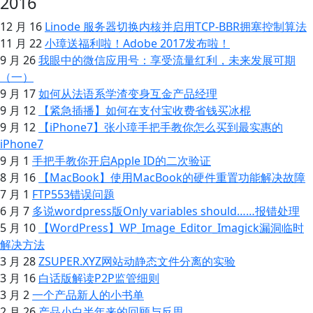
2016
12 月 16
Linode 服务器切换内核并启用TCP-BBR拥塞控制算法
11 月 22
小璋送福利啦！Adobe 2017发布啦！
9 月 26
我眼中的微信应用号：享受流量红利，未来发展可期
（一）
9 月 17
如何从法语系学渣变身互金产品经理
9 月 12
【紧急插播】如何在支付宝收费省钱买冰棍
9 月 12
【iPhone7】张小璋手把手教你怎么买到最实惠的
iPhone7
9 月 1
手把手教你开启Apple ID的二次验证
8 月 16
【MacBook】使用MacBook的硬件重置功能解决故障
7 月 1
FTP553错误问题
6 月 7
多说wordpress版Only variables should……报错处理
5 月 10
【WordPress】WP_Image_Editor_Imagick漏洞临时
解决方法
3 月 28
ZSUPER.XYZ网站动静态文件分离的实验
3 月 16
白话版解读P2P监管细则
3 月 2
一个产品新人的小书单
2 月 26
产品小白半年来的回顾与反思