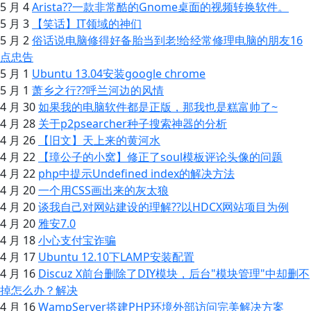
5 月 4
Arista??一款非常酷的Gnome桌面的视频转换软件。
5 月 3
【笑话】IT领域的神们
5 月 2
俗话说电脑修得好备胎当到老!给经常修理电脑的朋友16
点忠告
5 月 1
Ubuntu 13.04安装google chrome
5 月 1
萧乡之行??呼兰河边的风情
4 月 30
如果我的电脑软件都是正版，那我也是糕富帅了~
4 月 28
关于p2psearcher种子搜索神器的分析
4 月 26
【旧文】天上来的黄河水
4 月 22
【璋公子的小窝】修正了soul模板评论头像的问题
4 月 22
php中提示Undefined index的解决方法
4 月 20
一个用CSS画出来的灰太狼
4 月 20
谈我自己对网站建设的理解??以HDCX网站项目为例
4 月 20
雅安7.0
4 月 18
小心支付宝诈骗
4 月 17
Ubuntu 12.10下LAMP安装配置
4 月 16
Discuz X前台删除了DIY模块，后台"模块管理"中却删不
掉怎么办？解决
4 月 16
WampServer搭建PHP环境外部访问完美解决方案