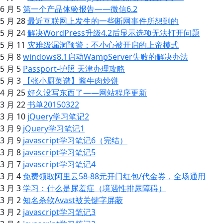
6 月 5
第一个产品体验报告——微信6.2
5 月 28
最近互联网上发生的一些断网事件所想到的
5 月 24
解决WordPress升级4.2后显示选项无法打开问题
5 月 11
灾难级漏洞预警：不小心被开启的上帝模式
5 月 8
windows8.1启动WampServer失败的解决办法
5 月 5
Passport-护照 天津办理攻略
5 月 3
【张小厨菜谱】酱牛肉炒饼
4 月 25
好久没写东西了——网站程序更新
3 月 22
书单20150322
3 月 10
jQuery学习笔记2
3 月 9
jQuery学习笔记1
3 月 9
javascript学习笔记6（完结）
3 月 8
javascript学习笔记5
3 月 7
javascript学习笔记4
3 月 4
免费领取阿里云58-88元开门红包/代金券，全场通用
3 月 3
学习：什么是尿羞症（境遇性排尿障碍）
3 月 2
知名杀软Avast被关键字屏蔽
3 月 2
javascript学习笔记3