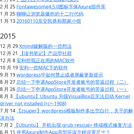
2 月 25
Fontawesome4.5.0图标字体Axure部件库
1 月 25
聊聊让浏览器爆炸的十二行代码
1 月 13
20160110东交民巷和那家小馆
2015
12 月 29
Xmind破解版的一些想法
12 月 21
【读书笔记】产品型社群
12 月 8
安利些我正在用的MAC软件
10 月 19
安利一些MAC下的软件
9 月 19
wordpress中如何禁止或者屏蔽更新提示
8 月 27
总结一下申请AppStore开发者账号的苦逼过程（二）
8 月 26
总结一下申请AppStore开发者账号的苦逼过程（一）
8 月 3
【ubuntu】Ubuntu 升级VisualBox后无法启动 Kernel
driver not installed (rc=-1908)
7 月 14
【zsuper】wordpress模板制作多出空白行，关于 的解
决办法
7 月 2
【Ubuntu】 开机出现 grub rescue> 终端模式修复方法
6 月 11
使用Axure制作App原型应该怎样设置尺寸？