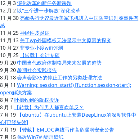
12 月 3
深化改革的新任务新课题
12 月 2
以“三个进一步解放”深化改革
11 月 30
亮拳头行为??最近美军飞机进入中国防空识别圈事件有
感
11 月 25
神经性皮炎症
11 月 13
关于wp外国模板无法显示中文原因的探究
10 月 27
非专业小度wifi评测
10 月 25
【转载】会计专硕
9 月 20
中国当代政府体制格局未来发展的趋势
9 月 20
暑期社会实践报告
8 月 18
会声会影X5的停止工作的另类处理方法
8 月 11
Warning: session_start() [function.session-start]:
open解决方案
8 月 7
吐槽收到的版权投诉
8 月 1
【转载】为何男人都喜欢单反？
7 月 19
【ubuntu】在ubuntu上安装DeepLinux的深度软件中
心[已经失效]
7 月 19
【转载】EMLOG离线写作高危漏洞安全公告
7 月 15
修改Win7的锁屏壁纸