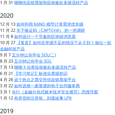
1 月 31
聊聊供应链票据和应收账款多级流转产品
2020
12 月 13
如何利用 KANO 模型计算需求优先级
11 月 22
关于验证码（CAPTCHA） 的一些调研
11 月 8
如何设计一个完备的区块链浏览器
10 月 27
【复盘】如何在资源不足的情况下从 0 到 1 做出一款
金融科技产品
9 月 7
五分钟让你学会 SQL(二)
8 月 23
五分钟让你学会 SQL
7 月 13
聊聊 X 信类应收账款多级流转产品
6 月 21
【学习笔记】标准化票据初识
4 月 26
追个热点之票交所供应链票据平台
3 月 22
如何选择一家靠谱的电子合同服务商
3 月 1
央行《金融分布式账本技术安全规范》思维导图
1 月 12
有房贷的注意啦，到底啥事 LPR
2019