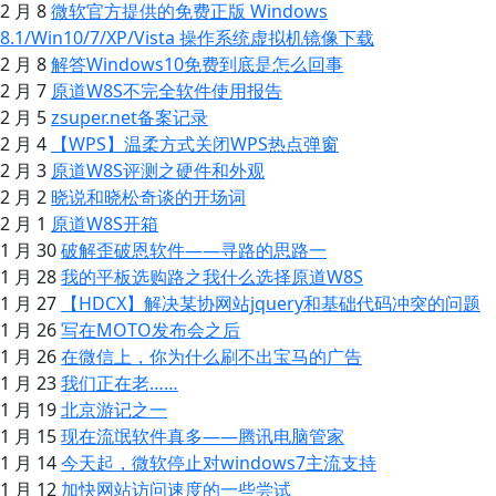
2 月 8
微软官方提供的免费正版 Windows
8.1/Win10/7/XP/Vista 操作系统虚拟机镜像下载
2 月 8
解答Windows10免费到底是怎么回事
2 月 7
原道W8S不完全软件使用报告
2 月 5
zsuper.net备案记录
2 月 4
【WPS】温柔方式关闭WPS热点弹窗
2 月 3
原道W8S评测之硬件和外观
2 月 2
晓说和晓松奇谈的开场词
2 月 1
原道W8S开箱
1 月 30
破解歪破恩软件——寻路的思路一
1 月 28
我的平板选购路之我什么选择原道W8S
1 月 27
【HDCX】解决某协网站jquery和基础代码冲突的问题
1 月 26
写在MOTO发布会之后
1 月 26
在微信上，你为什么刷不出宝马的广告
1 月 23
我们正在老……
1 月 19
北京游记之一
1 月 15
现在流氓软件真多——腾讯电脑管家
1 月 14
今天起，微软停止对windows7主流支持
1 月 12
加快网站访问速度的一些尝试