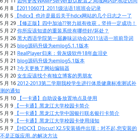
6 月 11
如何更改WAMPServer默认配置之局域网内IP地址访问
6 月 8
【20110607】2011级法语1班班会记录
6 月 5
【hdcx】也许是最后关于hdcx网站的几个日志之一了
5 月 29
【修正版】四中加油??努力就有收获，坚持一定成功！
5 月 27
你所应该知道的重装系统有哪些好/坏处？
5 月 26
黑大西语学院第一届趣味运动会2011法语一班前导词
5 月 25
blog源码升级为emlog5.1.1版本
5 月 21
RealPlayer归来：骨灰级软件18年血泪史
5 月 21
blog源码升级为emlog5.1版本
5 月 21
?今天更换了网站编辑器
5 月 20
女生应该找个有独立博客的男朋友
5 月 16
2012-2013第二学期我校学生进行体质健康标准测试补
测的通知
5 月 10
【一卡通】自助设备放置地点及使用
5 月 9
【一卡通】黑龙江大学校园卡简介
5 月 9
【一卡通】黑龙江大学中国银行联名银行卡简介
5 月 9
【一卡通】黑龙江大学校园卡使用须知
5 月 7
【HDCX】Discuz! X2.5安装插件出现：对不起,您安装的
不是正版应用..的解决方法