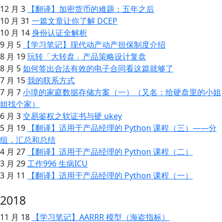
12 月 3
【翻译】加密货币的难题：五年之后
10 月 31
一篇文章让你了解 DCEP
10 月 14
身份认证全解析
9 月 5
【学习笔记】现代动产动产担保制度介绍
8 月 19
玩转「大转盘」产品策略设计复盘
8 月 5
如何签出合法有效的电子合同看这篇就够了
7 月 15
我的联系方式
7 月 7
小璋的家庭数据存储方案（一）（又名：给硬盘里的小姐
姐找个家）
6 月 3
交易鉴权之软证书与硬 ukey
5 月 19
【翻译】适用于产品经理的 Python 课程（三）——分
组，汇总和总结
4 月 27
【翻译】适用于产品经理的 Python 课程（二）
3 月 29
工作996 生病ICU
3 月 11
【翻译】适用于产品经理的 Python 课程（一）
2018
11 月 18
【学习笔记】AARRR 模型（海盗指标）