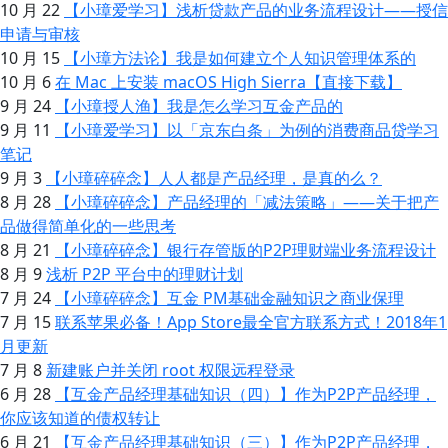
10 月 22
【小璋爱学习】浅析贷款产品的业务流程设计——授信
申请与审核
10 月 15
【小璋方法论】我是如何建立个人知识管理体系的
10 月 6
在 Mac 上安装 macOS High Sierra【直接下载】
9 月 24
【小璋授人渔】我是怎么学习互金产品的
9 月 11
【小璋爱学习】以「京东白条」为例的消费商品贷学习
笔记
9 月 3
【小璋碎碎念】人人都是产品经理，是真的么？
8 月 28
【小璋碎碎念】产品经理的「减法策略」——关于把产
品做得简单化的一些思考
8 月 21
【小璋碎碎念】银行存管版的P2P理财端业务流程设计
8 月 9
浅析 P2P 平台中的理财计划
7 月 24
【小璋碎碎念】互金 PM基础金融知识之商业保理
7 月 15
联系苹果必备！App Store最全官方联系方式！2018年1
月更新
7 月 8
新建账户并关闭 root 权限远程登录
6 月 28
【互金产品经理基础知识（四）】作为P2P产品经理，
你应该知道的债权转让
6 月 21
【互金产品经理基础知识（三）】作为P2P产品经理，