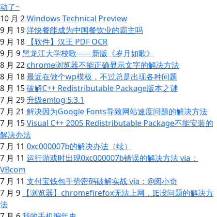
动了~
10 月 2
Windows Technical Preview
9 月 19
洋快餐能成为中国餐饮业的霸主吗
9 月 18
【软件】汉王 PDF OCR
9 月 9
黑龙江大学校歌——新版《岁月如歌》
8 月 22
chrome浏览器不能正确显示文字的解决方法
8 月 18
最近在做个wp模板，不过总是出现各种问题
8 月 15
破解C++ Redistributable Package版本之谜
7 月 29
升级emlog 5.3.1
7 月 21
解决因为Google Fonts导致网站速度问题的解决方法
7 月 15
Visual C++ 2005 Redistributable Package不能安装的
解决办法
7 月 11
0xc000007b的解决办法（续）
7 月 11
运行游戏时出现0xc000007b错误的解决方法 via：
VBcom
7 月 11
支付宝钱包手势密码破解实战 via：@闵小奇
7 月 9
【浏览器】chromefirefox无法上网，IE没问题的解决方
法
7 月 6
我的手机编年史