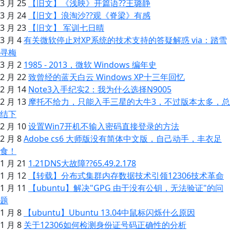
3 月 25
【旧文】《浅映》开篇语??王璐静
3 月 24
【旧文】浪淘沙??观《脊梁》有感
3 月 23
【旧文】 军训七日晴
3 月 4
有关微软停止对XP系统的技术支持的答疑解惑 via：踏雪
寻梅
3 月 2
1985 - 2013，微软 Windows 编年史
2 月 22
致曾经的蓝天白云 Windows XP十三年回忆
2 月 14
Note3入手纪实2：我为什么选择N9005
2 月 13
摩托不给力，只能入手三星的大牛3，不过版本太多，总
结下
2 月 10
设置Win7开机不输入密码直接登录的方法
2 月 8
Adobe cs6 大师版没有简体中文版，自己动手，丰衣足
食！
1 月 21
1.21DNS大故障??65.49.2.178
1 月 12
【转载】分布式集群内存数据技术引领12306技术革命
1 月 11
【ubuntu】解决"GPG 由于没有公钥，无法验证"的问
题
1 月 8
【ubuntu】Ubuntu 13.04中鼠标闪烁什么原因
1 月 8
关于12306如何检测身份证号码正确性的分析