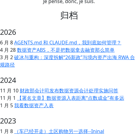
Je pense, donc, je suis.
归档
2026
6 月 8
AGENTS.md 和 CLAUDE.md，我到底如何管理？
4 月 28
数据资产ABS，不是把数据拿去融资那么简单
3 月 2
破冰与重构：深度拆解“26新政”与境内资产出海 RWA 合
规路径
2024
11 月 10
财政部会计司发布数据资源会计处理实施问答
11 月 1
【署名文章】数据资源入表距离“点数成金”有多远
1 月 5
我看数据资产入表
2023
1 月 8
（车已经开走）土区购物另一选择--Ininal