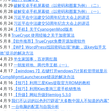
6 月 29
破解安卓手机屏幕锁（以密码和图案为例）（二）
6 月 28
破解安卓手机屏幕锁（以密码和图案为例）（一）
6 月 24
习近平在中法建交50周年纪念大会上的讲话
6 月 24
习近平在中法建交50周年纪念大会上的讲话
6 月 24
【手机】关于CyanogenMod版本
5 月 8
TrueCrypt 使用经验之关于加密算法
5 月 8
【软件推荐】TrueCrypt免费开源加密软件
5 月 1
【WP】WordPress找回密码出现"抱歉，该key似乎无
效"提示的解决方法
4 月 23
半生家国事，百岁两红颜
4 月 17
一朝发祥地、两代帝王都（一）
4 月 17
【windows 7】右键打开wndows7计算机管理就显示
CompMgmtLauncher.exe错误的解决办法
4 月 16
【技巧】利用三星Kies提取官方ROM的教程
4 月 15
【技巧】利用Kies查询三星手机销售地
4 月 11
【升级】网站升级到emlog 5.3.0
4 月 9
我们不认识的以色列??辟谣“大多数中国人不知道的内幕”
4 月 1
一台电脑的配置与自我分析