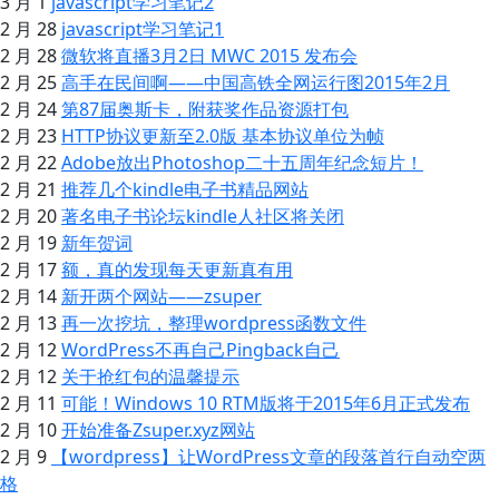
3 月 1
javascript学习笔记2
2 月 28
javascript学习笔记1
2 月 28
微软将直播3月2日 MWC 2015 发布会
2 月 25
高手在民间啊——中国高铁全网运行图2015年2月
2 月 24
第87届奥斯卡，附获奖作品资源打包
2 月 23
HTTP协议更新至2.0版 基本协议单位为帧
2 月 22
Adobe放出Photoshop二十五周年纪念短片！
2 月 21
推荐几个kindle电子书精品网站
2 月 20
著名电子书论坛kindle人社区将关闭
2 月 19
新年贺词
2 月 17
额，真的发现每天更新真有用
2 月 14
新开两个网站——zsuper
2 月 13
再一次挖坑，整理wordpress函数文件
2 月 12
WordPress不再自己Pingback自己
2 月 12
关于抢红包的温馨提示
2 月 11
可能！Windows 10 RTM版将于2015年6月正式发布
2 月 10
开始准备Zsuper.xyz网站
2 月 9
【wordpress】让WordPress文章的段落首行自动空两
格