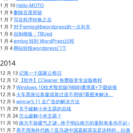
1 月 10
Hello,MOTO
1 月 9
删除百度死链
1 月 7
写在程序转换之后
1 月 7
对于emlog转wordpress的一点补充
1 月 6
自制模板：TBUed
1 月 4
emlog 转到 WordPress过程
1 月 4
网站转投wordpress门下
2014
12 月 13
记第一个国家公祭日
12 月 12
【软件】CCleaner 免费版变专业版教程
12 月 7
Windows 10技术预览版(9888)遭泄露+下载链接
12 月 6
火车票座位靠窗或靠过道不用猜?看图来解决。
12 月 5
winrar5.11 去广告的解决方法
11 月 29
关于破解小米主题的后续
11 月 24
怎么破解小米主题？
11 月 10
南方不装暖气之谜 - 终于明白南方的童鞋有多伤不起~
11 月 7
再不用海外代购？亚马逊中国直邮其实是这样的，白激