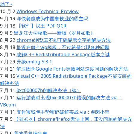
动了~
10 月 2
Windows Technical Preview
9 月 19
洋快餐能成为中国餐饮业的霸主吗
9 月 18
【软件】汉王 PDF OCR
9 月 9
黑龙江大学校歌——新版《岁月如歌》
8 月 22
chrome浏览器不能正确显示文字的解决方法
8 月 18
最近在做个wp模板，不过总是出现各种问题
8 月 15
破解C++ Redistributable Package版本之谜
7 月 29
升级emlog 5.3.1
7 月 21
解决因为Google Fonts导致网站速度问题的解决方法
7 月 15
Visual C++ 2005 Redistributable Package不能安装的
解决办法
7 月 11
0xc000007b的解决办法（续）
7 月 11
运行游戏时出现0xc000007b错误的解决方法 via：
VBcom
7 月 11
支付宝钱包手势密码破解实战 via：@闵小奇
7 月 9
【浏览器】chromefirefox无法上网，IE没问题的解决方
法
7 月 6
我的手机编年史