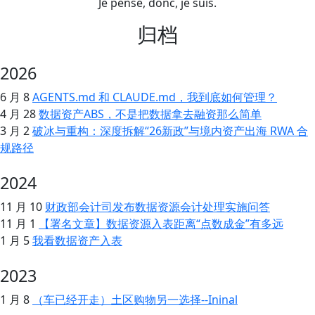
Je pense, donc, je suis.
归档
2026
6 月 8
AGENTS.md 和 CLAUDE.md，我到底如何管理？
4 月 28
数据资产ABS，不是把数据拿去融资那么简单
3 月 2
破冰与重构：深度拆解“26新政”与境内资产出海 RWA 合
规路径
2024
11 月 10
财政部会计司发布数据资源会计处理实施问答
11 月 1
【署名文章】数据资源入表距离“点数成金”有多远
1 月 5
我看数据资产入表
2023
1 月 8
（车已经开走）土区购物另一选择--Ininal