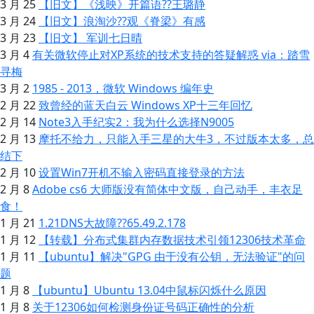
3 月 25
【旧文】《浅映》开篇语??王璐静
3 月 24
【旧文】浪淘沙??观《脊梁》有感
3 月 23
【旧文】 军训七日晴
3 月 4
有关微软停止对XP系统的技术支持的答疑解惑 via：踏雪
寻梅
3 月 2
1985 - 2013，微软 Windows 编年史
2 月 22
致曾经的蓝天白云 Windows XP十三年回忆
2 月 14
Note3入手纪实2：我为什么选择N9005
2 月 13
摩托不给力，只能入手三星的大牛3，不过版本太多，总
结下
2 月 10
设置Win7开机不输入密码直接登录的方法
2 月 8
Adobe cs6 大师版没有简体中文版，自己动手，丰衣足
食！
1 月 21
1.21DNS大故障??65.49.2.178
1 月 12
【转载】分布式集群内存数据技术引领12306技术革命
1 月 11
【ubuntu】解决"GPG 由于没有公钥，无法验证"的问
题
1 月 8
【ubuntu】Ubuntu 13.04中鼠标闪烁什么原因
1 月 8
关于12306如何检测身份证号码正确性的分析