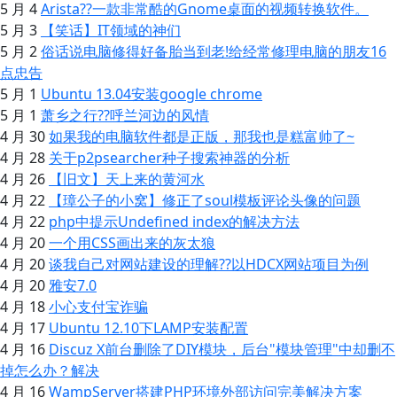
5 月 4
Arista??一款非常酷的Gnome桌面的视频转换软件。
5 月 3
【笑话】IT领域的神们
5 月 2
俗话说电脑修得好备胎当到老!给经常修理电脑的朋友16
点忠告
5 月 1
Ubuntu 13.04安装google chrome
5 月 1
萧乡之行??呼兰河边的风情
4 月 30
如果我的电脑软件都是正版，那我也是糕富帅了~
4 月 28
关于p2psearcher种子搜索神器的分析
4 月 26
【旧文】天上来的黄河水
4 月 22
【璋公子的小窝】修正了soul模板评论头像的问题
4 月 22
php中提示Undefined index的解决方法
4 月 20
一个用CSS画出来的灰太狼
4 月 20
谈我自己对网站建设的理解??以HDCX网站项目为例
4 月 20
雅安7.0
4 月 18
小心支付宝诈骗
4 月 17
Ubuntu 12.10下LAMP安装配置
4 月 16
Discuz X前台删除了DIY模块，后台"模块管理"中却删不
掉怎么办？解决
4 月 16
WampServer搭建PHP环境外部访问完美解决方案