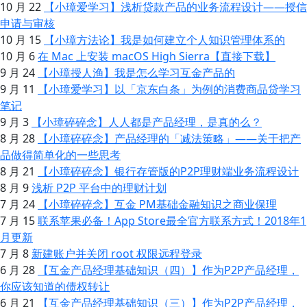
10 月 22
【小璋爱学习】浅析贷款产品的业务流程设计——授信
申请与审核
10 月 15
【小璋方法论】我是如何建立个人知识管理体系的
10 月 6
在 Mac 上安装 macOS High Sierra【直接下载】
9 月 24
【小璋授人渔】我是怎么学习互金产品的
9 月 11
【小璋爱学习】以「京东白条」为例的消费商品贷学习
笔记
9 月 3
【小璋碎碎念】人人都是产品经理，是真的么？
8 月 28
【小璋碎碎念】产品经理的「减法策略」——关于把产
品做得简单化的一些思考
8 月 21
【小璋碎碎念】银行存管版的P2P理财端业务流程设计
8 月 9
浅析 P2P 平台中的理财计划
7 月 24
【小璋碎碎念】互金 PM基础金融知识之商业保理
7 月 15
联系苹果必备！App Store最全官方联系方式！2018年1
月更新
7 月 8
新建账户并关闭 root 权限远程登录
6 月 28
【互金产品经理基础知识（四）】作为P2P产品经理，
你应该知道的债权转让
6 月 21
【互金产品经理基础知识（三）】作为P2P产品经理，