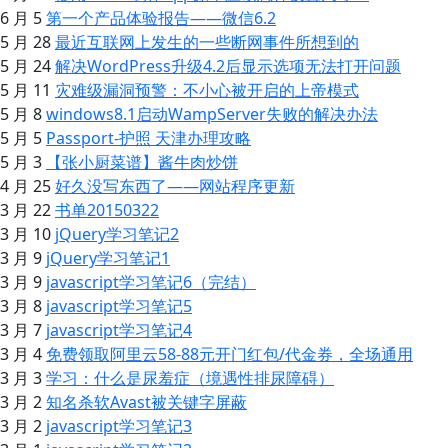
6 月 5
第一个产品体验报告——微信6.2
5 月 28
最近互联网上发生的一些断网事件所想到的
5 月 24
解决WordPress升级4.2后显示选项无法打开问题
5 月 11
灾难级漏洞预警：不小心被开启的上帝模式
5 月 8
windows8.1启动WampServer失败的解决办法
5 月 5
Passport-护照 天津办理攻略
5 月 3
【张小厨菜谱】酱牛肉炒饼
4 月 25
好久没写东西了——网站程序更新
3 月 22
书单20150322
3 月 10
jQuery学习笔记2
3 月 9
jQuery学习笔记1
3 月 9
javascript学习笔记6（完结）
3 月 8
javascript学习笔记5
3 月 7
javascript学习笔记4
3 月 4
免费领取阿里云58-88元开门红包/代金券，全场通用
3 月 3
学习：什么是尿羞症（境遇性排尿障碍）
3 月 2
知名杀软Avast被关键字屏蔽
3 月 2
javascript学习笔记3