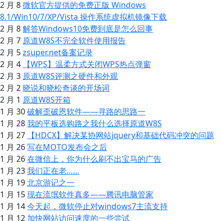
2 月 8
微软官方提供的免费正版 Windows
8.1/Win10/7/XP/Vista 操作系统虚拟机镜像下载
2 月 8
解答Windows10免费到底是怎么回事
2 月 7
原道W8S不完全软件使用报告
2 月 5
zsuper.net备案记录
2 月 4
【WPS】温柔方式关闭WPS热点弹窗
2 月 3
原道W8S评测之硬件和外观
2 月 2
晓说和晓松奇谈的开场词
2 月 1
原道W8S开箱
1 月 30
破解歪破恩软件——寻路的思路一
1 月 28
我的平板选购路之我什么选择原道W8S
1 月 27
【HDCX】解决某协网站jquery和基础代码冲突的问题
1 月 26
写在MOTO发布会之后
1 月 26
在微信上，你为什么刷不出宝马的广告
1 月 23
我们正在老……
1 月 19
北京游记之一
1 月 15
现在流氓软件真多——腾讯电脑管家
1 月 14
今天起，微软停止对windows7主流支持
1 月 12
加快网站访问速度的一些尝试