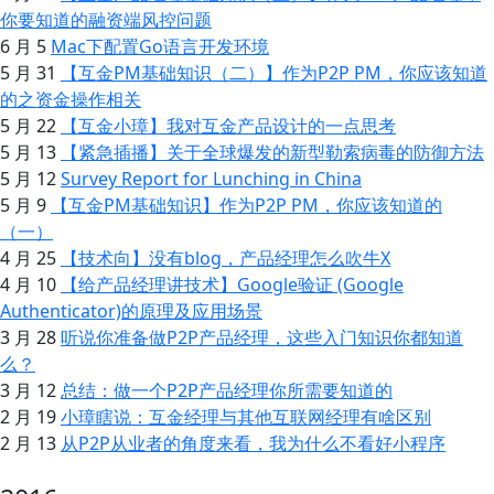
你要知道的融资端风控问题
6 月 5
Mac下配置Go语言开发环境
5 月 31
【互金PM基础知识（二）】作为P2P PM，你应该知道
的之资金操作相关
5 月 22
【互金小璋】我对互金产品设计的一点思考
5 月 13
【紧急插播】关于全球爆发的新型勒索病毒的防御方法
5 月 12
Survey Report for Lunching in China
5 月 9
【互金PM基础知识】作为P2P PM，你应该知道的
（一）
4 月 25
【技术向】没有blog，产品经理怎么吹牛X
4 月 10
【给产品经理讲技术】Google验证 (Google
Authenticator)的原理及应用场景
3 月 28
听说你准备做P2P产品经理，这些入门知识你都知道
么？
3 月 12
总结：做一个P2P产品经理你所需要知道的
2 月 19
小璋瞎说：互金经理与其他互联网经理有啥区别
2 月 13
从P2P从业者的角度来看，我为什么不看好小程序