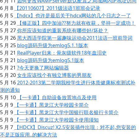
6 月 11
如何更改WAMPServer默认配置之局域网内IP地址访问
6 月 8
【20110607】2011级法语1班班会记录
6 月 5
【hdcx】也许是最后关于hdcx网站的几个日志之一了
5 月 29
【修正版】四中加油??努力就有收获，坚持一定成功！
5 月 27
你所应该知道的重装系统有哪些好/坏处？
5 月 26
黑大西语学院第一届趣味运动会2011法语一班前导词
5 月 25
blog源码升级为emlog5.1.1版本
5 月 21
RealPlayer归来：骨灰级软件18年血泪史
5 月 21
blog源码升级为emlog5.1版本
5 月 21
?今天更换了网站编辑器
5 月 20
女生应该找个有独立博客的男朋友
5 月 16
2012-2013第二学期我校学生进行体质健康标准测试补
测的通知
5 月 10
【一卡通】自助设备放置地点及使用
5 月 9
【一卡通】黑龙江大学校园卡简介
5 月 9
【一卡通】黑龙江大学中国银行联名银行卡简介
5 月 9
【一卡通】黑龙江大学校园卡使用须知
5 月 7
【HDCX】Discuz! X2.5安装插件出现：对不起,您安装的
不是正版应用..的解决方法