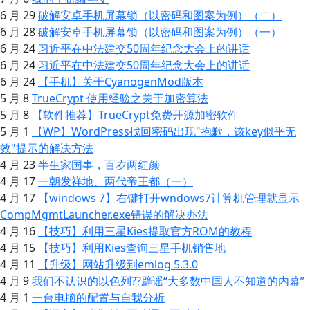
6 月 29
破解安卓手机屏幕锁（以密码和图案为例）（二）
6 月 28
破解安卓手机屏幕锁（以密码和图案为例）（一）
6 月 24
习近平在中法建交50周年纪念大会上的讲话
6 月 24
习近平在中法建交50周年纪念大会上的讲话
6 月 24
【手机】关于CyanogenMod版本
5 月 8
TrueCrypt 使用经验之关于加密算法
5 月 8
【软件推荐】TrueCrypt免费开源加密软件
5 月 1
【WP】WordPress找回密码出现"抱歉，该key似乎无
效"提示的解决方法
4 月 23
半生家国事，百岁两红颜
4 月 17
一朝发祥地、两代帝王都（一）
4 月 17
【windows 7】右键打开wndows7计算机管理就显示
CompMgmtLauncher.exe错误的解决办法
4 月 16
【技巧】利用三星Kies提取官方ROM的教程
4 月 15
【技巧】利用Kies查询三星手机销售地
4 月 11
【升级】网站升级到emlog 5.3.0
4 月 9
我们不认识的以色列??辟谣“大多数中国人不知道的内幕”
4 月 1
一台电脑的配置与自我分析