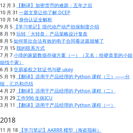
12 月 3
【翻译】加密货币的难题：五年之后
10 月 31
一篇文章让你了解 DCEP
10 月 14
身份认证全解析
9 月 5
【学习笔记】现代动产动产担保制度介绍
8 月 19
玩转「大转盘」产品策略设计复盘
8 月 5
如何签出合法有效的电子合同看这篇就够了
7 月 15
我的联系方式
7 月 7
小璋的家庭数据存储方案（一）（又名：给硬盘里的小姐
姐找个家）
6 月 3
交易鉴权之软证书与硬 ukey
5 月 19
【翻译】适用于产品经理的 Python 课程（三）——分
组，汇总和总结
4 月 27
【翻译】适用于产品经理的 Python 课程（二）
3 月 29
工作996 生病ICU
3 月 11
【翻译】适用于产品经理的 Python 课程（一）
2018
11 月 18
【学习笔记】AARRR 模型（海盗指标）