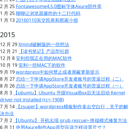
2 月 25
Fontawesome4.5.0图标字体Axure部件库
1 月 25
聊聊让浏览器爆炸的十二行代码
1 月 13
20160110东交民巷和那家小馆
2015
12 月 29
Xmind破解版的一些想法
12 月 21
【读书笔记】产品型社群
12 月 8
安利些我正在用的MAC软件
10 月 19
安利一些MAC下的软件
9 月 19
wordpress中如何禁止或者屏蔽更新提示
8 月 27
总结一下申请AppStore开发者账号的苦逼过程（二）
8 月 26
总结一下申请AppStore开发者账号的苦逼过程（一）
8 月 3
【ubuntu】Ubuntu 升级VisualBox后无法启动 Kernel
driver not installed (rc=-1908)
7 月 14
【zsuper】wordpress模板制作多出空白行，关于 的解
决办法
7 月 2
【Ubuntu】 开机出现 grub rescue> 终端模式修复方法
6 月 11
使用Axure制作App原型应该怎样设置尺寸？