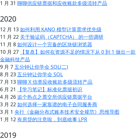
1 月 31
聊聊供应链票据和应收账款多级流转产品
2020
12 月 13
如何利用 KANO 模型计算需求优先级
11 月 22
关于验证码（CAPTCHA） 的一些调研
11 月 8
如何设计一个完备的区块链浏览器
10 月 27
【复盘】如何在资源不足的情况下从 0 到 1 做出一款
金融科技产品
9 月 7
五分钟让你学会 SQL(二)
8 月 23
五分钟让你学会 SQL
7 月 13
聊聊 X 信类应收账款多级流转产品
6 月 21
【学习笔记】标准化票据初识
4 月 26
追个热点之票交所供应链票据平台
3 月 22
如何选择一家靠谱的电子合同服务商
3 月 1
央行《金融分布式账本技术安全规范》思维导图
1 月 12
有房贷的注意啦，到底啥事 LPR
2019