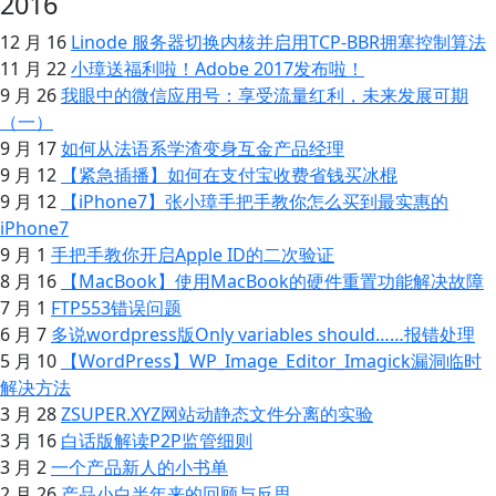
2016
12 月 16
Linode 服务器切换内核并启用TCP-BBR拥塞控制算法
11 月 22
小璋送福利啦！Adobe 2017发布啦！
9 月 26
我眼中的微信应用号：享受流量红利，未来发展可期
（一）
9 月 17
如何从法语系学渣变身互金产品经理
9 月 12
【紧急插播】如何在支付宝收费省钱买冰棍
9 月 12
【iPhone7】张小璋手把手教你怎么买到最实惠的
iPhone7
9 月 1
手把手教你开启Apple ID的二次验证
8 月 16
【MacBook】使用MacBook的硬件重置功能解决故障
7 月 1
FTP553错误问题
6 月 7
多说wordpress版Only variables should……报错处理
5 月 10
【WordPress】WP_Image_Editor_Imagick漏洞临时
解决方法
3 月 28
ZSUPER.XYZ网站动静态文件分离的实验
3 月 16
白话版解读P2P监管细则
3 月 2
一个产品新人的小书单
2 月 26
产品小白半年来的回顾与反思