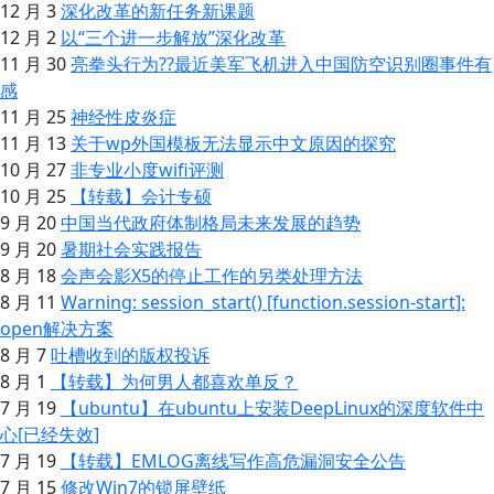
12 月 3
深化改革的新任务新课题
12 月 2
以“三个进一步解放”深化改革
11 月 30
亮拳头行为??最近美军飞机进入中国防空识别圈事件有
感
11 月 25
神经性皮炎症
11 月 13
关于wp外国模板无法显示中文原因的探究
10 月 27
非专业小度wifi评测
10 月 25
【转载】会计专硕
9 月 20
中国当代政府体制格局未来发展的趋势
9 月 20
暑期社会实践报告
8 月 18
会声会影X5的停止工作的另类处理方法
8 月 11
Warning: session_start() [function.session-start]:
open解决方案
8 月 7
吐槽收到的版权投诉
8 月 1
【转载】为何男人都喜欢单反？
7 月 19
【ubuntu】在ubuntu上安装DeepLinux的深度软件中
心[已经失效]
7 月 19
【转载】EMLOG离线写作高危漏洞安全公告
7 月 15
修改Win7的锁屏壁纸