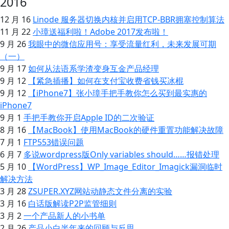
2016
12 月 16
Linode 服务器切换内核并启用TCP-BBR拥塞控制算法
11 月 22
小璋送福利啦！Adobe 2017发布啦！
9 月 26
我眼中的微信应用号：享受流量红利，未来发展可期
（一）
9 月 17
如何从法语系学渣变身互金产品经理
9 月 12
【紧急插播】如何在支付宝收费省钱买冰棍
9 月 12
【iPhone7】张小璋手把手教你怎么买到最实惠的
iPhone7
9 月 1
手把手教你开启Apple ID的二次验证
8 月 16
【MacBook】使用MacBook的硬件重置功能解决故障
7 月 1
FTP553错误问题
6 月 7
多说wordpress版Only variables should……报错处理
5 月 10
【WordPress】WP_Image_Editor_Imagick漏洞临时
解决方法
3 月 28
ZSUPER.XYZ网站动静态文件分离的实验
3 月 16
白话版解读P2P监管细则
3 月 2
一个产品新人的小书单
2 月 26
产品小白半年来的回顾与反思