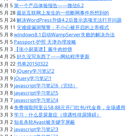
6 月 5
第一个产品体验报告——微信6.2
5 月 28
最近互联网上发生的一些断网事件所想到的
5 月 24
解决WordPress升级4.2后显示选项无法打开问题
5 月 11
灾难级漏洞预警：不小心被开启的上帝模式
5 月 8
windows8.1启动WampServer失败的解决办法
5 月 5
Passport-护照 天津办理攻略
5 月 3
【张小厨菜谱】酱牛肉炒饼
4 月 25
好久没写东西了——网站程序更新
3 月 22
书单20150322
3 月 10
jQuery学习笔记2
3 月 9
jQuery学习笔记1
3 月 9
javascript学习笔记6（完结）
3 月 8
javascript学习笔记5
3 月 7
javascript学习笔记4
3 月 4
免费领取阿里云58-88元开门红包/代金券，全场通用
3 月 3
学习：什么是尿羞症（境遇性排尿障碍）
3 月 2
知名杀软Avast被关键字屏蔽
3 月 2
javascript学习笔记3