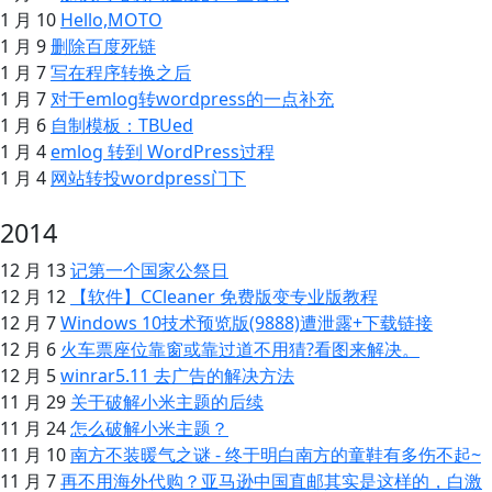
1 月 10
Hello,MOTO
1 月 9
删除百度死链
1 月 7
写在程序转换之后
1 月 7
对于emlog转wordpress的一点补充
1 月 6
自制模板：TBUed
1 月 4
emlog 转到 WordPress过程
1 月 4
网站转投wordpress门下
2014
12 月 13
记第一个国家公祭日
12 月 12
【软件】CCleaner 免费版变专业版教程
12 月 7
Windows 10技术预览版(9888)遭泄露+下载链接
12 月 6
火车票座位靠窗或靠过道不用猜?看图来解决。
12 月 5
winrar5.11 去广告的解决方法
11 月 29
关于破解小米主题的后续
11 月 24
怎么破解小米主题？
11 月 10
南方不装暖气之谜 - 终于明白南方的童鞋有多伤不起~
11 月 7
再不用海外代购？亚马逊中国直邮其实是这样的，白激