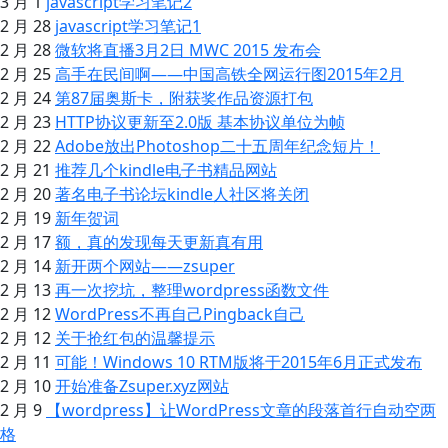
3 月 1
javascript学习笔记2
2 月 28
javascript学习笔记1
2 月 28
微软将直播3月2日 MWC 2015 发布会
2 月 25
高手在民间啊——中国高铁全网运行图2015年2月
2 月 24
第87届奥斯卡，附获奖作品资源打包
2 月 23
HTTP协议更新至2.0版 基本协议单位为帧
2 月 22
Adobe放出Photoshop二十五周年纪念短片！
2 月 21
推荐几个kindle电子书精品网站
2 月 20
著名电子书论坛kindle人社区将关闭
2 月 19
新年贺词
2 月 17
额，真的发现每天更新真有用
2 月 14
新开两个网站——zsuper
2 月 13
再一次挖坑，整理wordpress函数文件
2 月 12
WordPress不再自己Pingback自己
2 月 12
关于抢红包的温馨提示
2 月 11
可能！Windows 10 RTM版将于2015年6月正式发布
2 月 10
开始准备Zsuper.xyz网站
2 月 9
【wordpress】让WordPress文章的段落首行自动空两
格