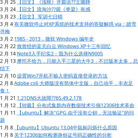
3 月 25
【旧文】《浅映》开篇语??王璐静
3 月 24
【旧文】浪淘沙??观《脊梁》有感
3 月 23
【旧文】 军训七日晴
3 月 4
有关微软停止对XP系统的技术支持的答疑解惑 via：踏雪
寻梅
3 月 2
1985 - 2013，微软 Windows 编年史
2 月 22
致曾经的蓝天白云 Windows XP十三年回忆
2 月 14
Note3入手纪实2：我为什么选择N9005
2 月 13
摩托不给力，只能入手三星的大牛3，不过版本太多，总
结下
2 月 10
设置Win7开机不输入密码直接登录的方法
2 月 8
Adobe cs6 大师版没有简体中文版，自己动手，丰衣足
食！
1 月 21
1.21DNS大故障??65.49.2.178
1 月 12
【转载】分布式集群内存数据技术引领12306技术革命
1 月 11
【ubuntu】解决"GPG 由于没有公钥，无法验证"的问
题
1 月 8
【ubuntu】Ubuntu 13.04中鼠标闪烁什么原因
1 月 8
关于12306如何检测身份证号码正确性的分析