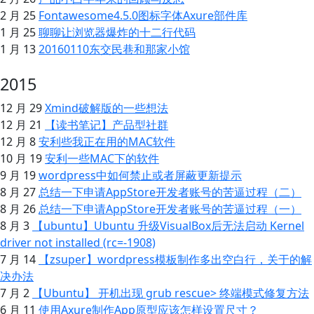
2 月 25
Fontawesome4.5.0图标字体Axure部件库
1 月 25
聊聊让浏览器爆炸的十二行代码
1 月 13
20160110东交民巷和那家小馆
2015
12 月 29
Xmind破解版的一些想法
12 月 21
【读书笔记】产品型社群
12 月 8
安利些我正在用的MAC软件
10 月 19
安利一些MAC下的软件
9 月 19
wordpress中如何禁止或者屏蔽更新提示
8 月 27
总结一下申请AppStore开发者账号的苦逼过程（二）
8 月 26
总结一下申请AppStore开发者账号的苦逼过程（一）
8 月 3
【ubuntu】Ubuntu 升级VisualBox后无法启动 Kernel
driver not installed (rc=-1908)
7 月 14
【zsuper】wordpress模板制作多出空白行，关于 的解
决办法
7 月 2
【Ubuntu】 开机出现 grub rescue> 终端模式修复方法
6 月 11
使用Axure制作App原型应该怎样设置尺寸？