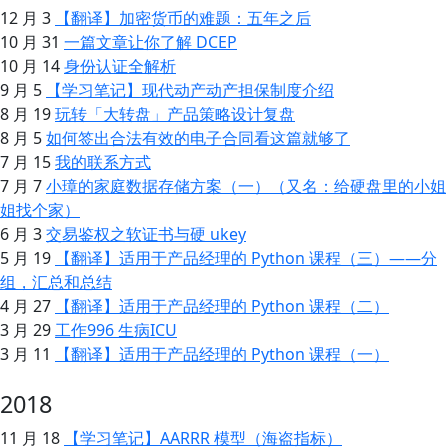
12 月 3
【翻译】加密货币的难题：五年之后
10 月 31
一篇文章让你了解 DCEP
10 月 14
身份认证全解析
9 月 5
【学习笔记】现代动产动产担保制度介绍
8 月 19
玩转「大转盘」产品策略设计复盘
8 月 5
如何签出合法有效的电子合同看这篇就够了
7 月 15
我的联系方式
7 月 7
小璋的家庭数据存储方案（一）（又名：给硬盘里的小姐
姐找个家）
6 月 3
交易鉴权之软证书与硬 ukey
5 月 19
【翻译】适用于产品经理的 Python 课程（三）——分
组，汇总和总结
4 月 27
【翻译】适用于产品经理的 Python 课程（二）
3 月 29
工作996 生病ICU
3 月 11
【翻译】适用于产品经理的 Python 课程（一）
2018
11 月 18
【学习笔记】AARRR 模型（海盗指标）