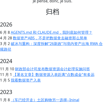
Je pense, donc, je suis.
归档
2026
6 月 8
AGENTS.md 和 CLAUDE.md，我到底如何管理？
4 月 28
数据资产ABS，不是把数据拿去融资那么简单
3 月 2
破冰与重构：深度拆解“26新政”与境内资产出海 RWA 合
规路径
2024
11 月 10
财政部会计司发布数据资源会计处理实施问答
11 月 1
【署名文章】数据资源入表距离“点数成金”有多远
1 月 5
我看数据资产入表
2023
1 月 8
（车已经开走）土区购物另一选择--Ininal