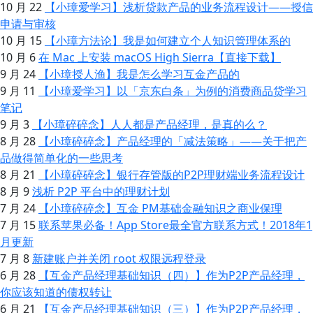
10 月 22
【小璋爱学习】浅析贷款产品的业务流程设计——授信
申请与审核
10 月 15
【小璋方法论】我是如何建立个人知识管理体系的
10 月 6
在 Mac 上安装 macOS High Sierra【直接下载】
9 月 24
【小璋授人渔】我是怎么学习互金产品的
9 月 11
【小璋爱学习】以「京东白条」为例的消费商品贷学习
笔记
9 月 3
【小璋碎碎念】人人都是产品经理，是真的么？
8 月 28
【小璋碎碎念】产品经理的「减法策略」——关于把产
品做得简单化的一些思考
8 月 21
【小璋碎碎念】银行存管版的P2P理财端业务流程设计
8 月 9
浅析 P2P 平台中的理财计划
7 月 24
【小璋碎碎念】互金 PM基础金融知识之商业保理
7 月 15
联系苹果必备！App Store最全官方联系方式！2018年1
月更新
7 月 8
新建账户并关闭 root 权限远程登录
6 月 28
【互金产品经理基础知识（四）】作为P2P产品经理，
你应该知道的债权转让
6 月 21
【互金产品经理基础知识（三）】作为P2P产品经理，