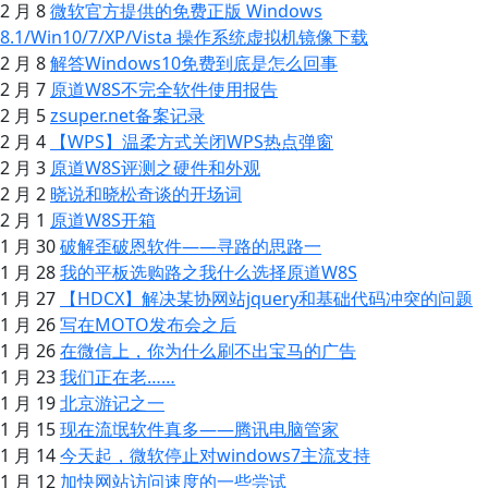
2 月 8
微软官方提供的免费正版 Windows
8.1/Win10/7/XP/Vista 操作系统虚拟机镜像下载
2 月 8
解答Windows10免费到底是怎么回事
2 月 7
原道W8S不完全软件使用报告
2 月 5
zsuper.net备案记录
2 月 4
【WPS】温柔方式关闭WPS热点弹窗
2 月 3
原道W8S评测之硬件和外观
2 月 2
晓说和晓松奇谈的开场词
2 月 1
原道W8S开箱
1 月 30
破解歪破恩软件——寻路的思路一
1 月 28
我的平板选购路之我什么选择原道W8S
1 月 27
【HDCX】解决某协网站jquery和基础代码冲突的问题
1 月 26
写在MOTO发布会之后
1 月 26
在微信上，你为什么刷不出宝马的广告
1 月 23
我们正在老……
1 月 19
北京游记之一
1 月 15
现在流氓软件真多——腾讯电脑管家
1 月 14
今天起，微软停止对windows7主流支持
1 月 12
加快网站访问速度的一些尝试