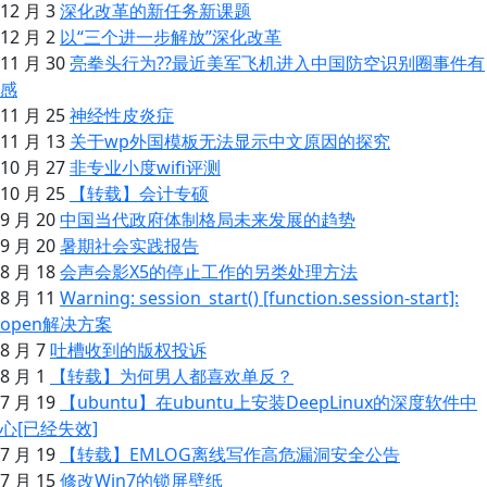
12 月 3
深化改革的新任务新课题
12 月 2
以“三个进一步解放”深化改革
11 月 30
亮拳头行为??最近美军飞机进入中国防空识别圈事件有
感
11 月 25
神经性皮炎症
11 月 13
关于wp外国模板无法显示中文原因的探究
10 月 27
非专业小度wifi评测
10 月 25
【转载】会计专硕
9 月 20
中国当代政府体制格局未来发展的趋势
9 月 20
暑期社会实践报告
8 月 18
会声会影X5的停止工作的另类处理方法
8 月 11
Warning: session_start() [function.session-start]:
open解决方案
8 月 7
吐槽收到的版权投诉
8 月 1
【转载】为何男人都喜欢单反？
7 月 19
【ubuntu】在ubuntu上安装DeepLinux的深度软件中
心[已经失效]
7 月 19
【转载】EMLOG离线写作高危漏洞安全公告
7 月 15
修改Win7的锁屏壁纸