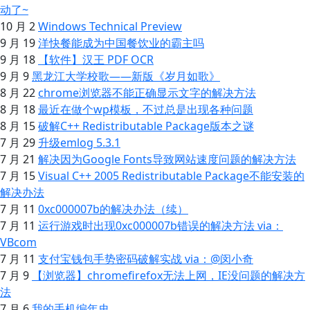
动了~
10 月 2
Windows Technical Preview
9 月 19
洋快餐能成为中国餐饮业的霸主吗
9 月 18
【软件】汉王 PDF OCR
9 月 9
黑龙江大学校歌——新版《岁月如歌》
8 月 22
chrome浏览器不能正确显示文字的解决方法
8 月 18
最近在做个wp模板，不过总是出现各种问题
8 月 15
破解C++ Redistributable Package版本之谜
7 月 29
升级emlog 5.3.1
7 月 21
解决因为Google Fonts导致网站速度问题的解决方法
7 月 15
Visual C++ 2005 Redistributable Package不能安装的
解决办法
7 月 11
0xc000007b的解决办法（续）
7 月 11
运行游戏时出现0xc000007b错误的解决方法 via：
VBcom
7 月 11
支付宝钱包手势密码破解实战 via：@闵小奇
7 月 9
【浏览器】chromefirefox无法上网，IE没问题的解决方
法
7 月 6
我的手机编年史