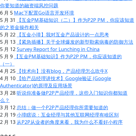
你要知道的融资端风控问题
6 月 5
Mac下配置Go语言开发环境
5 月 31
【互金PM基础知识（二）】作为P2P PM，你应该知道
的之资金操作相关
5 月 22
【互金小璋】我对互金产品设计的一点思考
5 月 13
【紧急插播】关于全球爆发的新型勒索病毒的防御方法
5 月 12
Survey Report for Lunching in China
5 月 9
【互金PM基础知识】作为P2P PM，你应该知道的
（一）
4 月 25
【技术向】没有blog，产品经理怎么吹牛X
4 月 10
【给产品经理讲技术】Google验证 (Google
Authenticator)的原理及应用场景
3 月 28
听说你准备做P2P产品经理，这些入门知识你都知道
么？
3 月 12
总结：做一个P2P产品经理你所需要知道的
2 月 19
小璋瞎说：互金经理与其他互联网经理有啥区别
2 月 13
从P2P从业者的角度来看，我为什么不看好小程序