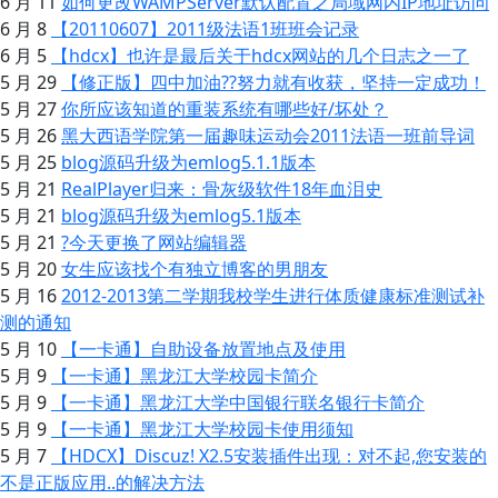
6 月 11
如何更改WAMPServer默认配置之局域网内IP地址访问
6 月 8
【20110607】2011级法语1班班会记录
6 月 5
【hdcx】也许是最后关于hdcx网站的几个日志之一了
5 月 29
【修正版】四中加油??努力就有收获，坚持一定成功！
5 月 27
你所应该知道的重装系统有哪些好/坏处？
5 月 26
黑大西语学院第一届趣味运动会2011法语一班前导词
5 月 25
blog源码升级为emlog5.1.1版本
5 月 21
RealPlayer归来：骨灰级软件18年血泪史
5 月 21
blog源码升级为emlog5.1版本
5 月 21
?今天更换了网站编辑器
5 月 20
女生应该找个有独立博客的男朋友
5 月 16
2012-2013第二学期我校学生进行体质健康标准测试补
测的通知
5 月 10
【一卡通】自助设备放置地点及使用
5 月 9
【一卡通】黑龙江大学校园卡简介
5 月 9
【一卡通】黑龙江大学中国银行联名银行卡简介
5 月 9
【一卡通】黑龙江大学校园卡使用须知
5 月 7
【HDCX】Discuz! X2.5安装插件出现：对不起,您安装的
不是正版应用..的解决方法