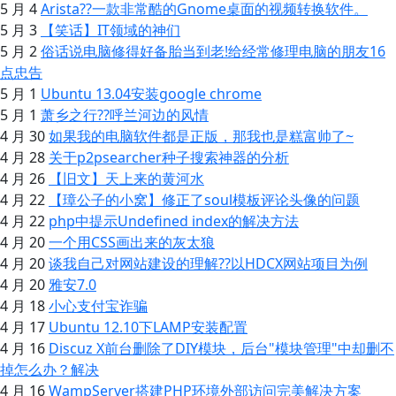
5 月 4
Arista??一款非常酷的Gnome桌面的视频转换软件。
5 月 3
【笑话】IT领域的神们
5 月 2
俗话说电脑修得好备胎当到老!给经常修理电脑的朋友16
点忠告
5 月 1
Ubuntu 13.04安装google chrome
5 月 1
萧乡之行??呼兰河边的风情
4 月 30
如果我的电脑软件都是正版，那我也是糕富帅了~
4 月 28
关于p2psearcher种子搜索神器的分析
4 月 26
【旧文】天上来的黄河水
4 月 22
【璋公子的小窝】修正了soul模板评论头像的问题
4 月 22
php中提示Undefined index的解决方法
4 月 20
一个用CSS画出来的灰太狼
4 月 20
谈我自己对网站建设的理解??以HDCX网站项目为例
4 月 20
雅安7.0
4 月 18
小心支付宝诈骗
4 月 17
Ubuntu 12.10下LAMP安装配置
4 月 16
Discuz X前台删除了DIY模块，后台"模块管理"中却删不
掉怎么办？解决
4 月 16
WampServer搭建PHP环境外部访问完美解决方案