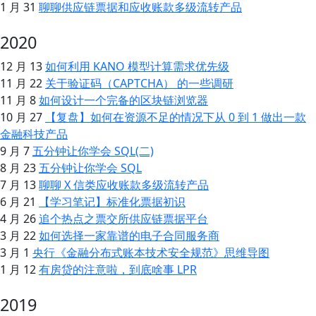
1 月 31
聊聊供应链票据和应收账款多级流转产品
2020
12 月 13
如何利用 KANO 模型计算需求优先级
11 月 22
关于验证码（CAPTCHA） 的一些调研
11 月 8
如何设计一个完备的区块链浏览器
10 月 27
【复盘】如何在资源不足的情况下从 0 到 1 做出一款
金融科技产品
9 月 7
五分钟让你学会 SQL(二)
8 月 23
五分钟让你学会 SQL
7 月 13
聊聊 X 信类应收账款多级流转产品
6 月 21
【学习笔记】标准化票据初识
4 月 26
追个热点之票交所供应链票据平台
3 月 22
如何选择一家靠谱的电子合同服务商
3 月 1
央行《金融分布式账本技术安全规范》思维导图
1 月 12
有房贷的注意啦，到底啥事 LPR
2019