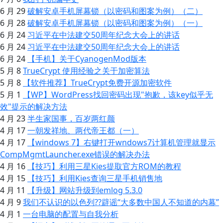
6 月 29
破解安卓手机屏幕锁（以密码和图案为例）（二）
6 月 28
破解安卓手机屏幕锁（以密码和图案为例）（一）
6 月 24
习近平在中法建交50周年纪念大会上的讲话
6 月 24
习近平在中法建交50周年纪念大会上的讲话
6 月 24
【手机】关于CyanogenMod版本
5 月 8
TrueCrypt 使用经验之关于加密算法
5 月 8
【软件推荐】TrueCrypt免费开源加密软件
5 月 1
【WP】WordPress找回密码出现"抱歉，该key似乎无
效"提示的解决方法
4 月 23
半生家国事，百岁两红颜
4 月 17
一朝发祥地、两代帝王都（一）
4 月 17
【windows 7】右键打开wndows7计算机管理就显示
CompMgmtLauncher.exe错误的解决办法
4 月 16
【技巧】利用三星Kies提取官方ROM的教程
4 月 15
【技巧】利用Kies查询三星手机销售地
4 月 11
【升级】网站升级到emlog 5.3.0
4 月 9
我们不认识的以色列??辟谣“大多数中国人不知道的内幕”
4 月 1
一台电脑的配置与自我分析