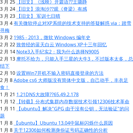
3 月 25
【旧文】《浅映》开篇语??王璐静
3 月 24
【旧文】浪淘沙??观《脊梁》有感
3 月 23
【旧文】 军训七日晴
3 月 4
有关微软停止对XP系统的技术支持的答疑解惑 via：踏雪
寻梅
3 月 2
1985 - 2013，微软 Windows 编年史
2 月 22
致曾经的蓝天白云 Windows XP十三年回忆
2 月 14
Note3入手纪实2：我为什么选择N9005
2 月 13
摩托不给力，只能入手三星的大牛3，不过版本太多，总
结下
2 月 10
设置Win7开机不输入密码直接登录的方法
2 月 8
Adobe cs6 大师版没有简体中文版，自己动手，丰衣足
食！
1 月 21
1.21DNS大故障??65.49.2.178
1 月 12
【转载】分布式集群内存数据技术引领12306技术革命
1 月 11
【ubuntu】解决"GPG 由于没有公钥，无法验证"的问
题
1 月 8
【ubuntu】Ubuntu 13.04中鼠标闪烁什么原因
1 月 8
关于12306如何检测身份证号码正确性的分析