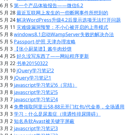
6 月 5
第一个产品体验报告——微信6.2
5 月 28
最近互联网上发生的一些断网事件所想到的
5 月 24
解决WordPress升级4.2后显示选项无法打开问题
5 月 11
灾难级漏洞预警：不小心被开启的上帝模式
5 月 8
windows8.1启动WampServer失败的解决办法
5 月 5
Passport-护照 天津办理攻略
5 月 3
【张小厨菜谱】酱牛肉炒饼
4 月 25
好久没写东西了——网站程序更新
3 月 22
书单20150322
3 月 10
jQuery学习笔记2
3 月 9
jQuery学习笔记1
3 月 9
javascript学习笔记6（完结）
3 月 8
javascript学习笔记5
3 月 7
javascript学习笔记4
3 月 4
免费领取阿里云58-88元开门红包/代金券，全场通用
3 月 3
学习：什么是尿羞症（境遇性排尿障碍）
3 月 2
知名杀软Avast被关键字屏蔽
3 月 2
javascript学习笔记3