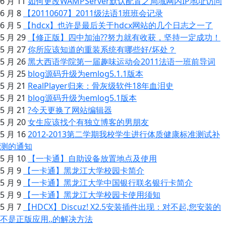
6 月 11
如何更改WAMPServer默认配置之局域网内IP地址访问
6 月 8
【20110607】2011级法语1班班会记录
6 月 5
【hdcx】也许是最后关于hdcx网站的几个日志之一了
5 月 29
【修正版】四中加油??努力就有收获，坚持一定成功！
5 月 27
你所应该知道的重装系统有哪些好/坏处？
5 月 26
黑大西语学院第一届趣味运动会2011法语一班前导词
5 月 25
blog源码升级为emlog5.1.1版本
5 月 21
RealPlayer归来：骨灰级软件18年血泪史
5 月 21
blog源码升级为emlog5.1版本
5 月 21
?今天更换了网站编辑器
5 月 20
女生应该找个有独立博客的男朋友
5 月 16
2012-2013第二学期我校学生进行体质健康标准测试补
测的通知
5 月 10
【一卡通】自助设备放置地点及使用
5 月 9
【一卡通】黑龙江大学校园卡简介
5 月 9
【一卡通】黑龙江大学中国银行联名银行卡简介
5 月 9
【一卡通】黑龙江大学校园卡使用须知
5 月 7
【HDCX】Discuz! X2.5安装插件出现：对不起,您安装的
不是正版应用..的解决方法