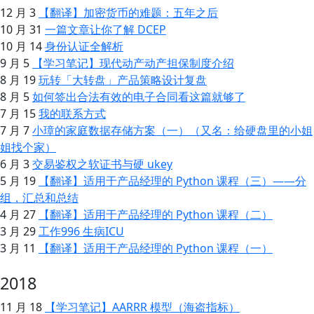
12 月 3
【翻译】加密货币的难题：五年之后
10 月 31
一篇文章让你了解 DCEP
10 月 14
身份认证全解析
9 月 5
【学习笔记】现代动产动产担保制度介绍
8 月 19
玩转「大转盘」产品策略设计复盘
8 月 5
如何签出合法有效的电子合同看这篇就够了
7 月 15
我的联系方式
7 月 7
小璋的家庭数据存储方案（一）（又名：给硬盘里的小姐
姐找个家）
6 月 3
交易鉴权之软证书与硬 ukey
5 月 19
【翻译】适用于产品经理的 Python 课程（三）——分
组，汇总和总结
4 月 27
【翻译】适用于产品经理的 Python 课程（二）
3 月 29
工作996 生病ICU
3 月 11
【翻译】适用于产品经理的 Python 课程（一）
2018
11 月 18
【学习笔记】AARRR 模型（海盗指标）