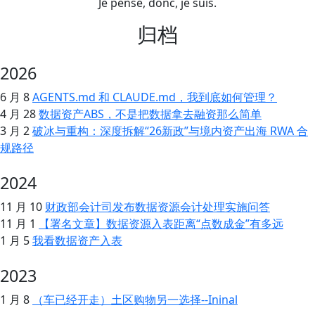
Je pense, donc, je suis.
归档
2026
6 月 8
AGENTS.md 和 CLAUDE.md，我到底如何管理？
4 月 28
数据资产ABS，不是把数据拿去融资那么简单
3 月 2
破冰与重构：深度拆解“26新政”与境内资产出海 RWA 合
规路径
2024
11 月 10
财政部会计司发布数据资源会计处理实施问答
11 月 1
【署名文章】数据资源入表距离“点数成金”有多远
1 月 5
我看数据资产入表
2023
1 月 8
（车已经开走）土区购物另一选择--Ininal