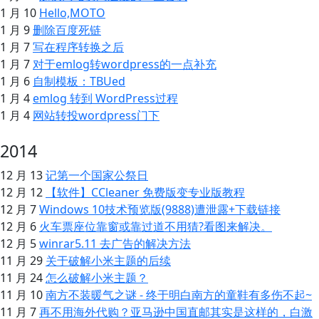
1 月 10
Hello,MOTO
1 月 9
删除百度死链
1 月 7
写在程序转换之后
1 月 7
对于emlog转wordpress的一点补充
1 月 6
自制模板：TBUed
1 月 4
emlog 转到 WordPress过程
1 月 4
网站转投wordpress门下
2014
12 月 13
记第一个国家公祭日
12 月 12
【软件】CCleaner 免费版变专业版教程
12 月 7
Windows 10技术预览版(9888)遭泄露+下载链接
12 月 6
火车票座位靠窗或靠过道不用猜?看图来解决。
12 月 5
winrar5.11 去广告的解决方法
11 月 29
关于破解小米主题的后续
11 月 24
怎么破解小米主题？
11 月 10
南方不装暖气之谜 - 终于明白南方的童鞋有多伤不起~
11 月 7
再不用海外代购？亚马逊中国直邮其实是这样的，白激