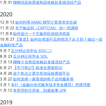
1 月 31
聊聊供应链票据和应收账款多级流转产品
2020
12 月 13
如何利用 KANO 模型计算需求优先级
11 月 22
关于验证码（CAPTCHA） 的一些调研
11 月 8
如何设计一个完备的区块链浏览器
10 月 27
【复盘】如何在资源不足的情况下从 0 到 1 做出一款
金融科技产品
9 月 7
五分钟让你学会 SQL(二)
8 月 23
五分钟让你学会 SQL
7 月 13
聊聊 X 信类应收账款多级流转产品
6 月 21
【学习笔记】标准化票据初识
4 月 26
追个热点之票交所供应链票据平台
3 月 22
如何选择一家靠谱的电子合同服务商
3 月 1
央行《金融分布式账本技术安全规范》思维导图
1 月 12
有房贷的注意啦，到底啥事 LPR
2019