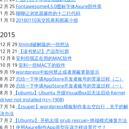
2 月 25
Fontawesome4.5.0图标字体Axure部件库
1 月 25
聊聊让浏览器爆炸的十二行代码
1 月 13
20160110东交民巷和那家小馆
2015
12 月 29
Xmind破解版的一些想法
12 月 21
【读书笔记】产品型社群
12 月 8
安利些我正在用的MAC软件
10 月 19
安利一些MAC下的软件
9 月 19
wordpress中如何禁止或者屏蔽更新提示
8 月 27
总结一下申请AppStore开发者账号的苦逼过程（二）
8 月 26
总结一下申请AppStore开发者账号的苦逼过程（一）
8 月 3
【ubuntu】Ubuntu 升级VisualBox后无法启动 Kernel
driver not installed (rc=-1908)
7 月 14
【zsuper】wordpress模板制作多出空白行，关于 的解
决办法
7 月 2
【Ubuntu】 开机出现 grub rescue> 终端模式修复方法
6 月 11
使用Axure制作App原型应该怎样设置尺寸？