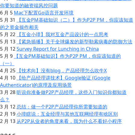
你要知道的融资端风控问题
6 月 5
Mac下配置Go语言开发环境
5 月 31
【互金PM基础知识（二）】作为P2P PM，你应该知道
的之资金操作相关
5 月 22
【互金小璋】我对互金产品设计的一点思考
5 月 13
【紧急插播】关于全球爆发的新型勒索病毒的防御方法
5 月 12
Survey Report for Lunching in China
5 月 9
【互金PM基础知识】作为P2P PM，你应该知道的
（一）
4 月 25
【技术向】没有blog，产品经理怎么吹牛X
4 月 10
【给产品经理讲技术】Google验证 (Google
Authenticator)的原理及应用场景
3 月 28
听说你准备做P2P产品经理，这些入门知识你都知道
么？
3 月 12
总结：做一个P2P产品经理你所需要知道的
2 月 19
小璋瞎说：互金经理与其他互联网经理有啥区别
2 月 13
从P2P从业者的角度来看，我为什么不看好小程序