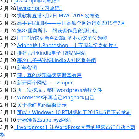
3 月 1
javascript学习笔记2
2 月 28
javascript学习笔记1
2 月 28
微软将直播3月2日 MWC 2015 发布会
2 月 25
高手在民间啊——中国高铁全网运行图2015年2月
2 月 24
第87届奥斯卡，附获奖作品资源打包
2 月 23
HTTP协议更新至2.0版 基本协议单位为帧
2 月 22
Adobe放出Photoshop二十五周年纪念短片！
2 月 21
推荐几个kindle电子书精品网站
2 月 20
著名电子书论坛kindle人社区将关闭
2 月 19
新年贺词
2 月 17
额，真的发现每天更新真有用
2 月 14
新开两个网站——zsuper
2 月 13
再一次挖坑，整理wordpress函数文件
2 月 12
WordPress不再自己Pingback自己
2 月 12
关于抢红包的温馨提示
2 月 11
可能！Windows 10 RTM版将于2015年6月正式发布
2 月 10
开始准备Zsuper.xyz网站
2 月 9
【wordpress】让WordPress文章的段落首行自动空两
格