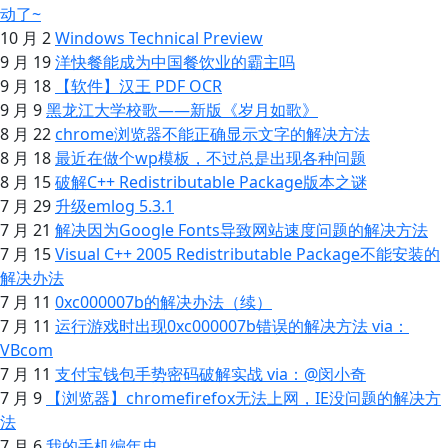
动了~
10 月 2
Windows Technical Preview
9 月 19
洋快餐能成为中国餐饮业的霸主吗
9 月 18
【软件】汉王 PDF OCR
9 月 9
黑龙江大学校歌——新版《岁月如歌》
8 月 22
chrome浏览器不能正确显示文字的解决方法
8 月 18
最近在做个wp模板，不过总是出现各种问题
8 月 15
破解C++ Redistributable Package版本之谜
7 月 29
升级emlog 5.3.1
7 月 21
解决因为Google Fonts导致网站速度问题的解决方法
7 月 15
Visual C++ 2005 Redistributable Package不能安装的
解决办法
7 月 11
0xc000007b的解决办法（续）
7 月 11
运行游戏时出现0xc000007b错误的解决方法 via：
VBcom
7 月 11
支付宝钱包手势密码破解实战 via：@闵小奇
7 月 9
【浏览器】chromefirefox无法上网，IE没问题的解决方
法
7 月 6
我的手机编年史