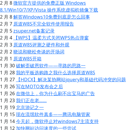
2 月 8
微软官方提供的免费正版 Windows
8.1/Win10/7/XP/Vista 操作系统虚拟机镜像下载
2 月 8
解答Windows10免费到底是怎么回事
2 月 7
原道W8S不完全软件使用报告
2 月 5
zsuper.net备案记录
2 月 4
【WPS】温柔方式关闭WPS热点弹窗
2 月 3
原道W8S评测之硬件和外观
2 月 2
晓说和晓松奇谈的开场词
2 月 1
原道W8S开箱
1 月 30
破解歪破恩软件——寻路的思路一
1 月 28
我的平板选购路之我什么选择原道W8S
1 月 27
【HDCX】解决某协网站jquery和基础代码冲突的问题
1 月 26
写在MOTO发布会之后
1 月 26
在微信上，你为什么刷不出宝马的广告
1 月 23
我们正在老……
1 月 19
北京游记之一
1 月 15
现在流氓软件真多——腾讯电脑管家
1 月 14
今天起，微软停止对windows7主流支持
1 月 12
加快网站访问速度的一些尝试