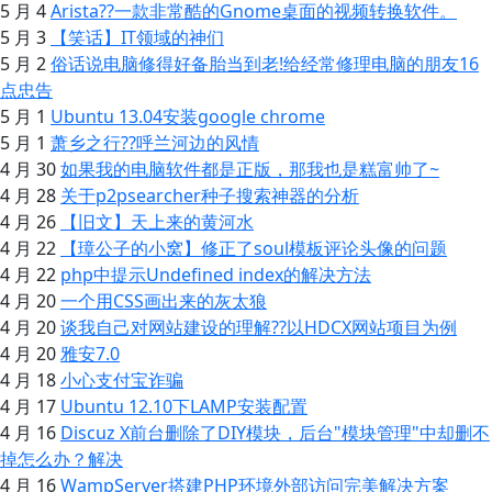
5 月 4
Arista??一款非常酷的Gnome桌面的视频转换软件。
5 月 3
【笑话】IT领域的神们
5 月 2
俗话说电脑修得好备胎当到老!给经常修理电脑的朋友16
点忠告
5 月 1
Ubuntu 13.04安装google chrome
5 月 1
萧乡之行??呼兰河边的风情
4 月 30
如果我的电脑软件都是正版，那我也是糕富帅了~
4 月 28
关于p2psearcher种子搜索神器的分析
4 月 26
【旧文】天上来的黄河水
4 月 22
【璋公子的小窝】修正了soul模板评论头像的问题
4 月 22
php中提示Undefined index的解决方法
4 月 20
一个用CSS画出来的灰太狼
4 月 20
谈我自己对网站建设的理解??以HDCX网站项目为例
4 月 20
雅安7.0
4 月 18
小心支付宝诈骗
4 月 17
Ubuntu 12.10下LAMP安装配置
4 月 16
Discuz X前台删除了DIY模块，后台"模块管理"中却删不
掉怎么办？解决
4 月 16
WampServer搭建PHP环境外部访问完美解决方案