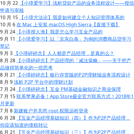
10 月 22
【小璋爱学习】浅析贷款产品的业务流程设计——授信
申请与审核
10 月 15
【小璋方法论】我是如何建立个人知识管理体系的
10 月 6
在 Mac 上安装 macOS High Sierra【直接下载】
9 月 24
【小璋授人渔】我是怎么学习互金产品的
9 月 11
【小璋爱学习】以「京东白条」为例的消费商品贷学习
笔记
9 月 3
【小璋碎碎念】人人都是产品经理，是真的么？
8 月 28
【小璋碎碎念】产品经理的「减法策略」——关于把产
品做得简单化的一些思考
8 月 21
【小璋碎碎念】银行存管版的P2P理财端业务流程设计
8 月 9
浅析 P2P 平台中的理财计划
7 月 24
【小璋碎碎念】互金 PM基础金融知识之商业保理
7 月 15
联系苹果必备！App Store最全官方联系方式！2018年1
月更新
7 月 8
新建账户并关闭 root 权限远程登录
6 月 28
【互金产品经理基础知识（四）】作为P2P产品经理，
你应该知道的债权转让
6 月 21
【互金产品经理基础知识（三）】作为P2P产品经理，