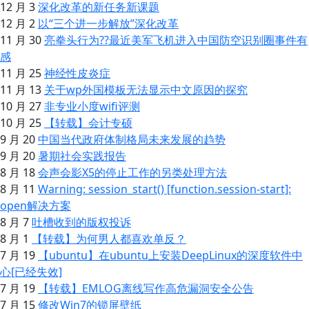
12 月 3
深化改革的新任务新课题
12 月 2
以“三个进一步解放”深化改革
11 月 30
亮拳头行为??最近美军飞机进入中国防空识别圈事件有
感
11 月 25
神经性皮炎症
11 月 13
关于wp外国模板无法显示中文原因的探究
10 月 27
非专业小度wifi评测
10 月 25
【转载】会计专硕
9 月 20
中国当代政府体制格局未来发展的趋势
9 月 20
暑期社会实践报告
8 月 18
会声会影X5的停止工作的另类处理方法
8 月 11
Warning: session_start() [function.session-start]:
open解决方案
8 月 7
吐槽收到的版权投诉
8 月 1
【转载】为何男人都喜欢单反？
7 月 19
【ubuntu】在ubuntu上安装DeepLinux的深度软件中
心[已经失效]
7 月 19
【转载】EMLOG离线写作高危漏洞安全公告
7 月 15
修改Win7的锁屏壁纸