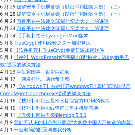
6 月 29
破解安卓手机屏幕锁（以密码和图案为例）（二）
6 月 28
破解安卓手机屏幕锁（以密码和图案为例）（一）
6 月 24
习近平在中法建交50周年纪念大会上的讲话
6 月 24
习近平在中法建交50周年纪念大会上的讲话
6 月 24
【手机】关于CyanogenMod版本
5 月 8
TrueCrypt 使用经验之关于加密算法
5 月 8
【软件推荐】TrueCrypt免费开源加密软件
5 月 1
【WP】WordPress找回密码出现"抱歉，该key似乎无
效"提示的解决方法
4 月 23
半生家国事，百岁两红颜
4 月 17
一朝发祥地、两代帝王都（一）
4 月 17
【windows 7】右键打开wndows7计算机管理就显示
CompMgmtLauncher.exe错误的解决办法
4 月 16
【技巧】利用三星Kies提取官方ROM的教程
4 月 15
【技巧】利用Kies查询三星手机销售地
4 月 11
【升级】网站升级到emlog 5.3.0
4 月 9
我们不认识的以色列??辟谣“大多数中国人不知道的内幕”
4 月 1
一台电脑的配置与自我分析