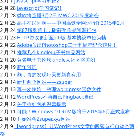
3 月 1
javascript学习笔记2
2 月 28
javascript学习笔记1
2 月 28
微软将直播3月2日 MWC 2015 发布会
2 月 25
高手在民间啊——中国高铁全网运行图2015年2月
2 月 24
第87届奥斯卡，附获奖作品资源打包
2 月 23
HTTP协议更新至2.0版 基本协议单位为帧
2 月 22
Adobe放出Photoshop二十五周年纪念短片！
2 月 21
推荐几个kindle电子书精品网站
2 月 20
著名电子书论坛kindle人社区将关闭
2 月 19
新年贺词
2 月 17
额，真的发现每天更新真有用
2 月 14
新开两个网站——zsuper
2 月 13
再一次挖坑，整理wordpress函数文件
2 月 12
WordPress不再自己Pingback自己
2 月 12
关于抢红包的温馨提示
2 月 11
可能！Windows 10 RTM版将于2015年6月正式发布
2 月 10
开始准备Zsuper.xyz网站
2 月 9
【wordpress】让WordPress文章的段落首行自动空两
格