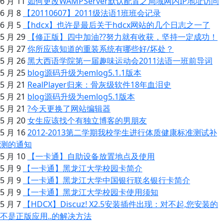
6 月 11
如何更改WAMPServer默认配置之局域网内IP地址访问
6 月 8
【20110607】2011级法语1班班会记录
6 月 5
【hdcx】也许是最后关于hdcx网站的几个日志之一了
5 月 29
【修正版】四中加油??努力就有收获，坚持一定成功！
5 月 27
你所应该知道的重装系统有哪些好/坏处？
5 月 26
黑大西语学院第一届趣味运动会2011法语一班前导词
5 月 25
blog源码升级为emlog5.1.1版本
5 月 21
RealPlayer归来：骨灰级软件18年血泪史
5 月 21
blog源码升级为emlog5.1版本
5 月 21
?今天更换了网站编辑器
5 月 20
女生应该找个有独立博客的男朋友
5 月 16
2012-2013第二学期我校学生进行体质健康标准测试补
测的通知
5 月 10
【一卡通】自助设备放置地点及使用
5 月 9
【一卡通】黑龙江大学校园卡简介
5 月 9
【一卡通】黑龙江大学中国银行联名银行卡简介
5 月 9
【一卡通】黑龙江大学校园卡使用须知
5 月 7
【HDCX】Discuz! X2.5安装插件出现：对不起,您安装的
不是正版应用..的解决方法