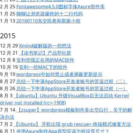
2 月 25
Fontawesome4.5.0图标字体Axure部件库
1 月 25
聊聊让浏览器爆炸的十二行代码
1 月 13
20160110东交民巷和那家小馆
2015
12 月 29
Xmind破解版的一些想法
12 月 21
【读书笔记】产品型社群
12 月 8
安利些我正在用的MAC软件
10 月 19
安利一些MAC下的软件
9 月 19
wordpress中如何禁止或者屏蔽更新提示
8 月 27
总结一下申请AppStore开发者账号的苦逼过程（二）
8 月 26
总结一下申请AppStore开发者账号的苦逼过程（一）
8 月 3
【ubuntu】Ubuntu 升级VisualBox后无法启动 Kernel
driver not installed (rc=-1908)
7 月 14
【zsuper】wordpress模板制作多出空白行，关于 的解
决办法
7 月 2
【Ubuntu】 开机出现 grub rescue> 终端模式修复方法
6 月 11
使用Axure制作App原型应该怎样设置尺寸？