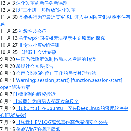
12 月 3
深化改革的新任务新课题
12 月 2
以“三个进一步解放”深化改革
11 月 30
亮拳头行为??最近美军飞机进入中国防空识别圈事件有
感
11 月 25
神经性皮炎症
11 月 13
关于wp外国模板无法显示中文原因的探究
10 月 27
非专业小度wifi评测
10 月 25
【转载】会计专硕
9 月 20
中国当代政府体制格局未来发展的趋势
9 月 20
暑期社会实践报告
8 月 18
会声会影X5的停止工作的另类处理方法
8 月 11
Warning: session_start() [function.session-start]:
open解决方案
8 月 7
吐槽收到的版权投诉
8 月 1
【转载】为何男人都喜欢单反？
7 月 19
【ubuntu】在ubuntu上安装DeepLinux的深度软件中
心[已经失效]
7 月 19
【转载】EMLOG离线写作高危漏洞安全公告
7 月 15
修改Win7的锁屏壁纸