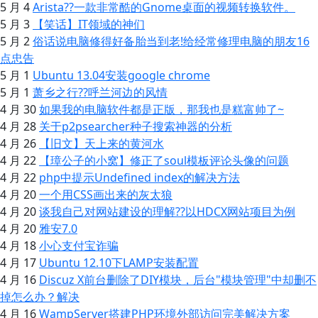
5 月 4
Arista??一款非常酷的Gnome桌面的视频转换软件。
5 月 3
【笑话】IT领域的神们
5 月 2
俗话说电脑修得好备胎当到老!给经常修理电脑的朋友16
点忠告
5 月 1
Ubuntu 13.04安装google chrome
5 月 1
萧乡之行??呼兰河边的风情
4 月 30
如果我的电脑软件都是正版，那我也是糕富帅了~
4 月 28
关于p2psearcher种子搜索神器的分析
4 月 26
【旧文】天上来的黄河水
4 月 22
【璋公子的小窝】修正了soul模板评论头像的问题
4 月 22
php中提示Undefined index的解决方法
4 月 20
一个用CSS画出来的灰太狼
4 月 20
谈我自己对网站建设的理解??以HDCX网站项目为例
4 月 20
雅安7.0
4 月 18
小心支付宝诈骗
4 月 17
Ubuntu 12.10下LAMP安装配置
4 月 16
Discuz X前台删除了DIY模块，后台"模块管理"中却删不
掉怎么办？解决
4 月 16
WampServer搭建PHP环境外部访问完美解决方案