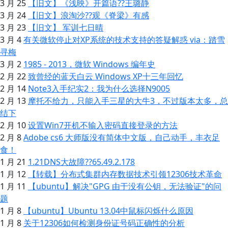
3 月 25
【旧文】《浅映》开篇语??王璐静
3 月 24
【旧文】浪淘沙??观《脊梁》有感
3 月 23
【旧文】 军训七日晴
3 月 4
有关微软停止对XP系统的技术支持的答疑解惑 via：踏雪
寻梅
3 月 2
1985 - 2013，微软 Windows 编年史
2 月 22
致曾经的蓝天白云 Windows XP十三年回忆
2 月 14
Note3入手纪实2：我为什么选择N9005
2 月 13
摩托不给力，只能入手三星的大牛3，不过版本太多，总
结下
2 月 10
设置Win7开机不输入密码直接登录的方法
2 月 8
Adobe cs6 大师版没有简体中文版，自己动手，丰衣足
食！
1 月 21
1.21DNS大故障??65.49.2.178
1 月 12
【转载】分布式集群内存数据技术引领12306技术革命
1 月 11
【ubuntu】解决"GPG 由于没有公钥，无法验证"的问
题
1 月 8
【ubuntu】Ubuntu 13.04中鼠标闪烁什么原因
1 月 8
关于12306如何检测身份证号码正确性的分析