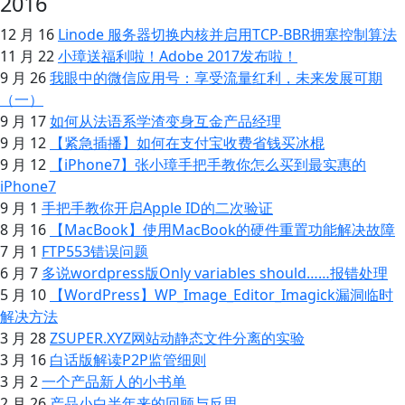
2016
12 月 16
Linode 服务器切换内核并启用TCP-BBR拥塞控制算法
11 月 22
小璋送福利啦！Adobe 2017发布啦！
9 月 26
我眼中的微信应用号：享受流量红利，未来发展可期
（一）
9 月 17
如何从法语系学渣变身互金产品经理
9 月 12
【紧急插播】如何在支付宝收费省钱买冰棍
9 月 12
【iPhone7】张小璋手把手教你怎么买到最实惠的
iPhone7
9 月 1
手把手教你开启Apple ID的二次验证
8 月 16
【MacBook】使用MacBook的硬件重置功能解决故障
7 月 1
FTP553错误问题
6 月 7
多说wordpress版Only variables should……报错处理
5 月 10
【WordPress】WP_Image_Editor_Imagick漏洞临时
解决方法
3 月 28
ZSUPER.XYZ网站动静态文件分离的实验
3 月 16
白话版解读P2P监管细则
3 月 2
一个产品新人的小书单
2 月 26
产品小白半年来的回顾与反思