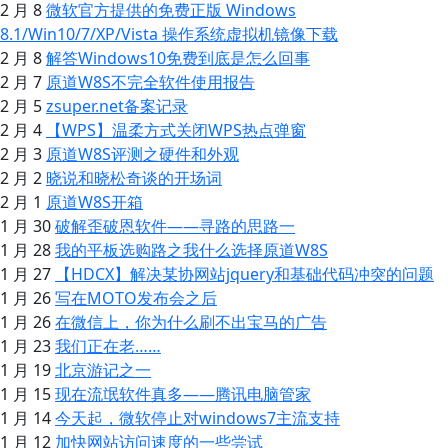
2 月 8
微软官方提供的免费正版 Windows
8.1/Win10/7/XP/Vista 操作系统虚拟机镜像下载
2 月 8
解答Windows10免费到底是怎么回事
2 月 7
原道W8S不完全软件使用报告
2 月 5
zsuper.net备案记录
2 月 4
【WPS】温柔方式关闭WPS热点弹窗
2 月 3
原道W8S评测之硬件和外观
2 月 2
晓说和晓松奇谈的开场词
2 月 1
原道W8S开箱
1 月 30
破解歪破恩软件——寻路的思路一
1 月 28
我的平板选购路之我什么选择原道W8S
1 月 27
【HDCX】解决某协网站jquery和基础代码冲突的问题
1 月 26
写在MOTO发布会之后
1 月 26
在微信上，你为什么刷不出宝马的广告
1 月 23
我们正在老……
1 月 19
北京游记之一
1 月 15
现在流氓软件真多——腾讯电脑管家
1 月 14
今天起，微软停止对windows7主流支持
1 月 12
加快网站访问速度的一些尝试