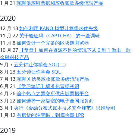
1 月 31
聊聊供应链票据和应收账款多级流转产品
2020
12 月 13
如何利用 KANO 模型计算需求优先级
11 月 22
关于验证码（CAPTCHA） 的一些调研
11 月 8
如何设计一个完备的区块链浏览器
10 月 27
【复盘】如何在资源不足的情况下从 0 到 1 做出一款
金融科技产品
9 月 7
五分钟让你学会 SQL(二)
8 月 23
五分钟让你学会 SQL
7 月 13
聊聊 X 信类应收账款多级流转产品
6 月 21
【学习笔记】标准化票据初识
4 月 26
追个热点之票交所供应链票据平台
3 月 22
如何选择一家靠谱的电子合同服务商
3 月 1
央行《金融分布式账本技术安全规范》思维导图
1 月 12
有房贷的注意啦，到底啥事 LPR
2019