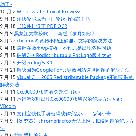
动了~
10 月 2
Windows Technical Preview
9 月 19
洋快餐能成为中国餐饮业的霸主吗
9 月 18
【软件】汉王 PDF OCR
9 月 9
黑龙江大学校歌——新版《岁月如歌》
8 月 22
chrome浏览器不能正确显示文字的解决方法
8 月 18
最近在做个wp模板，不过总是出现各种问题
8 月 15
破解C++ Redistributable Package版本之谜
7 月 29
升级emlog 5.3.1
7 月 21
解决因为Google Fonts导致网站速度问题的解决方法
7 月 15
Visual C++ 2005 Redistributable Package不能安装的
解决办法
7 月 11
0xc000007b的解决办法（续）
7 月 11
运行游戏时出现0xc000007b错误的解决方法 via：
VBcom
7 月 11
支付宝钱包手势密码破解实战 via：@闵小奇
7 月 9
【浏览器】chromefirefox无法上网，IE没问题的解决方
法
7 月 6
我的手机编年史