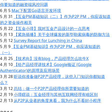
你要知道的融资端风控问题
6 月 5
Mac下配置Go语言开发环境
5 月 31
【互金PM基础知识（二）】作为P2P PM，你应该知道
的之资金操作相关
5 月 22
【互金小璋】我对互金产品设计的一点思考
5 月 13
【紧急插播】关于全球爆发的新型勒索病毒的防御方法
5 月 12
Survey Report for Lunching in China
5 月 9
【互金PM基础知识】作为P2P PM，你应该知道的
（一）
4 月 25
【技术向】没有blog，产品经理怎么吹牛X
4 月 10
【给产品经理讲技术】Google验证 (Google
Authenticator)的原理及应用场景
3 月 28
听说你准备做P2P产品经理，这些入门知识你都知道
么？
3 月 12
总结：做一个P2P产品经理你所需要知道的
2 月 19
小璋瞎说：互金经理与其他互联网经理有啥区别
2 月 13
从P2P从业者的角度来看，我为什么不看好小程序