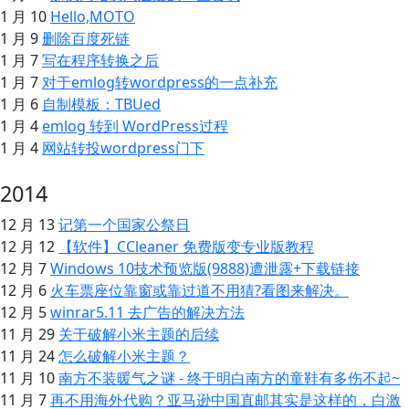
1 月 10
Hello,MOTO
1 月 9
删除百度死链
1 月 7
写在程序转换之后
1 月 7
对于emlog转wordpress的一点补充
1 月 6
自制模板：TBUed
1 月 4
emlog 转到 WordPress过程
1 月 4
网站转投wordpress门下
2014
12 月 13
记第一个国家公祭日
12 月 12
【软件】CCleaner 免费版变专业版教程
12 月 7
Windows 10技术预览版(9888)遭泄露+下载链接
12 月 6
火车票座位靠窗或靠过道不用猜?看图来解决。
12 月 5
winrar5.11 去广告的解决方法
11 月 29
关于破解小米主题的后续
11 月 24
怎么破解小米主题？
11 月 10
南方不装暖气之谜 - 终于明白南方的童鞋有多伤不起~
11 月 7
再不用海外代购？亚马逊中国直邮其实是这样的，白激