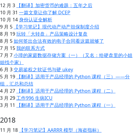
12 月 3
【翻译】加密货币的难题：五年之后
10 月 31
一篇文章让你了解 DCEP
10 月 14
身份认证全解析
9 月 5
【学习笔记】现代动产动产担保制度介绍
8 月 19
玩转「大转盘」产品策略设计复盘
8 月 5
如何签出合法有效的电子合同看这篇就够了
7 月 15
我的联系方式
7 月 7
小璋的家庭数据存储方案（一）（又名：给硬盘里的小姐
姐找个家）
6 月 3
交易鉴权之软证书与硬 ukey
5 月 19
【翻译】适用于产品经理的 Python 课程（三）——分
组，汇总和总结
4 月 27
【翻译】适用于产品经理的 Python 课程（二）
3 月 29
工作996 生病ICU
3 月 11
【翻译】适用于产品经理的 Python 课程（一）
2018
11 月 18
【学习笔记】AARRR 模型（海盗指标）