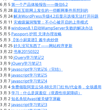
6 月 5
第一个产品体验报告——微信6.2
5 月 28
最近互联网上发生的一些断网事件所想到的
5 月 24
解决WordPress升级4.2后显示选项无法打开问题
5 月 11
灾难级漏洞预警：不小心被开启的上帝模式
5 月 8
windows8.1启动WampServer失败的解决办法
5 月 5
Passport-护照 天津办理攻略
5 月 3
【张小厨菜谱】酱牛肉炒饼
4 月 25
好久没写东西了——网站程序更新
3 月 22
书单20150322
3 月 10
jQuery学习笔记2
3 月 9
jQuery学习笔记1
3 月 9
javascript学习笔记6（完结）
3 月 8
javascript学习笔记5
3 月 7
javascript学习笔记4
3 月 4
免费领取阿里云58-88元开门红包/代金券，全场通用
3 月 3
学习：什么是尿羞症（境遇性排尿障碍）
3 月 2
知名杀软Avast被关键字屏蔽
3 月 2
javascript学习笔记3