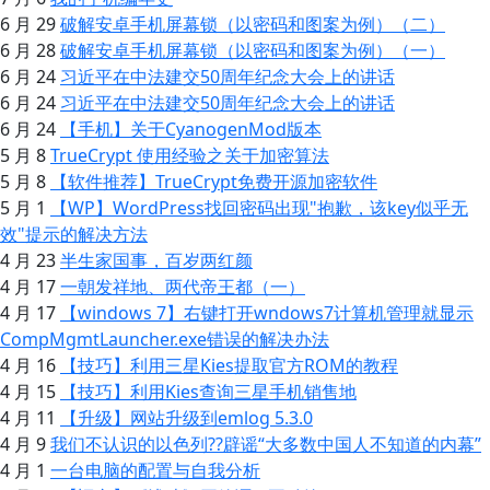
6 月 29
破解安卓手机屏幕锁（以密码和图案为例）（二）
6 月 28
破解安卓手机屏幕锁（以密码和图案为例）（一）
6 月 24
习近平在中法建交50周年纪念大会上的讲话
6 月 24
习近平在中法建交50周年纪念大会上的讲话
6 月 24
【手机】关于CyanogenMod版本
5 月 8
TrueCrypt 使用经验之关于加密算法
5 月 8
【软件推荐】TrueCrypt免费开源加密软件
5 月 1
【WP】WordPress找回密码出现"抱歉，该key似乎无
效"提示的解决方法
4 月 23
半生家国事，百岁两红颜
4 月 17
一朝发祥地、两代帝王都（一）
4 月 17
【windows 7】右键打开wndows7计算机管理就显示
CompMgmtLauncher.exe错误的解决办法
4 月 16
【技巧】利用三星Kies提取官方ROM的教程
4 月 15
【技巧】利用Kies查询三星手机销售地
4 月 11
【升级】网站升级到emlog 5.3.0
4 月 9
我们不认识的以色列??辟谣“大多数中国人不知道的内幕”
4 月 1
一台电脑的配置与自我分析