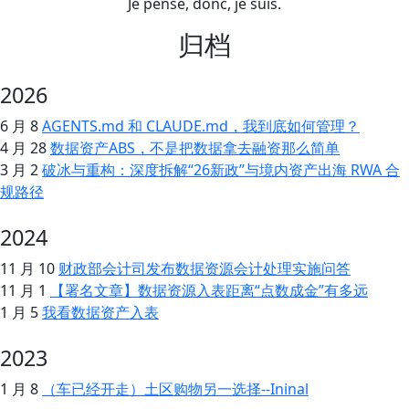
Je pense, donc, je suis.
归档
2026
6 月 8
AGENTS.md 和 CLAUDE.md，我到底如何管理？
4 月 28
数据资产ABS，不是把数据拿去融资那么简单
3 月 2
破冰与重构：深度拆解“26新政”与境内资产出海 RWA 合
规路径
2024
11 月 10
财政部会计司发布数据资源会计处理实施问答
11 月 1
【署名文章】数据资源入表距离“点数成金”有多远
1 月 5
我看数据资产入表
2023
1 月 8
（车已经开走）土区购物另一选择--Ininal