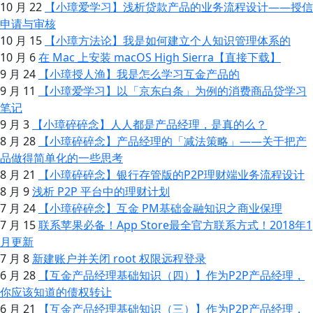
10 月 22
【小璋爱学习】浅析贷款产品的业务流程设计——授信
申请与审核
10 月 15
【小璋方法论】我是如何建立个人知识管理体系的
10 月 6
在 Mac 上安装 macOS High Sierra【直接下载】
9 月 24
【小璋授人渔】我是怎么学习互金产品的
9 月 11
【小璋爱学习】以「京东白条」为例的消费商品贷学习
笔记
9 月 3
【小璋碎碎念】人人都是产品经理，是真的么？
8 月 28
【小璋碎碎念】产品经理的「减法策略」——关于把产
品做得简单化的一些思考
8 月 21
【小璋碎碎念】银行存管版的P2P理财端业务流程设计
8 月 9
浅析 P2P 平台中的理财计划
7 月 24
【小璋碎碎念】互金 PM基础金融知识之商业保理
7 月 15
联系苹果必备！App Store最全官方联系方式！2018年1
月更新
7 月 8
新建账户并关闭 root 权限远程登录
6 月 28
【互金产品经理基础知识（四）】作为P2P产品经理，
你应该知道的债权转让
6 月 21
【互金产品经理基础知识（三）】作为P2P产品经理，