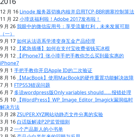
2016
12 月 16
Linode 服务器切换内核并启用TCP-BBR拥塞控制算法
11 月 22
小璋送福利啦！Adobe 2017发布啦！
9 月 26
我眼中的微信应用号：享受流量红利，未来发展可期
（一）
9 月 17
如何从法语系学渣变身互金产品经理
9 月 12
【紧急插播】如何在支付宝收费省钱买冰棍
9 月 12
【iPhone7】张小璋手把手教你怎么买到最实惠的
iPhone7
9 月 1
手把手教你开启Apple ID的二次验证
8 月 16
【MacBook】使用MacBook的硬件重置功能解决故障
7 月 1
FTP553错误问题
6 月 7
多说wordpress版Only variables should……报错处理
5 月 10
【WordPress】WP_Image_Editor_Imagick漏洞临时
解决方法
3 月 28
ZSUPER.XYZ网站动静态文件分离的实验
3 月 16
白话版解读P2P监管细则
3 月 2
一个产品新人的小书单
2 月 26
产品小白半年来的回顾与反思