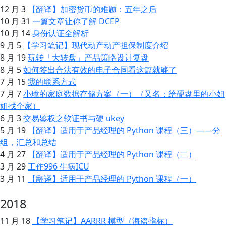
12 月 3
【翻译】加密货币的难题：五年之后
10 月 31
一篇文章让你了解 DCEP
10 月 14
身份认证全解析
9 月 5
【学习笔记】现代动产动产担保制度介绍
8 月 19
玩转「大转盘」产品策略设计复盘
8 月 5
如何签出合法有效的电子合同看这篇就够了
7 月 15
我的联系方式
7 月 7
小璋的家庭数据存储方案（一）（又名：给硬盘里的小姐
姐找个家）
6 月 3
交易鉴权之软证书与硬 ukey
5 月 19
【翻译】适用于产品经理的 Python 课程（三）——分
组，汇总和总结
4 月 27
【翻译】适用于产品经理的 Python 课程（二）
3 月 29
工作996 生病ICU
3 月 11
【翻译】适用于产品经理的 Python 课程（一）
2018
11 月 18
【学习笔记】AARRR 模型（海盗指标）