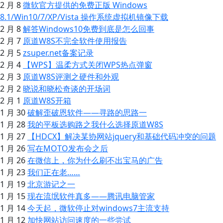
2 月 8
微软官方提供的免费正版 Windows
8.1/Win10/7/XP/Vista 操作系统虚拟机镜像下载
2 月 8
解答Windows10免费到底是怎么回事
2 月 7
原道W8S不完全软件使用报告
2 月 5
zsuper.net备案记录
2 月 4
【WPS】温柔方式关闭WPS热点弹窗
2 月 3
原道W8S评测之硬件和外观
2 月 2
晓说和晓松奇谈的开场词
2 月 1
原道W8S开箱
1 月 30
破解歪破恩软件——寻路的思路一
1 月 28
我的平板选购路之我什么选择原道W8S
1 月 27
【HDCX】解决某协网站jquery和基础代码冲突的问题
1 月 26
写在MOTO发布会之后
1 月 26
在微信上，你为什么刷不出宝马的广告
1 月 23
我们正在老……
1 月 19
北京游记之一
1 月 15
现在流氓软件真多——腾讯电脑管家
1 月 14
今天起，微软停止对windows7主流支持
1 月 12
加快网站访问速度的一些尝试