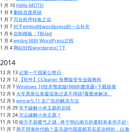
1 月 10
Hello,MOTO
1 月 9
删除百度死链
1 月 7
写在程序转换之后
1 月 7
对于emlog转wordpress的一点补充
1 月 6
自制模板：TBUed
1 月 4
emlog 转到 WordPress过程
1 月 4
网站转投wordpress门下
2014
12 月 13
记第一个国家公祭日
12 月 12
【软件】CCleaner 免费版变专业版教程
12 月 7
Windows 10技术预览版(9888)遭泄露+下载链接
12 月 6
火车票座位靠窗或靠过道不用猜?看图来解决。
12 月 5
winrar5.11 去广告的解决方法
11 月 29
关于破解小米主题的后续
11 月 24
怎么破解小米主题？
11 月 10
南方不装暖气之谜 - 终于明白南方的童鞋有多伤不起~
11 月 7
再不用海外代购？亚马逊中国直邮其实是这样的，白激