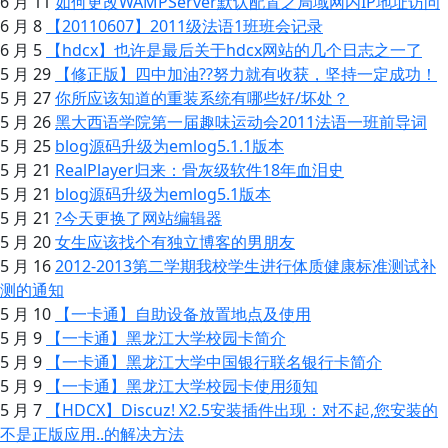
6 月 11
如何更改WAMPServer默认配置之局域网内IP地址访问
6 月 8
【20110607】2011级法语1班班会记录
6 月 5
【hdcx】也许是最后关于hdcx网站的几个日志之一了
5 月 29
【修正版】四中加油??努力就有收获，坚持一定成功！
5 月 27
你所应该知道的重装系统有哪些好/坏处？
5 月 26
黑大西语学院第一届趣味运动会2011法语一班前导词
5 月 25
blog源码升级为emlog5.1.1版本
5 月 21
RealPlayer归来：骨灰级软件18年血泪史
5 月 21
blog源码升级为emlog5.1版本
5 月 21
?今天更换了网站编辑器
5 月 20
女生应该找个有独立博客的男朋友
5 月 16
2012-2013第二学期我校学生进行体质健康标准测试补
测的通知
5 月 10
【一卡通】自助设备放置地点及使用
5 月 9
【一卡通】黑龙江大学校园卡简介
5 月 9
【一卡通】黑龙江大学中国银行联名银行卡简介
5 月 9
【一卡通】黑龙江大学校园卡使用须知
5 月 7
【HDCX】Discuz! X2.5安装插件出现：对不起,您安装的
不是正版应用..的解决方法