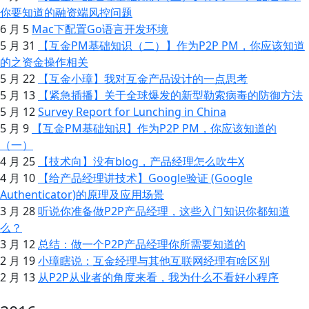
你要知道的融资端风控问题
6 月 5
Mac下配置Go语言开发环境
5 月 31
【互金PM基础知识（二）】作为P2P PM，你应该知道
的之资金操作相关
5 月 22
【互金小璋】我对互金产品设计的一点思考
5 月 13
【紧急插播】关于全球爆发的新型勒索病毒的防御方法
5 月 12
Survey Report for Lunching in China
5 月 9
【互金PM基础知识】作为P2P PM，你应该知道的
（一）
4 月 25
【技术向】没有blog，产品经理怎么吹牛X
4 月 10
【给产品经理讲技术】Google验证 (Google
Authenticator)的原理及应用场景
3 月 28
听说你准备做P2P产品经理，这些入门知识你都知道
么？
3 月 12
总结：做一个P2P产品经理你所需要知道的
2 月 19
小璋瞎说：互金经理与其他互联网经理有啥区别
2 月 13
从P2P从业者的角度来看，我为什么不看好小程序