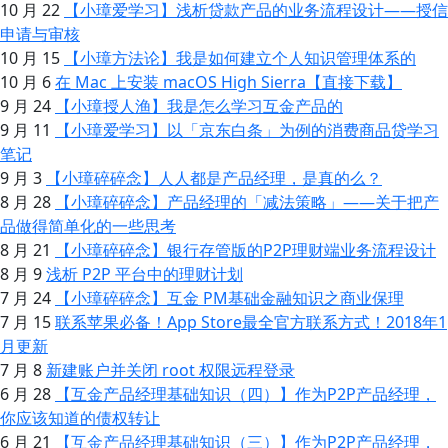
10 月 22
【小璋爱学习】浅析贷款产品的业务流程设计——授信
申请与审核
10 月 15
【小璋方法论】我是如何建立个人知识管理体系的
10 月 6
在 Mac 上安装 macOS High Sierra【直接下载】
9 月 24
【小璋授人渔】我是怎么学习互金产品的
9 月 11
【小璋爱学习】以「京东白条」为例的消费商品贷学习
笔记
9 月 3
【小璋碎碎念】人人都是产品经理，是真的么？
8 月 28
【小璋碎碎念】产品经理的「减法策略」——关于把产
品做得简单化的一些思考
8 月 21
【小璋碎碎念】银行存管版的P2P理财端业务流程设计
8 月 9
浅析 P2P 平台中的理财计划
7 月 24
【小璋碎碎念】互金 PM基础金融知识之商业保理
7 月 15
联系苹果必备！App Store最全官方联系方式！2018年1
月更新
7 月 8
新建账户并关闭 root 权限远程登录
6 月 28
【互金产品经理基础知识（四）】作为P2P产品经理，
你应该知道的债权转让
6 月 21
【互金产品经理基础知识（三）】作为P2P产品经理，