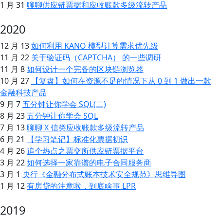
1 月 31
聊聊供应链票据和应收账款多级流转产品
2020
12 月 13
如何利用 KANO 模型计算需求优先级
11 月 22
关于验证码（CAPTCHA） 的一些调研
11 月 8
如何设计一个完备的区块链浏览器
10 月 27
【复盘】如何在资源不足的情况下从 0 到 1 做出一款
金融科技产品
9 月 7
五分钟让你学会 SQL(二)
8 月 23
五分钟让你学会 SQL
7 月 13
聊聊 X 信类应收账款多级流转产品
6 月 21
【学习笔记】标准化票据初识
4 月 26
追个热点之票交所供应链票据平台
3 月 22
如何选择一家靠谱的电子合同服务商
3 月 1
央行《金融分布式账本技术安全规范》思维导图
1 月 12
有房贷的注意啦，到底啥事 LPR
2019