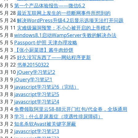
6 月 5
第一个产品体验报告——微信6.2
5 月 28
最近互联网上发生的一些断网事件所想到的
5 月 24
解决WordPress升级4.2后显示选项无法打开问题
5 月 11
灾难级漏洞预警：不小心被开启的上帝模式
5 月 8
windows8.1启动WampServer失败的解决办法
5 月 5
Passport-护照 天津办理攻略
5 月 3
【张小厨菜谱】酱牛肉炒饼
4 月 25
好久没写东西了——网站程序更新
3 月 22
书单20150322
3 月 10
jQuery学习笔记2
3 月 9
jQuery学习笔记1
3 月 9
javascript学习笔记6（完结）
3 月 8
javascript学习笔记5
3 月 7
javascript学习笔记4
3 月 4
免费领取阿里云58-88元开门红包/代金券，全场通用
3 月 3
学习：什么是尿羞症（境遇性排尿障碍）
3 月 2
知名杀软Avast被关键字屏蔽
3 月 2
javascript学习笔记3