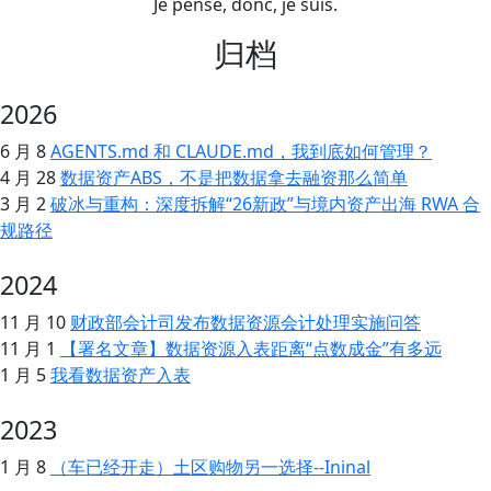
Je pense, donc, je suis.
归档
2026
6 月 8
AGENTS.md 和 CLAUDE.md，我到底如何管理？
4 月 28
数据资产ABS，不是把数据拿去融资那么简单
3 月 2
破冰与重构：深度拆解“26新政”与境内资产出海 RWA 合
规路径
2024
11 月 10
财政部会计司发布数据资源会计处理实施问答
11 月 1
【署名文章】数据资源入表距离“点数成金”有多远
1 月 5
我看数据资产入表
2023
1 月 8
（车已经开走）土区购物另一选择--Ininal