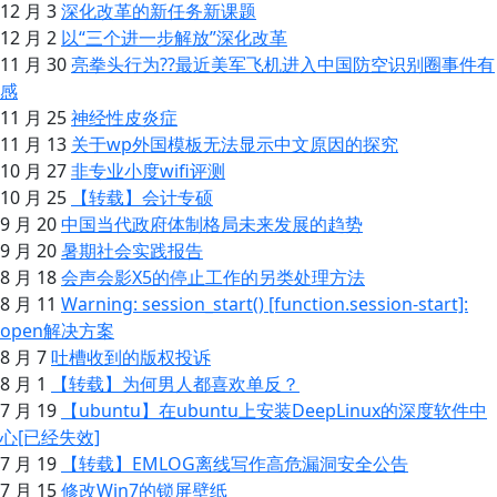
12 月 3
深化改革的新任务新课题
12 月 2
以“三个进一步解放”深化改革
11 月 30
亮拳头行为??最近美军飞机进入中国防空识别圈事件有
感
11 月 25
神经性皮炎症
11 月 13
关于wp外国模板无法显示中文原因的探究
10 月 27
非专业小度wifi评测
10 月 25
【转载】会计专硕
9 月 20
中国当代政府体制格局未来发展的趋势
9 月 20
暑期社会实践报告
8 月 18
会声会影X5的停止工作的另类处理方法
8 月 11
Warning: session_start() [function.session-start]:
open解决方案
8 月 7
吐槽收到的版权投诉
8 月 1
【转载】为何男人都喜欢单反？
7 月 19
【ubuntu】在ubuntu上安装DeepLinux的深度软件中
心[已经失效]
7 月 19
【转载】EMLOG离线写作高危漏洞安全公告
7 月 15
修改Win7的锁屏壁纸