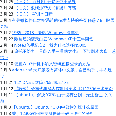
3 月 25
【旧文】《浅映》开篇语??王璐静
3 月 24
【旧文】浪淘沙??观《脊梁》有感
3 月 23
【旧文】 军训七日晴
3 月 4
有关微软停止对XP系统的技术支持的答疑解惑 via：踏雪
寻梅
3 月 2
1985 - 2013，微软 Windows 编年史
2 月 22
致曾经的蓝天白云 Windows XP十三年回忆
2 月 14
Note3入手纪实2：我为什么选择N9005
2 月 13
摩托不给力，只能入手三星的大牛3，不过版本太多，总
结下
2 月 10
设置Win7开机不输入密码直接登录的方法
2 月 8
Adobe cs6 大师版没有简体中文版，自己动手，丰衣足
食！
1 月 21
1.21DNS大故障??65.49.2.178
1 月 12
【转载】分布式集群内存数据技术引领12306技术革命
1 月 11
【ubuntu】解决"GPG 由于没有公钥，无法验证"的问
题
1 月 8
【ubuntu】Ubuntu 13.04中鼠标闪烁什么原因
1 月 8
关于12306如何检测身份证号码正确性的分析