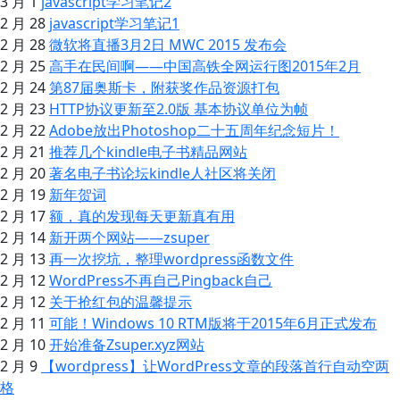
3 月 1
javascript学习笔记2
2 月 28
javascript学习笔记1
2 月 28
微软将直播3月2日 MWC 2015 发布会
2 月 25
高手在民间啊——中国高铁全网运行图2015年2月
2 月 24
第87届奥斯卡，附获奖作品资源打包
2 月 23
HTTP协议更新至2.0版 基本协议单位为帧
2 月 22
Adobe放出Photoshop二十五周年纪念短片！
2 月 21
推荐几个kindle电子书精品网站
2 月 20
著名电子书论坛kindle人社区将关闭
2 月 19
新年贺词
2 月 17
额，真的发现每天更新真有用
2 月 14
新开两个网站——zsuper
2 月 13
再一次挖坑，整理wordpress函数文件
2 月 12
WordPress不再自己Pingback自己
2 月 12
关于抢红包的温馨提示
2 月 11
可能！Windows 10 RTM版将于2015年6月正式发布
2 月 10
开始准备Zsuper.xyz网站
2 月 9
【wordpress】让WordPress文章的段落首行自动空两
格