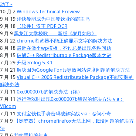
动了~
10 月 2
Windows Technical Preview
9 月 19
洋快餐能成为中国餐饮业的霸主吗
9 月 18
【软件】汉王 PDF OCR
9 月 9
黑龙江大学校歌——新版《岁月如歌》
8 月 22
chrome浏览器不能正确显示文字的解决方法
8 月 18
最近在做个wp模板，不过总是出现各种问题
8 月 15
破解C++ Redistributable Package版本之谜
7 月 29
升级emlog 5.3.1
7 月 21
解决因为Google Fonts导致网站速度问题的解决方法
7 月 15
Visual C++ 2005 Redistributable Package不能安装的
解决办法
7 月 11
0xc000007b的解决办法（续）
7 月 11
运行游戏时出现0xc000007b错误的解决方法 via：
VBcom
7 月 11
支付宝钱包手势密码破解实战 via：@闵小奇
7 月 9
【浏览器】chromefirefox无法上网，IE没问题的解决方
法
7 月 6
我的手机编年史