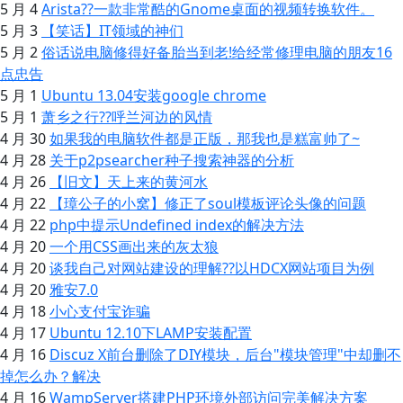
5 月 4
Arista??一款非常酷的Gnome桌面的视频转换软件。
5 月 3
【笑话】IT领域的神们
5 月 2
俗话说电脑修得好备胎当到老!给经常修理电脑的朋友16
点忠告
5 月 1
Ubuntu 13.04安装google chrome
5 月 1
萧乡之行??呼兰河边的风情
4 月 30
如果我的电脑软件都是正版，那我也是糕富帅了~
4 月 28
关于p2psearcher种子搜索神器的分析
4 月 26
【旧文】天上来的黄河水
4 月 22
【璋公子的小窝】修正了soul模板评论头像的问题
4 月 22
php中提示Undefined index的解决方法
4 月 20
一个用CSS画出来的灰太狼
4 月 20
谈我自己对网站建设的理解??以HDCX网站项目为例
4 月 20
雅安7.0
4 月 18
小心支付宝诈骗
4 月 17
Ubuntu 12.10下LAMP安装配置
4 月 16
Discuz X前台删除了DIY模块，后台"模块管理"中却删不
掉怎么办？解决
4 月 16
WampServer搭建PHP环境外部访问完美解决方案