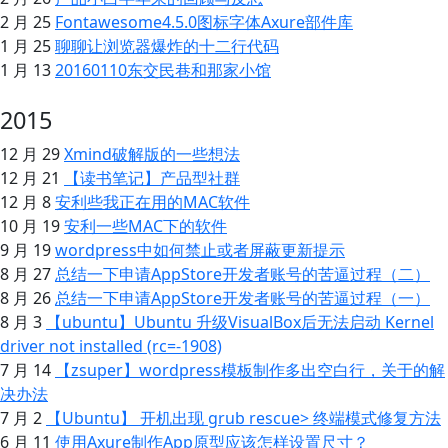
2 月 25
Fontawesome4.5.0图标字体Axure部件库
1 月 25
聊聊让浏览器爆炸的十二行代码
1 月 13
20160110东交民巷和那家小馆
2015
12 月 29
Xmind破解版的一些想法
12 月 21
【读书笔记】产品型社群
12 月 8
安利些我正在用的MAC软件
10 月 19
安利一些MAC下的软件
9 月 19
wordpress中如何禁止或者屏蔽更新提示
8 月 27
总结一下申请AppStore开发者账号的苦逼过程（二）
8 月 26
总结一下申请AppStore开发者账号的苦逼过程（一）
8 月 3
【ubuntu】Ubuntu 升级VisualBox后无法启动 Kernel
driver not installed (rc=-1908)
7 月 14
【zsuper】wordpress模板制作多出空白行，关于 的解
决办法
7 月 2
【Ubuntu】 开机出现 grub rescue> 终端模式修复方法
6 月 11
使用Axure制作App原型应该怎样设置尺寸？