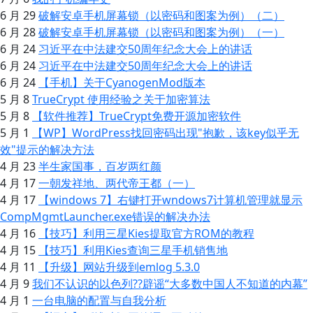
6 月 29
破解安卓手机屏幕锁（以密码和图案为例）（二）
6 月 28
破解安卓手机屏幕锁（以密码和图案为例）（一）
6 月 24
习近平在中法建交50周年纪念大会上的讲话
6 月 24
习近平在中法建交50周年纪念大会上的讲话
6 月 24
【手机】关于CyanogenMod版本
5 月 8
TrueCrypt 使用经验之关于加密算法
5 月 8
【软件推荐】TrueCrypt免费开源加密软件
5 月 1
【WP】WordPress找回密码出现"抱歉，该key似乎无
效"提示的解决方法
4 月 23
半生家国事，百岁两红颜
4 月 17
一朝发祥地、两代帝王都（一）
4 月 17
【windows 7】右键打开wndows7计算机管理就显示
CompMgmtLauncher.exe错误的解决办法
4 月 16
【技巧】利用三星Kies提取官方ROM的教程
4 月 15
【技巧】利用Kies查询三星手机销售地
4 月 11
【升级】网站升级到emlog 5.3.0
4 月 9
我们不认识的以色列??辟谣“大多数中国人不知道的内幕”
4 月 1
一台电脑的配置与自我分析