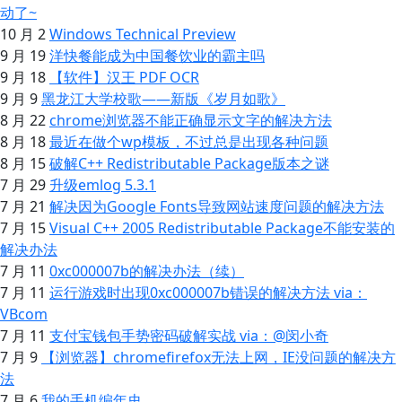
动了~
10 月 2
Windows Technical Preview
9 月 19
洋快餐能成为中国餐饮业的霸主吗
9 月 18
【软件】汉王 PDF OCR
9 月 9
黑龙江大学校歌——新版《岁月如歌》
8 月 22
chrome浏览器不能正确显示文字的解决方法
8 月 18
最近在做个wp模板，不过总是出现各种问题
8 月 15
破解C++ Redistributable Package版本之谜
7 月 29
升级emlog 5.3.1
7 月 21
解决因为Google Fonts导致网站速度问题的解决方法
7 月 15
Visual C++ 2005 Redistributable Package不能安装的
解决办法
7 月 11
0xc000007b的解决办法（续）
7 月 11
运行游戏时出现0xc000007b错误的解决方法 via：
VBcom
7 月 11
支付宝钱包手势密码破解实战 via：@闵小奇
7 月 9
【浏览器】chromefirefox无法上网，IE没问题的解决方
法
7 月 6
我的手机编年史