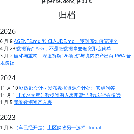
Je pense, donc, je suis.
归档
2026
6 月 8
AGENTS.md 和 CLAUDE.md，我到底如何管理？
4 月 28
数据资产ABS，不是把数据拿去融资那么简单
3 月 2
破冰与重构：深度拆解“26新政”与境内资产出海 RWA 合
规路径
2024
11 月 10
财政部会计司发布数据资源会计处理实施问答
11 月 1
【署名文章】数据资源入表距离“点数成金”有多远
1 月 5
我看数据资产入表
2023
1 月 8
（车已经开走）土区购物另一选择--Ininal