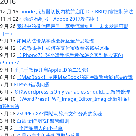
2016
12 月 16
Linode 服务器切换内核并启用TCP-BBR拥塞控制算法
11 月 22
小璋送福利啦！Adobe 2017发布啦！
9 月 26
我眼中的微信应用号：享受流量红利，未来发展可期
（一）
9 月 17
如何从法语系学渣变身互金产品经理
9 月 12
【紧急插播】如何在支付宝收费省钱买冰棍
9 月 12
【iPhone7】张小璋手把手教你怎么买到最实惠的
iPhone7
9 月 1
手把手教你开启Apple ID的二次验证
8 月 16
【MacBook】使用MacBook的硬件重置功能解决故障
7 月 1
FTP553错误问题
6 月 7
多说wordpress版Only variables should……报错处理
5 月 10
【WordPress】WP_Image_Editor_Imagick漏洞临时
解决方法
3 月 28
ZSUPER.XYZ网站动静态文件分离的实验
3 月 16
白话版解读P2P监管细则
3 月 2
一个产品新人的小书单
2 月 26
产品小白半年来的回顾与反思