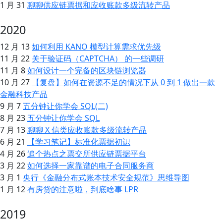
1 月 31
聊聊供应链票据和应收账款多级流转产品
2020
12 月 13
如何利用 KANO 模型计算需求优先级
11 月 22
关于验证码（CAPTCHA） 的一些调研
11 月 8
如何设计一个完备的区块链浏览器
10 月 27
【复盘】如何在资源不足的情况下从 0 到 1 做出一款
金融科技产品
9 月 7
五分钟让你学会 SQL(二)
8 月 23
五分钟让你学会 SQL
7 月 13
聊聊 X 信类应收账款多级流转产品
6 月 21
【学习笔记】标准化票据初识
4 月 26
追个热点之票交所供应链票据平台
3 月 22
如何选择一家靠谱的电子合同服务商
3 月 1
央行《金融分布式账本技术安全规范》思维导图
1 月 12
有房贷的注意啦，到底啥事 LPR
2019