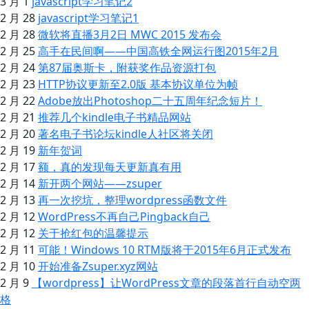
3 月 1
javascript学习笔记2
2 月 28
javascript学习笔记1
2 月 28
微软将直播3月2日 MWC 2015 发布会
2 月 25
高手在民间啊——中国高铁全网运行图2015年2月
2 月 24
第87届奥斯卡，附获奖作品资源打包
2 月 23
HTTP协议更新至2.0版 基本协议单位为帧
2 月 22
Adobe放出Photoshop二十五周年纪念短片！
2 月 21
推荐几个kindle电子书精品网站
2 月 20
著名电子书论坛kindle人社区将关闭
2 月 19
新年贺词
2 月 17
额，真的发现每天更新真有用
2 月 14
新开两个网站——zsuper
2 月 13
再一次挖坑，整理wordpress函数文件
2 月 12
WordPress不再自己Pingback自己
2 月 12
关于抢红包的温馨提示
2 月 11
可能！Windows 10 RTM版将于2015年6月正式发布
2 月 10
开始准备Zsuper.xyz网站
2 月 9
【wordpress】让WordPress文章的段落首行自动空两
格