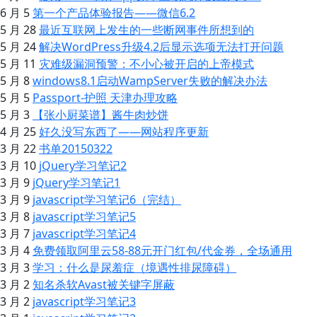
6 月 5
第一个产品体验报告——微信6.2
5 月 28
最近互联网上发生的一些断网事件所想到的
5 月 24
解决WordPress升级4.2后显示选项无法打开问题
5 月 11
灾难级漏洞预警：不小心被开启的上帝模式
5 月 8
windows8.1启动WampServer失败的解决办法
5 月 5
Passport-护照 天津办理攻略
5 月 3
【张小厨菜谱】酱牛肉炒饼
4 月 25
好久没写东西了——网站程序更新
3 月 22
书单20150322
3 月 10
jQuery学习笔记2
3 月 9
jQuery学习笔记1
3 月 9
javascript学习笔记6（完结）
3 月 8
javascript学习笔记5
3 月 7
javascript学习笔记4
3 月 4
免费领取阿里云58-88元开门红包/代金券，全场通用
3 月 3
学习：什么是尿羞症（境遇性排尿障碍）
3 月 2
知名杀软Avast被关键字屏蔽
3 月 2
javascript学习笔记3