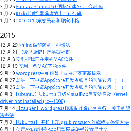
2 月 25
Fontawesome4.5.0图标字体Axure部件库
1 月 25
聊聊让浏览器爆炸的十二行代码
1 月 13
20160110东交民巷和那家小馆
2015
12 月 29
Xmind破解版的一些想法
12 月 21
【读书笔记】产品型社群
12 月 8
安利些我正在用的MAC软件
10 月 19
安利一些MAC下的软件
9 月 19
wordpress中如何禁止或者屏蔽更新提示
8 月 27
总结一下申请AppStore开发者账号的苦逼过程（二）
8 月 26
总结一下申请AppStore开发者账号的苦逼过程（一）
8 月 3
【ubuntu】Ubuntu 升级VisualBox后无法启动 Kernel
driver not installed (rc=-1908)
7 月 14
【zsuper】wordpress模板制作多出空白行，关于 的解
决办法
7 月 2
【Ubuntu】 开机出现 grub rescue> 终端模式修复方法
6 月 11
使用Axure制作App原型应该怎样设置尺寸？