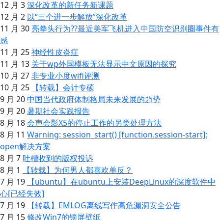
12 月 3
深化改革的新任务新课题
12 月 2
以“三个进一步解放”深化改革
11 月 30
亮拳头行为??最近美军飞机进入中国防空识别圈事件有
感
11 月 25
神经性皮炎症
11 月 13
关于wp外国模板无法显示中文原因的探究
10 月 27
非专业小度wifi评测
10 月 25
【转载】会计专硕
9 月 20
中国当代政府体制格局未来发展的趋势
9 月 20
暑期社会实践报告
8 月 18
会声会影X5的停止工作的另类处理方法
8 月 11
Warning: session_start() [function.session-start]:
open解决方案
8 月 7
吐槽收到的版权投诉
8 月 1
【转载】为何男人都喜欢单反？
7 月 19
【ubuntu】在ubuntu上安装DeepLinux的深度软件中
心[已经失效]
7 月 19
【转载】EMLOG离线写作高危漏洞安全公告
7 月 15
修改Win7的锁屏壁纸