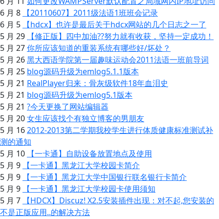
6 月 11
如何更改WAMPServer默认配置之局域网内IP地址访问
6 月 8
【20110607】2011级法语1班班会记录
6 月 5
【hdcx】也许是最后关于hdcx网站的几个日志之一了
5 月 29
【修正版】四中加油??努力就有收获，坚持一定成功！
5 月 27
你所应该知道的重装系统有哪些好/坏处？
5 月 26
黑大西语学院第一届趣味运动会2011法语一班前导词
5 月 25
blog源码升级为emlog5.1.1版本
5 月 21
RealPlayer归来：骨灰级软件18年血泪史
5 月 21
blog源码升级为emlog5.1版本
5 月 21
?今天更换了网站编辑器
5 月 20
女生应该找个有独立博客的男朋友
5 月 16
2012-2013第二学期我校学生进行体质健康标准测试补
测的通知
5 月 10
【一卡通】自助设备放置地点及使用
5 月 9
【一卡通】黑龙江大学校园卡简介
5 月 9
【一卡通】黑龙江大学中国银行联名银行卡简介
5 月 9
【一卡通】黑龙江大学校园卡使用须知
5 月 7
【HDCX】Discuz! X2.5安装插件出现：对不起,您安装的
不是正版应用..的解决方法