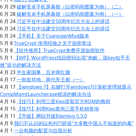
6 月 29
破解安卓手机屏幕锁（以密码和图案为例）（二）
6 月 28
破解安卓手机屏幕锁（以密码和图案为例）（一）
6 月 24
习近平在中法建交50周年纪念大会上的讲话
6 月 24
习近平在中法建交50周年纪念大会上的讲话
6 月 24
【手机】关于CyanogenMod版本
5 月 8
TrueCrypt 使用经验之关于加密算法
5 月 8
【软件推荐】TrueCrypt免费开源加密软件
5 月 1
【WP】WordPress找回密码出现"抱歉，该key似乎无
效"提示的解决方法
4 月 23
半生家国事，百岁两红颜
4 月 17
一朝发祥地、两代帝王都（一）
4 月 17
【windows 7】右键打开wndows7计算机管理就显示
CompMgmtLauncher.exe错误的解决办法
4 月 16
【技巧】利用三星Kies提取官方ROM的教程
4 月 15
【技巧】利用Kies查询三星手机销售地
4 月 11
【升级】网站升级到emlog 5.3.0
4 月 9
我们不认识的以色列??辟谣“大多数中国人不知道的内幕”
4 月 1
一台电脑的配置与自我分析