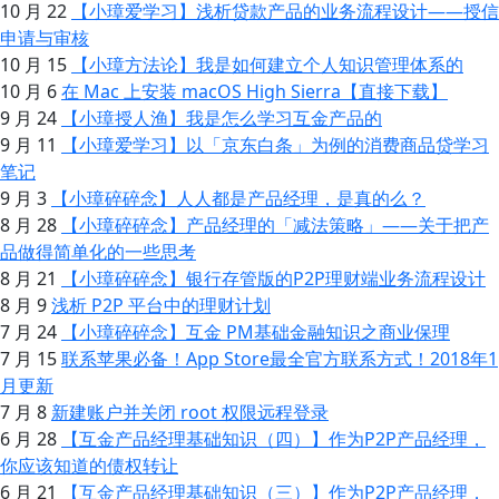
10 月 22
【小璋爱学习】浅析贷款产品的业务流程设计——授信
申请与审核
10 月 15
【小璋方法论】我是如何建立个人知识管理体系的
10 月 6
在 Mac 上安装 macOS High Sierra【直接下载】
9 月 24
【小璋授人渔】我是怎么学习互金产品的
9 月 11
【小璋爱学习】以「京东白条」为例的消费商品贷学习
笔记
9 月 3
【小璋碎碎念】人人都是产品经理，是真的么？
8 月 28
【小璋碎碎念】产品经理的「减法策略」——关于把产
品做得简单化的一些思考
8 月 21
【小璋碎碎念】银行存管版的P2P理财端业务流程设计
8 月 9
浅析 P2P 平台中的理财计划
7 月 24
【小璋碎碎念】互金 PM基础金融知识之商业保理
7 月 15
联系苹果必备！App Store最全官方联系方式！2018年1
月更新
7 月 8
新建账户并关闭 root 权限远程登录
6 月 28
【互金产品经理基础知识（四）】作为P2P产品经理，
你应该知道的债权转让
6 月 21
【互金产品经理基础知识（三）】作为P2P产品经理，