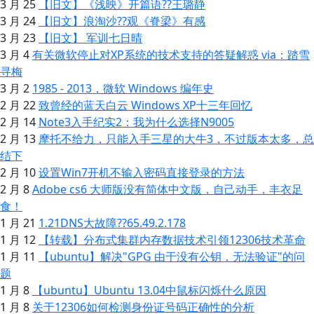
3 月 25
【旧文】《浅映》开篇语??王璐静
3 月 24
【旧文】浪淘沙??观《脊梁》有感
3 月 23
【旧文】 军训七日晴
3 月 4
有关微软停止对XP系统的技术支持的答疑解惑 via：踏雪
寻梅
3 月 2
1985 - 2013，微软 Windows 编年史
2 月 22
致曾经的蓝天白云 Windows XP十三年回忆
2 月 14
Note3入手纪实2：我为什么选择N9005
2 月 13
摩托不给力，只能入手三星的大牛3，不过版本太多，总
结下
2 月 10
设置Win7开机不输入密码直接登录的方法
2 月 8
Adobe cs6 大师版没有简体中文版，自己动手，丰衣足
食！
1 月 21
1.21DNS大故障??65.49.2.178
1 月 12
【转载】分布式集群内存数据技术引领12306技术革命
1 月 11
【ubuntu】解决"GPG 由于没有公钥，无法验证"的问
题
1 月 8
【ubuntu】Ubuntu 13.04中鼠标闪烁什么原因
1 月 8
关于12306如何检测身份证号码正确性的分析