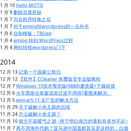
1 月 10
Hello,MOTO
1 月 9
删除百度死链
1 月 7
写在程序转换之后
1 月 7
对于emlog转wordpress的一点补充
1 月 6
自制模板：TBUed
1 月 4
emlog 转到 WordPress过程
1 月 4
网站转投wordpress门下
2014
12 月 13
记第一个国家公祭日
12 月 12
【软件】CCleaner 免费版变专业版教程
12 月 7
Windows 10技术预览版(9888)遭泄露+下载链接
12 月 6
火车票座位靠窗或靠过道不用猜?看图来解决。
12 月 5
winrar5.11 去广告的解决方法
11 月 29
关于破解小米主题的后续
11 月 24
怎么破解小米主题？
11 月 10
南方不装暖气之谜 - 终于明白南方的童鞋有多伤不起~
11 月 7
再不用海外代购？亚马逊中国直邮其实是这样的，白激