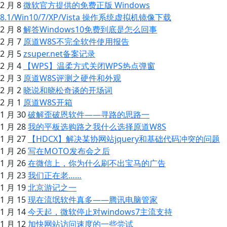
2 月 8
微软官方提供的免费正版 Windows
8.1/Win10/7/XP/Vista 操作系统虚拟机镜像下载
2 月 8
解答Windows10免费到底是怎么回事
2 月 7
原道W8S不完全软件使用报告
2 月 5
zsuper.net备案记录
2 月 4
【WPS】温柔方式关闭WPS热点弹窗
2 月 3
原道W8S评测之硬件和外观
2 月 2
晓说和晓松奇谈的开场词
2 月 1
原道W8S开箱
1 月 30
破解歪破恩软件——寻路的思路一
1 月 28
我的平板选购路之我什么选择原道W8S
1 月 27
【HDCX】解决某协网站jquery和基础代码冲突的问题
1 月 26
写在MOTO发布会之后
1 月 26
在微信上，你为什么刷不出宝马的广告
1 月 23
我们正在老……
1 月 19
北京游记之一
1 月 15
现在流氓软件真多——腾讯电脑管家
1 月 14
今天起，微软停止对windows7主流支持
1 月 12
加快网站访问速度的一些尝试