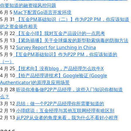
你要知道的融资端风控问题
6 月 5
Mac下配置Go语言开发环境
5 月 31
【互金PM基础知识（二）】作为P2P PM，你应该知道
的之资金操作相关
5 月 22
【互金小璋】我对互金产品设计的一点思考
5 月 13
【紧急插播】关于全球爆发的新型勒索病毒的防御方法
5 月 12
Survey Report for Lunching in China
5 月 9
【互金PM基础知识】作为P2P PM，你应该知道的
（一）
4 月 25
【技术向】没有blog，产品经理怎么吹牛X
4 月 10
【给产品经理讲技术】Google验证 (Google
Authenticator)的原理及应用场景
3 月 28
听说你准备做P2P产品经理，这些入门知识你都知道
么？
3 月 12
总结：做一个P2P产品经理你所需要知道的
2 月 19
小璋瞎说：互金经理与其他互联网经理有啥区别
2 月 13
从P2P从业者的角度来看，我为什么不看好小程序