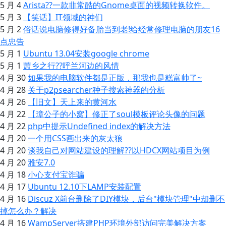
5 月 4
Arista??一款非常酷的Gnome桌面的视频转换软件。
5 月 3
【笑话】IT领域的神们
5 月 2
俗话说电脑修得好备胎当到老!给经常修理电脑的朋友16
点忠告
5 月 1
Ubuntu 13.04安装google chrome
5 月 1
萧乡之行??呼兰河边的风情
4 月 30
如果我的电脑软件都是正版，那我也是糕富帅了~
4 月 28
关于p2psearcher种子搜索神器的分析
4 月 26
【旧文】天上来的黄河水
4 月 22
【璋公子的小窝】修正了soul模板评论头像的问题
4 月 22
php中提示Undefined index的解决方法
4 月 20
一个用CSS画出来的灰太狼
4 月 20
谈我自己对网站建设的理解??以HDCX网站项目为例
4 月 20
雅安7.0
4 月 18
小心支付宝诈骗
4 月 17
Ubuntu 12.10下LAMP安装配置
4 月 16
Discuz X前台删除了DIY模块，后台"模块管理"中却删不
掉怎么办？解决
4 月 16
WampServer搭建PHP环境外部访问完美解决方案