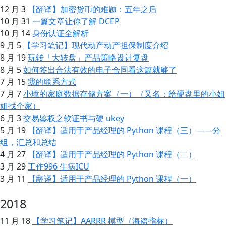
12 月 3
【翻译】加密货币的难题：五年之后
10 月 31
一篇文章让你了解 DCEP
10 月 14
身份认证全解析
9 月 5
【学习笔记】现代动产动产担保制度介绍
8 月 19
玩转「大转盘」产品策略设计复盘
8 月 5
如何签出合法有效的电子合同看这篇就够了
7 月 15
我的联系方式
7 月 7
小璋的家庭数据存储方案（一）（又名：给硬盘里的小姐
姐找个家）
6 月 3
交易鉴权之软证书与硬 ukey
5 月 19
【翻译】适用于产品经理的 Python 课程（三）——分
组，汇总和总结
4 月 27
【翻译】适用于产品经理的 Python 课程（二）
3 月 29
工作996 生病ICU
3 月 11
【翻译】适用于产品经理的 Python 课程（一）
2018
11 月 18
【学习笔记】AARRR 模型（海盗指标）