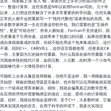
这里，我要戴上顶“老人”帽，谈谈历史上非常少的成功软件之
一：数值计算库。这些东西是N年以前用Fortran写的。几十年
以来，人们用这些库解决了许多非常重要的科学问题。任何头脑
正常的人都不会想重新写一个“线性代数包”或者类似的东西。有
许多数学家终其一生在完善这些软件包。我们需要的是“互操作
性”，更是“可组合性”。所有人都知道，Fortran不支持递归，因
为变量基于引用传递。这就带来了包接口的问题：如果你想要集
成自身就做集成的东西，你就不能在用这个包来集成自己，这行
不通。回到C++、C#和VB上，这些语言我都使用，但更喜欢C#
一些，主要因为它的操作符重载。为什么我喜欢操作符重载？因
为我做奇怪的线代计算，如四元数、八元数，此时用一个小加号
就能够代表一大堆怪异的计算。
可能听上去有点像是使用模板，但绝不是这样，我一用模板就会
开始想：模板的预处理器是完备的，也许我可以仅用模板就实现
出一个链表处理库来解决。很快，我就会偏离真正的数学思考。
在应用程序绝对需要晚绑定的场合，比如，那些小的计算模拟
器。此时，我很自然地会选择VB。至于C++，大多数时候，它被
用来实现其他的语言。在用于科学的环境下，我多次实现过