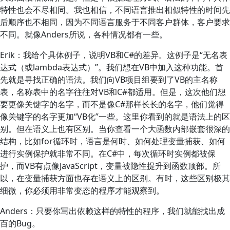
特性也会不尽相同。我也相信，不同语言推出相似特性的时间先
后顺序也不相同，因为不同语言服务于不同客户群体，客户要求
不同。就像Anders所说，各种情况都有一些。
Erik：我给个具体例子，说明VB和C#的差异。这例子是“无名表
达式（或lambda表达式）”。我们想在VB中加入这种功能。首
先就是寻找正确的语法。我们向VB项目组要到了VB的主名称
表，名称表中的名字往往对VB和C#都适用。但是，这次他们想
要更像关键字的名字，而不是像C#那样长长的名字，他们觉得
像关键字的名字更加“VB化”一些。这里你看到的就是语法上的区
别。但在语义上也有区别。当你查看一个大函数内部嵌套很深的
结构，比如for循环时，语言是何时、如何处理变量捕获、如何
进行实例保护就非常不同。在C#中，每次循环时实例都被保
护，而VB有点像JavaScript，变量被隐性提升到函数顶部。所
以，在变量捕获方面也存在语义上的区别。有时，这些区别极其
细微，你必须用非常变态的程序才能观察到。
Anders：只要你写出依赖这样的特性的程序，我们就能找出成
百的Bug。