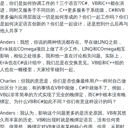
是，你们是如何协调工作的？三个语言??C#、VB和C++都在演
进，同时又服务于不同目的，C++更多服务于系统级，C#和VB
更多偏向应用层面这一切是如何形成的？你们一起工作吗？你们
是如何决定语言创新的？你们是一起设计，还是想到什么后再与
他人共享？
Anders：我想，你说的两种情况都存在。早在做LINQ之前，
Erik就在COmega项目上做了不少工作。LINQ和COmega相互
影响，相似之处很多。我和他一直在讨论相关问题。实际上，
Erik也在C#设计组中，我们总是在交换意见。VB组和C++组的
人也在一幢楼里，大家经常碰到一起。
Charles：但我的意思是，你们是否也像最终用户一样对自己做
出区分？比如，有的事情在VB中能做，C#中就做不了。例如，
VB以非常简单的方式实现了完全的晚绑定，而C#中根本没有晚
绑定。为什么VB和C#如此不同？你们有意这样设计的吗？
Anders：我认为，影响这个问题更多的是历史原因。VB有其悠
久而丰富的历史。VB刚出现时就是晚绑定语言，没有任何类
型。很显然，晚绑定对VB来说有某种核心作用。但是，从那时