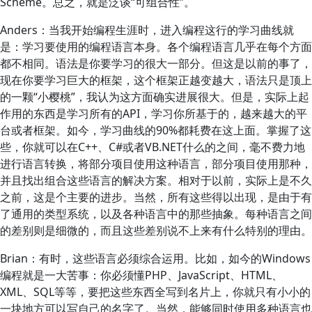
Scheme。总之，就是泛谈“可组合性”。
Anders：当我开始编程生涯时，进入编程这行的学习曲线就
是：学习要使用的编程语言本身。各个编程语言几乎在每个方面
都不相同。语法是你要学习的很大一部分。但这是以前的事了，
现在你要学习巨大的框架，这个框架正越变越大，语法只是顶上
的一颗“小樱桃”，我认为这方面确实进展很大。但是，实际上起
作用的东西是学习所有的API，学习你所基于的，越来越大的平
台或者框架。如今，学习曲线的90%都耗费在这上面。掌握了这
些，你就可以在C++、C#或者VB.NET什么的之间，毫不费力地
进行语言转换，将部分项目使用这种语言，部分项目使用那种，
并且找出组合这些语言的解决方案。相对于以前，实际上是不久
之前，这是个主要的进步。当然，所有这些得以出现，是由于有
了通用的类型系统，以及各种语言中的那些抽象。每种语言之间
的差别则是细微的，而且这些差别说不上来有什么特别的理由。
Brian：有时，这些语言必须综合运用。比如，如今的Windows
编程就是一大苦事：你必须懂PHP、JavaScript、HTML、
XML、SQL等等，要把这些东西全写到名片上，你就只有小小的
一块地方可以写自己的名字了。当然，能够同时使用多种语言也