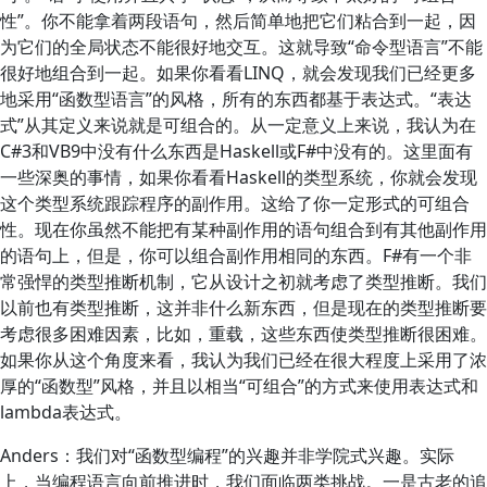
性”。你不能拿着两段语句，然后简单地把它们粘合到一起，因
为它们的全局状态不能很好地交互。这就导致“命令型语言”不能
很好地组合到一起。如果你看看LINQ，就会发现我们已经更多
地采用“函数型语言”的风格，所有的东西都基于表达式。“表达
式”从其定义来说就是可组合的。从一定意义上来说，我认为在
C#3和VB9中没有什么东西是Haskell或F#中没有的。这里面有
一些深奥的事情，如果你看看Haskell的类型系统，你就会发现
这个类型系统跟踪程序的副作用。这给了你一定形式的可组合
性。现在你虽然不能把有某种副作用的语句组合到有其他副作用
的语句上，但是，你可以组合副作用相同的东西。F#有一个非
常强悍的类型推断机制，它从设计之初就考虑了类型推断。我们
以前也有类型推断，这并非什么新东西，但是现在的类型推断要
考虑很多困难因素，比如，重载，这些东西使类型推断很困难。
如果你从这个角度来看，我认为我们已经在很大程度上采用了浓
厚的“函数型”风格，并且以相当“可组合”的方式来使用表达式和
lambda表达式。
Anders：我们对“函数型编程”的兴趣并非学院式兴趣。实际
上，当编程语言向前推进时，我们面临两类挑战。一是古老的追