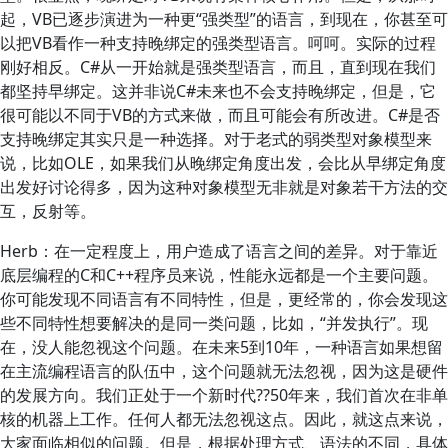
起，VB已逐步演进为一种更“强类型”的语言，到现在，你甚至可
以把VB看作一种支持晚绑定的强类型语言。呵呵。实际的过程
刚好相反。C#从一开始就是强类型语言，而且，直到现在我们
都坚持早绑定。这并非说C#未来也不会支持晚绑定，但是，它
很可能以不同于VB的方式来做，而且可能会有所改进。C#是否
支持晚绑定其实只是一种选择。对于老式的弱类型对象模型来
说，比如OLE，如果我们从晚绑定角度出发，会比从早绑定角度
出发好讨论得多，因为这种对象模型无非就是对象若干方法的交
互，反射等。
Herb：在一定程度上，用户造成了语言之间的差异。对于靠近
底层编程的C和C++程序员来说，性能永远都是一个主要问题。
你可能发现不同语言有不同特性，但是，更经常的，你会发现这
些不同特性想要解决的是同一类问题，比如，“并发执行”。现
在，没人能忽视这个问题。在未来5到10年，一种语言如果想留
在主流编程语言的队伍中，这个问题就无法忽视，因为这是硬件
的发展方向。我们正处于一个新时代??50年来，我们首次在非单
核的机器上工作。任何人都无法忽视这点。因此，就这点来说，
大家面临相似的问题。但是，根据处理方式、语法的不同，具体