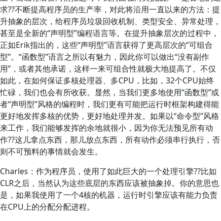
求??不断提高程序员的生产率，对此将沿用一直以来的方法：提
升抽象的层次，给程序员垃圾回收机制、类型安全、异常处理，
甚至是全新的“声明型”编程语言等。在提升抽象层次的过程中，
正如Erik指出的，这些“声明型”语言获得了更高层次的“可组合
型”。“函数型”语言之所以有魅力，因此你可以做出“没有副作
用”，或者其他承诺，这样一来可组合性就极大地提高了。不仅
如此，在如何保证多核处理器、多CPU，比如，32个CPU始终
忙碌，我们也会有所收获。显然，当我们更多地使用“函数型”或
者“声明型”风格的编程时，我们更有可能把运行时框架构建得能
更好地发挥多核的优势，更好地处理并发。如果以“命令型”风格
来工作，我们能够发挥的余地就很小，因为你无法预见所有动
作??这儿拿点东西，那儿放点东西，所有动作必须串行执行，否
则不可预料的事情就会发生。
Charles：作为程序员，使用了如此巨大的一个处理引擎??比如
CLR之后，当然认为这些底层的东西应该被抽象掉。你的意思也
是，如果我使用了一个4核的机器，运行时引擎应该有能力负责
在CPU上的分配分配进程。