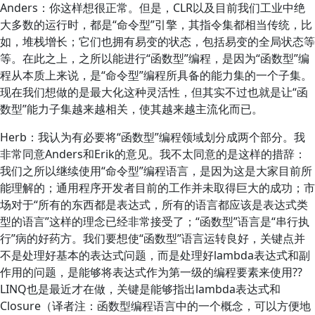
Anders：你这样想很正常。但是，CLR以及目前我们工业中绝
大多数的运行时，都是“命令型”引擎，其指令集都相当传统，比
如，堆栈增长；它们也拥有易变的状态，包括易变的全局状态等
等。在此之上，之所以能进行“函数型”编程，是因为“函数型”编
程从本质上来说，是“命令型”编程所具备的能力集的一个子集。
现在我们想做的是最大化这种灵活性，但其实不过也就是让“函
数型”能力子集越来越相关，使其越来越主流化而已。
Herb：我认为有必要将“函数型”编程领域划分成两个部分。我
非常同意Anders和Erik的意见。我不太同意的是这样的措辞：
我们之所以继续使用“命令型”编程语言，是因为这是大家目前所
能理解的；通用程序开发者目前的工作并未取得巨大的成功；市
场对于“所有的东西都是表达式，所有的语言都应该是表达式类
型的语言”这样的理念已经非常接受了；“函数型”语言是“串行执
行”病的好药方。我们要想使“函数型”语言运转良好，关键点并
不是处理好基本的表达式问题，而是处理好lambda表达式和副
作用的问题，是能够将表达式作为第一级的编程要素来使用??
LINQ也是最近才在做，关键是能够指出lambda表达式和
Closure（译者注：函数型编程语言中的一个概念，可以方便地