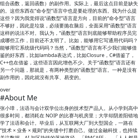
组合函数，返回函数）的副作用。实际上，最后这点目前是缺失
的。这些东西在“命令型”语言中也是要处理的东西。我为什么提
这些？因为我觉得说“函数型”语言是方向，目前的“命令型”语言
不够好，因此是垃圾，必须要抛在脑后，全面采用“函数型”语言
这样的说法不对。我认为，“函数型”语言到底能够帮助程序员完
成哪些工作，目前还不太明了。比如，能够用它写通用代码吗？
能够用它系统级代码吗？当然，“函数型”语言有不少我们能够借
鉴的好东西，比如lambda表达式，比如Closure，C#借鉴了，
C++也在借鉴，这些语言因此增色不少。关于“函数型”语言还有
另一个问题，那就是，有两种类型的“函数型”语言。一种是没有
副作用的，因此就没有共享、易变的。
over
#About Me
张小璋，法语与会计双学位出身的技术型产品人。从小学到高中
很多时间，都消耗在 NOIP 的比赛与机房里；大学却阴差阳错地
学了法语和会计。毕业后，从互联网大厂到大型国企，一路在
“技术 × 业务 × 规则”的夹缝中打磨自己。做过金融科技，也持续
关注数据、AI 与区块链的落地路径。「PMCAFF」、「人人都是