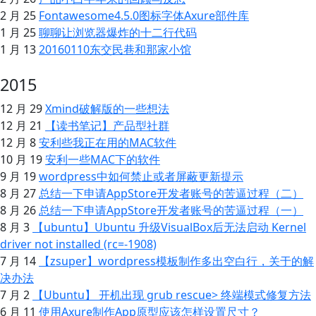
2 月 25
Fontawesome4.5.0图标字体Axure部件库
1 月 25
聊聊让浏览器爆炸的十二行代码
1 月 13
20160110东交民巷和那家小馆
2015
12 月 29
Xmind破解版的一些想法
12 月 21
【读书笔记】产品型社群
12 月 8
安利些我正在用的MAC软件
10 月 19
安利一些MAC下的软件
9 月 19
wordpress中如何禁止或者屏蔽更新提示
8 月 27
总结一下申请AppStore开发者账号的苦逼过程（二）
8 月 26
总结一下申请AppStore开发者账号的苦逼过程（一）
8 月 3
【ubuntu】Ubuntu 升级VisualBox后无法启动 Kernel
driver not installed (rc=-1908)
7 月 14
【zsuper】wordpress模板制作多出空白行，关于 的解
决办法
7 月 2
【Ubuntu】 开机出现 grub rescue> 终端模式修复方法
6 月 11
使用Axure制作App原型应该怎样设置尺寸？