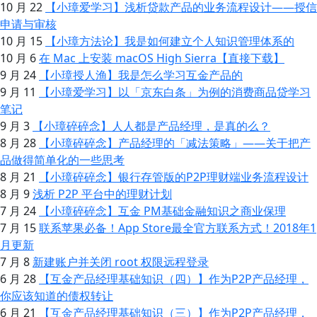
10 月 22
【小璋爱学习】浅析贷款产品的业务流程设计——授信
申请与审核
10 月 15
【小璋方法论】我是如何建立个人知识管理体系的
10 月 6
在 Mac 上安装 macOS High Sierra【直接下载】
9 月 24
【小璋授人渔】我是怎么学习互金产品的
9 月 11
【小璋爱学习】以「京东白条」为例的消费商品贷学习
笔记
9 月 3
【小璋碎碎念】人人都是产品经理，是真的么？
8 月 28
【小璋碎碎念】产品经理的「减法策略」——关于把产
品做得简单化的一些思考
8 月 21
【小璋碎碎念】银行存管版的P2P理财端业务流程设计
8 月 9
浅析 P2P 平台中的理财计划
7 月 24
【小璋碎碎念】互金 PM基础金融知识之商业保理
7 月 15
联系苹果必备！App Store最全官方联系方式！2018年1
月更新
7 月 8
新建账户并关闭 root 权限远程登录
6 月 28
【互金产品经理基础知识（四）】作为P2P产品经理，
你应该知道的债权转让
6 月 21
【互金产品经理基础知识（三）】作为P2P产品经理，