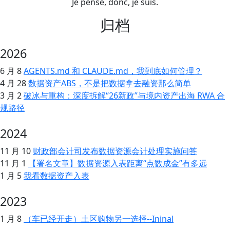
Je pense, donc, je suis.
归档
2026
6 月 8
AGENTS.md 和 CLAUDE.md，我到底如何管理？
4 月 28
数据资产ABS，不是把数据拿去融资那么简单
3 月 2
破冰与重构：深度拆解“26新政”与境内资产出海 RWA 合
规路径
2024
11 月 10
财政部会计司发布数据资源会计处理实施问答
11 月 1
【署名文章】数据资源入表距离“点数成金”有多远
1 月 5
我看数据资产入表
2023
1 月 8
（车已经开走）土区购物另一选择--Ininal