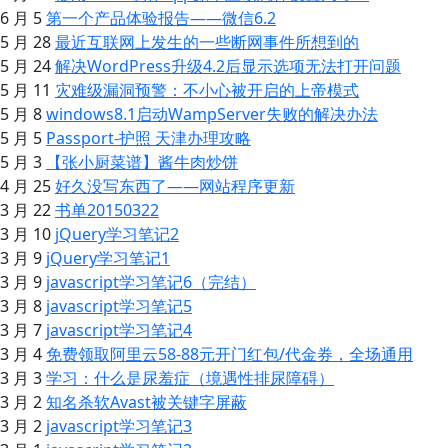
6 月 5
第一个产品体验报告——微信6.2
5 月 28
最近互联网上发生的一些断网事件所想到的
5 月 24
解决WordPress升级4.2后显示选项无法打开问题
5 月 11
灾难级漏洞预警：不小心被开启的上帝模式
5 月 8
windows8.1启动WampServer失败的解决办法
5 月 5
Passport-护照 天津办理攻略
5 月 3
【张小厨菜谱】酱牛肉炒饼
4 月 25
好久没写东西了——网站程序更新
3 月 22
书单20150322
3 月 10
jQuery学习笔记2
3 月 9
jQuery学习笔记1
3 月 9
javascript学习笔记6（完结）
3 月 8
javascript学习笔记5
3 月 7
javascript学习笔记4
3 月 4
免费领取阿里云58-88元开门红包/代金券，全场通用
3 月 3
学习：什么是尿羞症（境遇性排尿障碍）
3 月 2
知名杀软Avast被关键字屏蔽
3 月 2
javascript学习笔记3