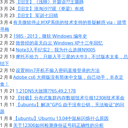
3 月 25
【旧文】《浅映》开篇语??王璐静
3 月 24
【旧文】浪淘沙??观《脊梁》有感
3 月 23
【旧文】 军训七日晴
3 月 4
有关微软停止对XP系统的技术支持的答疑解惑 via：踏雪
寻梅
3 月 2
1985 - 2013，微软 Windows 编年史
2 月 22
致曾经的蓝天白云 Windows XP十三年回忆
2 月 14
Note3入手纪实2：我为什么选择N9005
2 月 13
摩托不给力，只能入手三星的大牛3，不过版本太多，总
结下
2 月 10
设置Win7开机不输入密码直接登录的方法
2 月 8
Adobe cs6 大师版没有简体中文版，自己动手，丰衣足
食！
1 月 21
1.21DNS大故障??65.49.2.178
1 月 12
【转载】分布式集群内存数据技术引领12306技术革命
1 月 11
【ubuntu】解决"GPG 由于没有公钥，无法验证"的问
题
1 月 8
【ubuntu】Ubuntu 13.04中鼠标闪烁什么原因
1 月 8
关于12306如何检测身份证号码正确性的分析