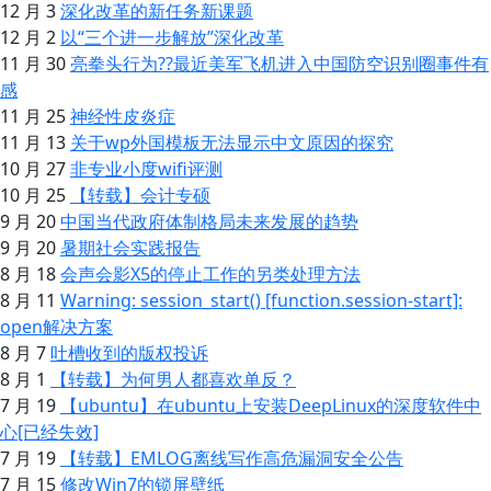
12 月 3
深化改革的新任务新课题
12 月 2
以“三个进一步解放”深化改革
11 月 30
亮拳头行为??最近美军飞机进入中国防空识别圈事件有
感
11 月 25
神经性皮炎症
11 月 13
关于wp外国模板无法显示中文原因的探究
10 月 27
非专业小度wifi评测
10 月 25
【转载】会计专硕
9 月 20
中国当代政府体制格局未来发展的趋势
9 月 20
暑期社会实践报告
8 月 18
会声会影X5的停止工作的另类处理方法
8 月 11
Warning: session_start() [function.session-start]:
open解决方案
8 月 7
吐槽收到的版权投诉
8 月 1
【转载】为何男人都喜欢单反？
7 月 19
【ubuntu】在ubuntu上安装DeepLinux的深度软件中
心[已经失效]
7 月 19
【转载】EMLOG离线写作高危漏洞安全公告
7 月 15
修改Win7的锁屏壁纸