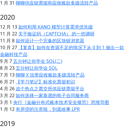
1 月 31
聊聊供应链票据和应收账款多级流转产品
2020
12 月 13
如何利用 KANO 模型计算需求优先级
11 月 22
关于验证码（CAPTCHA） 的一些调研
11 月 8
如何设计一个完备的区块链浏览器
10 月 27
【复盘】如何在资源不足的情况下从 0 到 1 做出一款
金融科技产品
9 月 7
五分钟让你学会 SQL(二)
8 月 23
五分钟让你学会 SQL
7 月 13
聊聊 X 信类应收账款多级流转产品
6 月 21
【学习笔记】标准化票据初识
4 月 26
追个热点之票交所供应链票据平台
3 月 22
如何选择一家靠谱的电子合同服务商
3 月 1
央行《金融分布式账本技术安全规范》思维导图
1 月 12
有房贷的注意啦，到底啥事 LPR
2019