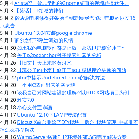
5 月 4
Arista??一款非常酷的Gnome桌面的视频转换软件。
5 月 3
【笑话】IT领域的神们
5 月 2
俗话说电脑修得好备胎当到老!给经常修理电脑的朋友16
点忠告
5 月 1
Ubuntu 13.04安装google chrome
5 月 1
萧乡之行??呼兰河边的风情
4 月 30
如果我的电脑软件都是正版，那我也是糕富帅了~
4 月 28
关于p2psearcher种子搜索神器的分析
4 月 26
【旧文】天上来的黄河水
4 月 22
【璋公子的小窝】修正了soul模板评论头像的问题
4 月 22
php中提示Undefined index的解决方法
4 月 20
一个用CSS画出来的灰太狼
4 月 20
谈我自己对网站建设的理解??以HDCX网站项目为例
4 月 20
雅安7.0
4 月 18
小心支付宝诈骗
4 月 17
Ubuntu 12.10下LAMP安装配置
4 月 16
Discuz X前台删除了DIY模块，后台"模块管理"中却删不
掉怎么办？解决
4 月 16
WampServer搭建PHP环境外部访问完美解决方案