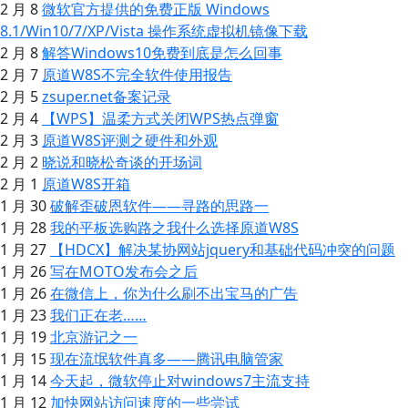
2 月 8
微软官方提供的免费正版 Windows
8.1/Win10/7/XP/Vista 操作系统虚拟机镜像下载
2 月 8
解答Windows10免费到底是怎么回事
2 月 7
原道W8S不完全软件使用报告
2 月 5
zsuper.net备案记录
2 月 4
【WPS】温柔方式关闭WPS热点弹窗
2 月 3
原道W8S评测之硬件和外观
2 月 2
晓说和晓松奇谈的开场词
2 月 1
原道W8S开箱
1 月 30
破解歪破恩软件——寻路的思路一
1 月 28
我的平板选购路之我什么选择原道W8S
1 月 27
【HDCX】解决某协网站jquery和基础代码冲突的问题
1 月 26
写在MOTO发布会之后
1 月 26
在微信上，你为什么刷不出宝马的广告
1 月 23
我们正在老……
1 月 19
北京游记之一
1 月 15
现在流氓软件真多——腾讯电脑管家
1 月 14
今天起，微软停止对windows7主流支持
1 月 12
加快网站访问速度的一些尝试