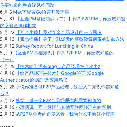
你要知道的融资端风控问题
6 月 5
Mac下配置Go语言开发环境
5 月 31
【互金PM基础知识（二）】作为P2P PM，你应该知道
的之资金操作相关
5 月 22
【互金小璋】我对互金产品设计的一点思考
5 月 13
【紧急插播】关于全球爆发的新型勒索病毒的防御方法
5 月 12
Survey Report for Lunching in China
5 月 9
【互金PM基础知识】作为P2P PM，你应该知道的
（一）
4 月 25
【技术向】没有blog，产品经理怎么吹牛X
4 月 10
【给产品经理讲技术】Google验证 (Google
Authenticator)的原理及应用场景
3 月 28
听说你准备做P2P产品经理，这些入门知识你都知道
么？
3 月 12
总结：做一个P2P产品经理你所需要知道的
2 月 19
小璋瞎说：互金经理与其他互联网经理有啥区别
2 月 13
从P2P从业者的角度来看，我为什么不看好小程序