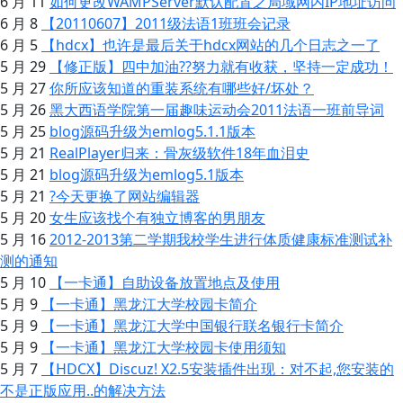
6 月 11
如何更改WAMPServer默认配置之局域网内IP地址访问
6 月 8
【20110607】2011级法语1班班会记录
6 月 5
【hdcx】也许是最后关于hdcx网站的几个日志之一了
5 月 29
【修正版】四中加油??努力就有收获，坚持一定成功！
5 月 27
你所应该知道的重装系统有哪些好/坏处？
5 月 26
黑大西语学院第一届趣味运动会2011法语一班前导词
5 月 25
blog源码升级为emlog5.1.1版本
5 月 21
RealPlayer归来：骨灰级软件18年血泪史
5 月 21
blog源码升级为emlog5.1版本
5 月 21
?今天更换了网站编辑器
5 月 20
女生应该找个有独立博客的男朋友
5 月 16
2012-2013第二学期我校学生进行体质健康标准测试补
测的通知
5 月 10
【一卡通】自助设备放置地点及使用
5 月 9
【一卡通】黑龙江大学校园卡简介
5 月 9
【一卡通】黑龙江大学中国银行联名银行卡简介
5 月 9
【一卡通】黑龙江大学校园卡使用须知
5 月 7
【HDCX】Discuz! X2.5安装插件出现：对不起,您安装的
不是正版应用..的解决方法