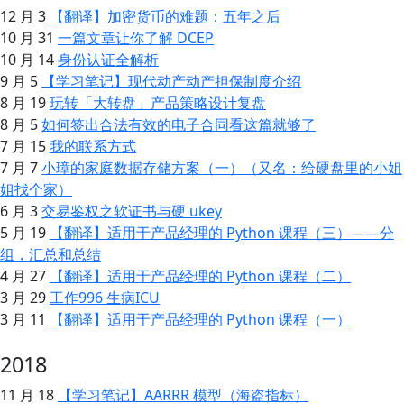
12 月 3
【翻译】加密货币的难题：五年之后
10 月 31
一篇文章让你了解 DCEP
10 月 14
身份认证全解析
9 月 5
【学习笔记】现代动产动产担保制度介绍
8 月 19
玩转「大转盘」产品策略设计复盘
8 月 5
如何签出合法有效的电子合同看这篇就够了
7 月 15
我的联系方式
7 月 7
小璋的家庭数据存储方案（一）（又名：给硬盘里的小姐
姐找个家）
6 月 3
交易鉴权之软证书与硬 ukey
5 月 19
【翻译】适用于产品经理的 Python 课程（三）——分
组，汇总和总结
4 月 27
【翻译】适用于产品经理的 Python 课程（二）
3 月 29
工作996 生病ICU
3 月 11
【翻译】适用于产品经理的 Python 课程（一）
2018
11 月 18
【学习笔记】AARRR 模型（海盗指标）