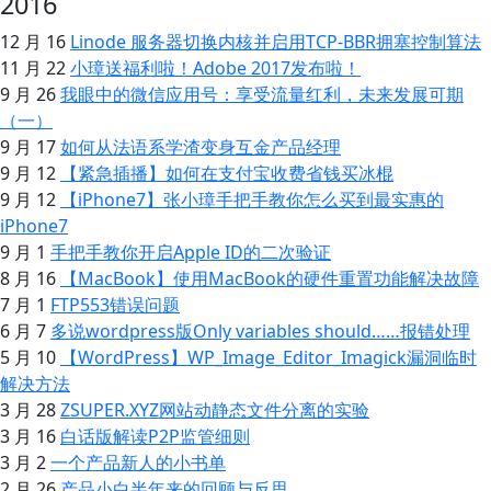
2016
12 月 16
Linode 服务器切换内核并启用TCP-BBR拥塞控制算法
11 月 22
小璋送福利啦！Adobe 2017发布啦！
9 月 26
我眼中的微信应用号：享受流量红利，未来发展可期
（一）
9 月 17
如何从法语系学渣变身互金产品经理
9 月 12
【紧急插播】如何在支付宝收费省钱买冰棍
9 月 12
【iPhone7】张小璋手把手教你怎么买到最实惠的
iPhone7
9 月 1
手把手教你开启Apple ID的二次验证
8 月 16
【MacBook】使用MacBook的硬件重置功能解决故障
7 月 1
FTP553错误问题
6 月 7
多说wordpress版Only variables should……报错处理
5 月 10
【WordPress】WP_Image_Editor_Imagick漏洞临时
解决方法
3 月 28
ZSUPER.XYZ网站动静态文件分离的实验
3 月 16
白话版解读P2P监管细则
3 月 2
一个产品新人的小书单
2 月 26
产品小白半年来的回顾与反思