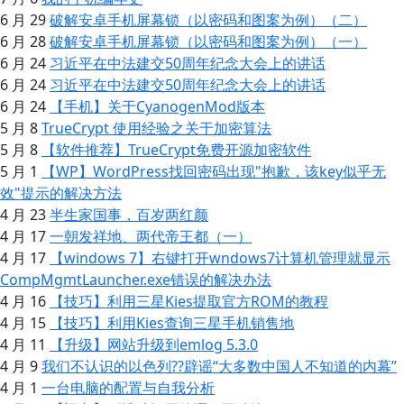
6 月 29
破解安卓手机屏幕锁（以密码和图案为例）（二）
6 月 28
破解安卓手机屏幕锁（以密码和图案为例）（一）
6 月 24
习近平在中法建交50周年纪念大会上的讲话
6 月 24
习近平在中法建交50周年纪念大会上的讲话
6 月 24
【手机】关于CyanogenMod版本
5 月 8
TrueCrypt 使用经验之关于加密算法
5 月 8
【软件推荐】TrueCrypt免费开源加密软件
5 月 1
【WP】WordPress找回密码出现"抱歉，该key似乎无
效"提示的解决方法
4 月 23
半生家国事，百岁两红颜
4 月 17
一朝发祥地、两代帝王都（一）
4 月 17
【windows 7】右键打开wndows7计算机管理就显示
CompMgmtLauncher.exe错误的解决办法
4 月 16
【技巧】利用三星Kies提取官方ROM的教程
4 月 15
【技巧】利用Kies查询三星手机销售地
4 月 11
【升级】网站升级到emlog 5.3.0
4 月 9
我们不认识的以色列??辟谣“大多数中国人不知道的内幕”
4 月 1
一台电脑的配置与自我分析