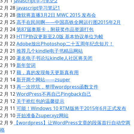
3 月 1
javascript学习笔记2
2 月 28
javascript学习笔记1
2 月 28
微软将直播3月2日 MWC 2015 发布会
2 月 25
高手在民间啊——中国高铁全网运行图2015年2月
2 月 24
第87届奥斯卡，附获奖作品资源打包
2 月 23
HTTP协议更新至2.0版 基本协议单位为帧
2 月 22
Adobe放出Photoshop二十五周年纪念短片！
2 月 21
推荐几个kindle电子书精品网站
2 月 20
著名电子书论坛kindle人社区将关闭
2 月 19
新年贺词
2 月 17
额，真的发现每天更新真有用
2 月 14
新开两个网站——zsuper
2 月 13
再一次挖坑，整理wordpress函数文件
2 月 12
WordPress不再自己Pingback自己
2 月 12
关于抢红包的温馨提示
2 月 11
可能！Windows 10 RTM版将于2015年6月正式发布
2 月 10
开始准备Zsuper.xyz网站
2 月 9
【wordpress】让WordPress文章的段落首行自动空两
格