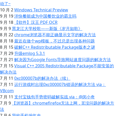
动了~
10 月 2
Windows Technical Preview
9 月 19
洋快餐能成为中国餐饮业的霸主吗
9 月 18
【软件】汉王 PDF OCR
9 月 9
黑龙江大学校歌——新版《岁月如歌》
8 月 22
chrome浏览器不能正确显示文字的解决方法
8 月 18
最近在做个wp模板，不过总是出现各种问题
8 月 15
破解C++ Redistributable Package版本之谜
7 月 29
升级emlog 5.3.1
7 月 21
解决因为Google Fonts导致网站速度问题的解决方法
7 月 15
Visual C++ 2005 Redistributable Package不能安装的
解决办法
7 月 11
0xc000007b的解决办法（续）
7 月 11
运行游戏时出现0xc000007b错误的解决方法 via：
VBcom
7 月 11
支付宝钱包手势密码破解实战 via：@闵小奇
7 月 9
【浏览器】chromefirefox无法上网，IE没问题的解决方
法
7 月 6
我的手机编年史