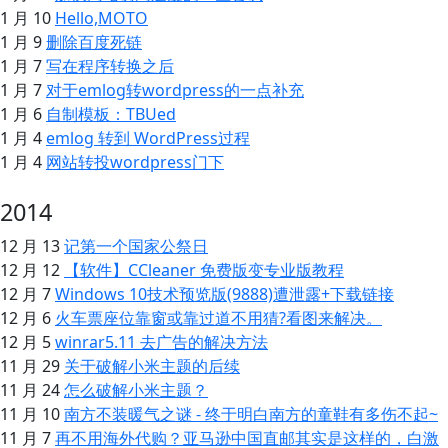
1 月 10
Hello,MOTO
1 月 9
删除百度死链
1 月 7
写在程序转换之后
1 月 7
对于emlog转wordpress的一点补充
1 月 6
自制模板：TBUed
1 月 4
emlog 转到 WordPress过程
1 月 4
网站转投wordpress门下
2014
12 月 13
记第一个国家公祭日
12 月 12
【软件】CCleaner 免费版变专业版教程
12 月 7
Windows 10技术预览版(9888)遭泄露+下载链接
12 月 6
火车票座位靠窗或靠过道不用猜?看图来解决。
12 月 5
winrar5.11 去广告的解决方法
11 月 29
关于破解小米主题的后续
11 月 24
怎么破解小米主题？
11 月 10
南方不装暖气之谜 - 终于明白南方的童鞋有多伤不起~
11 月 7
再不用海外代购？亚马逊中国直邮其实是这样的，白激