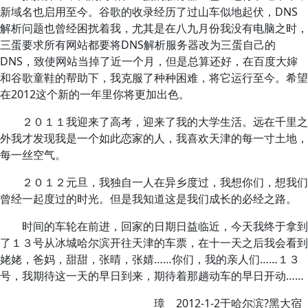
新域名也启用至今。谷歌的收录经历了过山车似地起伏，DNS
解析问题也曾经困扰着我，尤其是在八九月份我没有电脑之时，
三蛋要求所有网站都要将DNS解析服务器改为三蛋自己的
DNS，致使网站当掉了近一个月，但是总算还好，在百度大婶
和谷歌童鞋的帮助下，我克服了种种困难，将它运行至今。希望
在2012这个新的一年里你将更加出色。
２０１１我迎来了高考，迎来了我的大学生活。远在千里之
外我才发现我是一个如此恋家的人，我喜欢天津的每一寸土地，
每一丝空气。
２０１２元旦，我独自一人在异乡度过，我想你们，想我们
曾经一起度过的时光。但是我知道这是我们成长的必经之路。
时间的车轮在前进，回家的日期日益临近，今天我终于拿到
了１３号从冰城哈尔滨开往天津的车票，在十一天之后我会看到
姥姥，爸妈，甜甜，张晴，张婧……你们，我的亲人们……１３
号，我期待这一天的早日到来，期待着那趟动车的早日开动……
璋 2012-1-2于哈尔滨?黑大宿