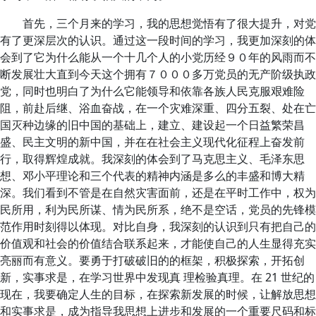
首先，三个月来的学习，我的思想觉悟有了很大提升，对党
有了更深层次的认识。通过这一段时间的学习，我更加深刻的体
会到了它为什么能从一个十几个人的小党历经９０年的风雨而不
断发展壮大直到今天这个拥有７０００多万党员的无产阶级执政
党，同时也明白了为什么它能领导和依靠各族人民克服艰难险
阻，前赴后继、浴血奋战，在一个灾难深重、四分五裂、处在亡
国灭种边缘的旧中国的基础上，建立、建设起一个日益繁荣昌
盛、民主文明的新中国，并在在社会主义现代化征程上奋发前
行，取得辉煌成就。我深刻的体会到了马克思主义、毛泽东思
想、邓小平理论和三个代表的精神内涵是多么的丰盛和博大精
深。我们看到不管是在自然灾害面前，还是在平时工作中，权为
民所用，利为民所谋、情为民所系，绝不是空话，党员的先锋模
范作用时刻得以体现。对比自身，我深刻的认识到只有把自己的
价值观和社会的价值结合联系起来，才能使自己的人生显得充实
亮丽而有意义。要勇于打破破旧的的框架，积极探索，开拓创
新，实事求是，在学习世界中发现真 理检验真理。在 21 世纪的
现在，我要确定人生的目标，在探索新发展的时候，让解放思想
和实事求是，成为指导我思想上进步和发展的一个重要尺码和标