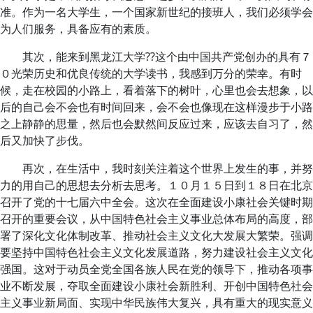
准。作为一名大学生，一个国家新世纪的接班人，我们必须学会
为人们服务，具备应有的素质。
其次，能来到黑龙江大学??这个由中国共产党创办的具有７
０光荣历史和优良传统的大学读书，我感到万分的荣幸。有时
候，走在校园的小路上，看着落下的树叶，心里也会去想象，以
后的自己会不会也有时间回来，会不会也像现在这样漫步于小路
之上静静的思量，然后也会默然间反应过来，应该去自习了，然
后又加快了步伐。
再次，在生活中，我时刻关注着这个世界上发生的事，并努
力的用自己的思想去分析去思考。１０月１５日到１８日在北京
召开了党的十七届六中全会。这次在全面建设小康社会关键时期
召开的重要会议，从中国特色社会主义事业总体布局的高度，部
署了深化文化体制改革、推动社会主义文化大发展大繁荣。强调
要坚持中国特色社会主义文化发展道路，努力建设社会主义文化
强国。这对于动员全党全国各族人民在党的领导下，推动各项事
业不断发展，夺取全面建设小康社会新胜利、开创中国特色社会
主义事业新局面、实现中华民族伟大复兴，具有重大的现实意义