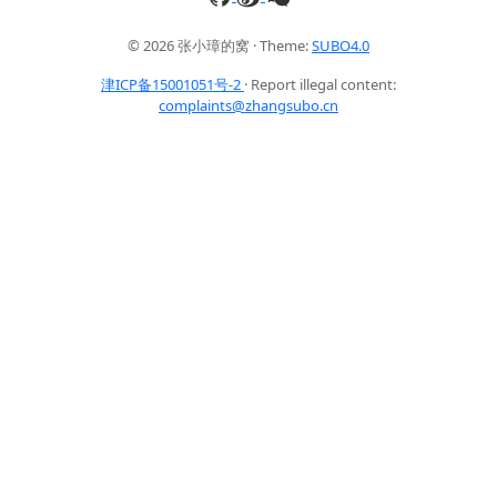
© 2026 张小璋的窝 · Theme:
SUBO4.0
津ICP备15001051号-2
· Report illegal content:
complaints@zhangsubo.cn