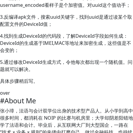
username_encoded看样子是个加密值。对uuid这个值动手；
3.反编译apk文件，搜索uuid关键字，找到uuid是通过读某个取
配置文件的DeviceId值；
4.找到生成DeviceId的代码段，了解DeviceId字段如何生成：
DeviceId的生成基于IMEI,MAC等地址来加密生成，这些值是不
会变的；
5.通过修改DeviceId生成方式，令他每次都出现一个随机值。问
题就可以解决。
具体步骤稍后写。
over
#About Me
张小璋，法语与会计双学位出身的技术型产品人。从小学到高中
很多时间，都消耗在 NOIP 的比赛与机房里；大学却阴差阳错地
学了法语和会计。毕业后，从互联网大厂到大型国企，一路在
“技术 × 业务 × 规则”的夹缝中打磨自己。做过金融科技，也持续