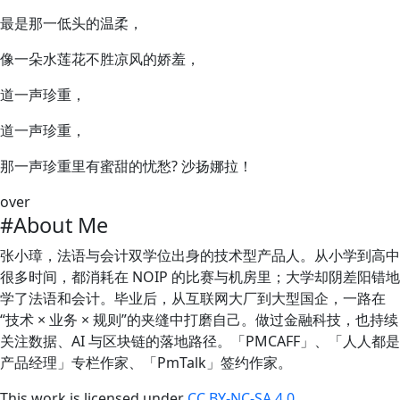
最是那一低头的温柔，
像一朵水莲花不胜凉风的娇羞，
道一声珍重，
道一声珍重，
那一声珍重里有蜜甜的忧愁? 沙扬娜拉！
over
#About Me
张小璋，法语与会计双学位出身的技术型产品人。从小学到高中
很多时间，都消耗在 NOIP 的比赛与机房里；大学却阴差阳错地
学了法语和会计。毕业后，从互联网大厂到大型国企，一路在
“技术 × 业务 × 规则”的夹缝中打磨自己。做过金融科技，也持续
关注数据、AI 与区块链的落地路径。「PMCAFF」、「人人都是
产品经理」专栏作家、「PmTalk」签约作家。
This work is licensed under
CC BY-NC-SA 4.0