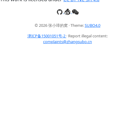
© 2026 张小璋的窝 · Theme:
SUBO4.0
津ICP备15001051号-2
· Report illegal content:
complaints@zhangsubo.cn