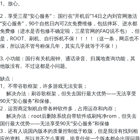
1。放心。
2．享受三星“安心服务”： 国行在“开机后”14日之内到官网激活
“安心服务”，90个自然日内可2次免费维修，包括摔坏、进水都
免费修（进水是否包修不确定啦，三星官网的FAQ说不包），但
是，ROOT、刷机、自行拆机不保！！！！（这一条，网店也不
保，所以说不管号称保几年，其实几乎就等于不保！）
3. 小功能：国行有关机闹钟、通话录音、归属地查询功能，其
他版没有。不过这都是小问题。
缺点：
1。不带谷歌框架，许多游戏无法安装；
解决办法：刷谷歌框架，但失去国行最大优势――无法享受
90天“安心服务”和保修。
2．运营商定制机自带各种软件多，占用运存和内存；
解决办法：root后删除系统自带软件或刷纯净rom，但失去
国行最大优势――无法享受90天“安心服务”和保修
3．还有人说国内版本的质量控制低于欧版，但是我没有找到相
应的资料，所以并不怎么重视，毕竟任何一个版本都会出现问题