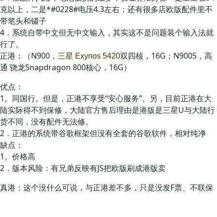
克以上，二是*#0228#电压4.3左右；还有很多店欧版配件里不
带笔头和镊子
4．系统自带中文但无中文输入，其实这不是问题装个输入法就
行了。
正港：（N900，
双四核，16G；N9005，高
三星 Exynos 5420
通 骁龙Snapdragon 800核心，16G）
优点：
1。同国行。但是，正港不享受“安心服务”。另，目前正港在大
陆实际得不到保修，大陆官方售后理由是港版是三星U与大陆行
货不同，没有配件无法修。
2．正港的系统带谷歌框架但没有全套的谷歌软件，相对纯净
缺点：
1。价格高
2．版本风险：有兄弟反映有JS把欧版刷成港版卖
真港：这个没什么可说，与正港差不多，只是没发F票、不联保