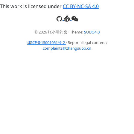
This work is licensed under
CC BY-NC-SA 4.0
© 2026 张小璋的窝 · Theme:
SUBO4.0
津ICP备15001051号-2
· Report illegal content:
complaints@zhangsubo.cn