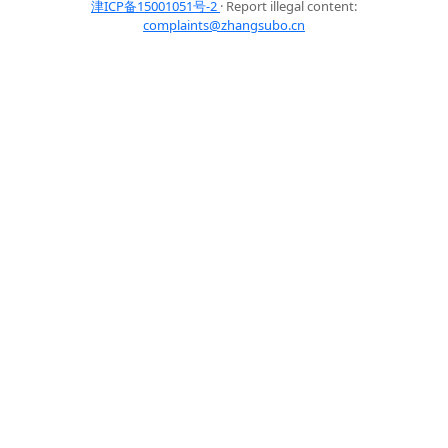
津ICP备15001051号-2
· Report illegal content:
complaints@zhangsubo.cn