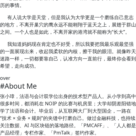
历的事情。
有人说大学是天堂，但是我认为大学更是一个磨练自己意志
的地方，不离开巢穴的鹰永远不能翱翔于蓝天之上，展翅于群山
之间。一个人也是如此，不离开家的港湾就不能称为“长大”。
我知道妈妈现在肯定也不好受，所以我要把我最乐观最坚强
的一面展现出来，收起我柔软的内核，擦干我的眼泪。就像昨天
迷路一样，一切都要靠自己，认准方向一直前行，最终你会看到
希望，走向成功。
over
#About Me
张小璋，法语与会计双学位出身的技术型产品人。从小学到高中
很多时间，都消耗在 NOIP 的比赛与机房里；大学却阴差阳错地
学了法语和会计。毕业后，从互联网大厂到大型国企，一路在
“技术 × 业务 × 规则”的夹缝中打磨自己。做过金融科技，也持续
关注数据、AI 与区块链的落地路径。「PMCAFF」、「人人都是
产品经理」专栏作家、「PmTalk」签约作家。