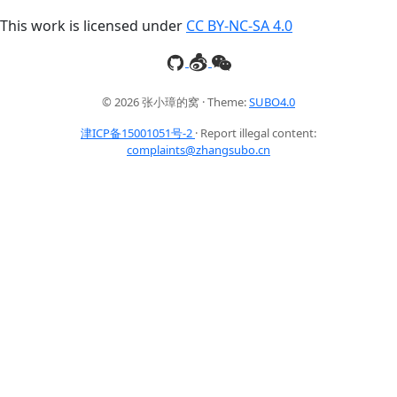
This work is licensed under
CC BY-NC-SA 4.0
© 2026 张小璋的窝 · Theme:
SUBO4.0
津ICP备15001051号-2
· Report illegal content:
complaints@zhangsubo.cn