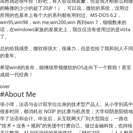
虽然我还很年轻（好吧，有人会说我装嫩，但是我才刚那么稍微
的略微的少少的超了20岁！），可以说，微软的系统，没用过
所用的也基本上每个大的系列都有用到过。MS-DOS 6.2，
win95,win98，win me,win200,win 再到win 7，细细数来的
话，在windows家族的发展史上，我仅仅没有使用过的是vista
了。
总的给我感受，微软很强大，很暴力，但是也给了我和别人不同
的童年。
希望win8的发布，能继续带领微软的OS走向下一个辉煌！甚至
成就一代经典！
over
#About Me
张小璋，法语与会计双学位出身的技术型产品人。从小学到高中
很多时间，都消耗在 NOIP 的比赛与机房里；大学却阴差阳错地
学了法语和会计。毕业后，从互联网大厂到大型国企，一路在
“技术 × 业务 × 规则”的夹缝中打磨自己。做过金融科技，也持续
关注数据、AI 与区块链的落地路径。「PMCAFF」、「人人都是