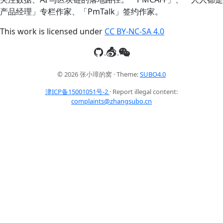
产品经理」专栏作家、「PmTalk」签约作家。
This work is licensed under
CC BY-NC-SA 4.0
© 2026 张小璋的窝 · Theme:
SUBO4.0
津ICP备15001051号-2
· Report illegal content:
complaints@zhangsubo.cn