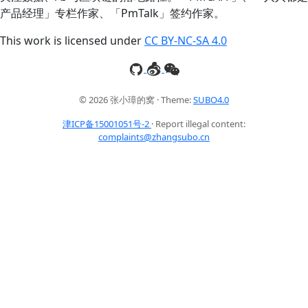
产品经理」专栏作家、「PmTalk」签约作家。
This work is licensed under
CC BY-NC-SA 4.0
© 2026 张小璋的窝 · Theme:
SUBO4.0
津ICP备15001051号-2
· Report illegal content:
complaints@zhangsubo.cn