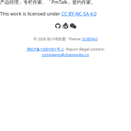
产品经理」专栏作家、「PmTalk」签约作家。
This work is licensed under
CC BY-NC-SA 4.0
© 2026 张小璋的窝 · Theme:
SUBO4.0
津ICP备15001051号-2
· Report illegal content:
complaints@zhangsubo.cn