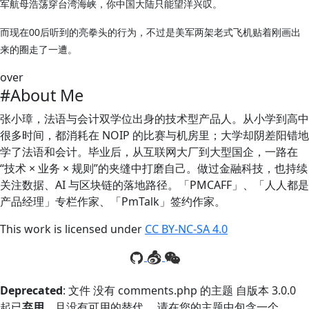
军航母浩荡穿台湾海峡，你中国大陆只能望洋兴叹。
而现在00后听到的亮拳头的行为，不过是美军两架老式飞机贴着刚画出
来的圈走了一遭。
over
#About Me
张小璋，法语与会计双学位出身的技术型产品人。从小学到高中
很多时间，都消耗在 NOIP 的比赛与机房里；大学却阴差阳错地
学了法语和会计。毕业后，从互联网大厂到大型国企，一路在
“技术 × 业务 × 规则”的夹缝中打磨自己。做过金融科技，也持续
关注数据、AI 与区块链的落地路径。「PMCAFF」、「人人都是
产品经理」专栏作家、「PmTalk」签约作家。
This work is licensed under
CC BY-NC-SA 4.0
Deprecated
: 文件 没有 comments.php 的主题 自版本 3.0.0
起已
弃用
，且没有可用的替代。 请在您的主题中包含一个