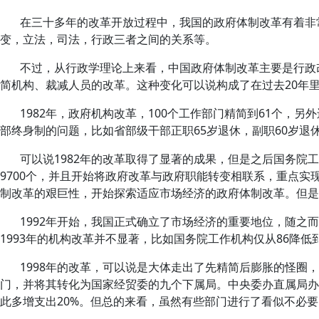
在三十多年的改革开放过程中，我国的政府体制改革有着非
变，立法，司法，行政三者之间的关系等。
不过，从行政学理论上来看，中国政府体制改革主要是行政
简机构、裁减人员的改革。这种变化可以说构成了在过去
20
年
1982
年，政府机构改革，
100
个工作部门精简到
61
个，另外
部终身制的问题，比如省部级干部正职65岁退休，副职60岁
可以说1982年的改革取得了显著的成果，但是之后国务院工
9700个，并且开始将政府改革与政府职能转变相联系，重点
制改革的艰巨性，开始探索适应市场经济的政府体制改革。但是
1992年开始，我国正式确立了市场经济的重要地位，随
1993年的机构改革并不显著，比如国务院工作机构仅从86降低到
1998年的改革，可以说是大体走出了先精简后膨胀的怪
门，并将其转化为国家经贸委的九个下属局。中央委办直属局办公人
此多增支出20%。但总的来看，虽然有些部门进行了看似不必