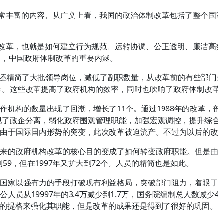
常丰富的内容。从广义上看，我国的政治体制改革包括了整个国
改革，也就是如何建立行为规范、运转协调、公正透明、廉洁高
里，中国政府体制改革的重要内涵。
还精简了大批领导岗位，减低了副职数量，从改革前的有些部门
退休。这些改革提高了政府机构的效率，同时也吹响了政府体制改
作机构的数量出现了回潮，增长了11个。通过1988年的改革，
实现了政企分离，弱化政府围观管理职能，加强宏观调控，提升综
由于国际国内形势的突变，此次改革被迫流产。不过为以后的改
之而来的政府机构改革的核心目的变成了如何转变政府职能。但是
59，但在1997年又扩大到72个。人员的精简也是如此。
圈，国家以强有力的手段打破现有利益格局，突破部门阻力，着眼
员从19997年的3.4万减少到1.7万，国务院编制总人数减少
要的提格来强化其职能，但是改革的成果还是得到了很好的巩固。