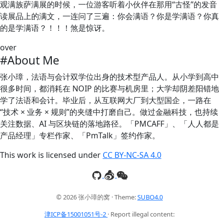
观满族萨满展的时候，一位游客听着小伙伴在那用“古怪”的发音
读展品上的满文，一连问了三遍：你会满语？你是学满语？你真
的是学满语？！！！煞是惊讶。
over
#About Me
张小璋，法语与会计双学位出身的技术型产品人。从小学到高中
很多时间，都消耗在 NOIP 的比赛与机房里；大学却阴差阳错地
学了法语和会计。毕业后，从互联网大厂到大型国企，一路在
“技术 × 业务 × 规则”的夹缝中打磨自己。做过金融科技，也持续
关注数据、AI 与区块链的落地路径。「PMCAFF」、「人人都是
产品经理」专栏作家、「PmTalk」签约作家。
This work is licensed under
CC BY-NC-SA 4.0
© 2026 张小璋的窝 · Theme:
SUBO4.0
津ICP备15001051号-2
· Report illegal content: