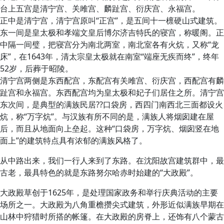
台上五宫是清宁宫、关雎宫、麟趾宫、衍庆宫、永福宫。
正中是清宁宫，清宁宫原叫“正宫”，是五间十一檩硬山式建筑。
东一间是皇太极和孝端文皇后博尔济吉特氏的寝宫，称暖阁。正
中隔一间璧，把寝宫分为南北两室，南北室各有火炕，又称“龙
床”，在1643年，清太宗皇太极就在南室“端座无疾而终”，终年
52岁，后葬于昭陵。
清宁宫两侧是东西配宫，东配宫有关雎宫、衍庆宫，西配宫有麟
趾宫和永福宫。东西配宫均为皇太极和妃子们居住之所。
清宁宫
东次间，是典型的满族民居??口袋房，西四门南西北三面都设火
炕，称“万字炕”。与汉族有所不同的是，满族人将烟囱建在屋
后，而且从地面向上垒起。这种“口袋房，万字炕、烟囱竖在地
面上”的建筑特点具有浓郁的满族风格了。
从中路出来，我们一行人来到了东路。在沈阳故宫建筑群中，最
古老，最具特色的就是东路努尔哈赤时始建的“大政殿”。
大政殿草创于1625年，是处理国家政务和举行庆典活动的主要
场所之一。大政殿为八角重檐攒尖式建筑，外形近似满族早期在
山林中狩猎时所搭的帐篷。在大政殿的房脊上，还饰有八个蒙古