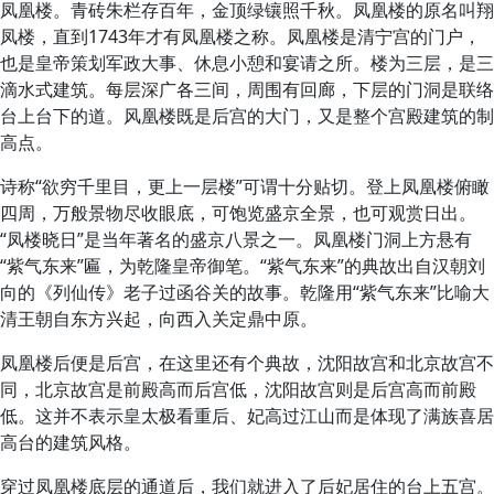
凤凰楼。青砖朱栏存百年，金顶绿镶照千秋。凤凰楼的原名叫翔
凤楼，直到1743年才有凤凰楼之称。凤凰楼是清宁宫的门户，
也是皇帝策划军政大事、休息小憩和宴请之所。楼为三层，是三
滴水式建筑。每层深广各三间，周围有回廊，下层的门洞是联络
台上台下的道。风凰楼既是后宫的大门，又是整个宫殿建筑的制
高点。
诗称“欲穷千里目，更上一层楼”可谓十分贴切。登上凤凰楼俯瞰
四周，万般景物尽收眼底，可饱览盛京全景，也可观赏日出。
“凤楼晓日”是当年著名的盛京八景之一。凤凰楼门洞上方悬有
“紫气东来”匾，为乾隆皇帝御笔。“紫气东来”的典故出自汉朝刘
向的《列仙传》老子过函谷关的故事。乾隆用“紫气东来”比喻大
清王朝自东方兴起，向西入关定鼎中原。
凤凰楼后便是后宫，在这里还有个典故，沈阳故宫和北京故宫不
同，北京故宫是前殿高而后宫低，沈阳故宫则是后宫高而前殿
低。这并不表示皇太极看重后、妃高过江山而是体现了满族喜居
高台的建筑风格。
穿过凤凰楼底层的通道后，我们就进入了后妃居住的台上五宫。