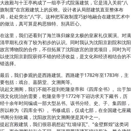
大政殿与十王亭构成了一组亭子式院落建筑，它是清入关前“八
旗制度”在宫殿建筑上的反映。设计者从局部建筑直至整体布
局，处处突出“八”字。这种把军政制度巧妙地融合在建筑艺术中
的做法，真可算是构思独特、别具匠心。
在这里，我们还看到了海兰珠归嫁皇太极的皇家礼仪展演。对满
清早期礼仪有了较为初步的认识。同时我认为沈阳京剧院和沈阳
故宫博物院的合作，不但拓展了沈阳故宫的游览项目，同时为可
以使沈阳京剧院获得不错的经济收益，是文化和经济相结合的不
错选择。
最后，我们参观的是西路建筑。西路建于1782年至1783年，主
要包括：戏台、嘉荫堂、文溯阁等。
说起文溯阁，我们不能不提到乾隆皇帝和《四库全书》。出于加
强文化统治的需要，乾隆皇帝于1772年下诏访求天下藏书，历
经十余年时间编成一部大型丛书。该书分经、史、子、集四部，
所以称为《四库全书》。书修成后，仅成七部，在全国建七座藏
书阁分别收藏，沈阳故宫的文溯阁便是其中之一。
提起宫殿建筑，我们很容易想起“红墙绿瓦”、“金壁辉煌”这类词