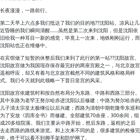
长夜漫漫，一路前行。
第二天早上六点多我们抵达了我们的目的地??沈阳站。凉风让几
近昏睡的我们瞬间清醒……虽然是第二次来到沈阳，但是沈阳依
旧给我一种耳目一新的感觉，毕竟上一次来，地铁刚刚运行，而
沈阳站也正在维修中。
在宾馆做了短暂的休整后我们来到了此行的第一站??沈阳故宫。
沈阳故宫做为我国现存保存最完好的两座宫殿之一，与北京故宫
遥相呼应，却又有着与北京故宫截然不同的建筑风格和格局样
式。我们今天就到此领略一下昔日皇宫的风采。
沈阳故宫依建筑时和按自然布局分为东路、中路和西路三部分。
其中东路为老罕王努尔哈赤进沈阳以后修建；中路为努尔哈赤的
儿子清太宗皇太极继位以后兴建；西路为清朝中期乾隆帝东巡和
为了安放《四库全书》而修建。全部建筑70余座，300余间，组
成20多组院落。我们主要从中路开始，然后东路，返程的之后
去走西路的路线来游览。和上次来不同的是，很多建筑的检修完
毕，终于可以看不到脚手架和防护网了。