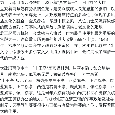
力士，牵引着八条铁链，象征着“八方归一”。正门前的大柱上，
盘旋着两条翘首扬爪的金龙，是受汉族敬天畏龙思想的影响，以
龙代表天子的至尊无上。大政殿建筑特点的多样性，体现了多民
族文化的融合。金龙盘柱，尽显中原之风；八位力士又流露浓郁
的蒙古色彩；而亭帐式的风貌，则是满族古老文化的延续。
君王起居万机轻，金戈铁马八旗兵。作为最早使用和最为重要的
宫殿之一。许多重大历史事件都以大政殿为舞台上演。1643
年，六岁的顺治皇帝在大政殿继承帝位，并于次年在此颁布了出
兵令，命摄政王多尔哀兵入山海关直捣中原，最终完成了满清一
代的一统大业。
大政殿两侧南向，“十王亭”呈燕翅排列。错落有致，如众星拱
月，南宽北狭，似无穷无尽，象征兵多将广，万世绵延。
“十王亭”从北至南，东边是左翼王亭、正黄旗亭、正红旗亭、镶
蓝旗亭、正白旗亭；西边是右翼王亭、镶黄旗亭、镶红旗亭、正
蓝旗亭、镶白旗亭。这是当年八旗首领固山额真和左右统辖八旗
的亲王贝勒办公的地方。“八旗制度”在清王朝的军事政治及社会
制度，民事管理等等很多方面都占有极为重要的地位，发挥着巨
大的作用。