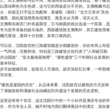
汇。而文溯阁却与众不同，屋顶用黑琉璃瓦镶绿剪边，整个建筑
以黑绿两色为主色调，这与它的用途是分不开的。文溯阁藏书忌
火，依据五行字说立色配饰，装修取《易经》“北方壬癸水”其色
属黑，因此屋顶用黑色琉璃瓦，寓意水从天降，消灭火灾。
文溯阁东南宫门外有嘉荫堂，它与南面的戏台连成一个院落，是
专为皇帝准备的娱乐场所。西路建筑除文溯阁外，其它建筑用卷
棚式屋顶，显得十分别致，富有江南风韵。
可以说，沈阳故宫的三路建筑随是分期建造的，但在布局上却是
一气呵成，完整和谐。特别是三路建筑分别代表了“八和硕贝勒
共治国政”、“皇太极南面独尊”、“康乾盛世”三个时期社会发展的
基本特征。
岁月如烟难回首，徒留后人尽感伤。故宫深处忆往事，一怀愁绪
写诗章。
“建筑是凝固的历史”，从总体来看，沈阳故宫以建筑的方式反映
了满族政权和满族社会由崛起到兴盛这个发展的历史进程。
这里还有有个笑话，这次沈阳行中的一个小伙伴是满语专业的学
生，作为专业人员，她不时地为我们翻译展品中的满文，就在参