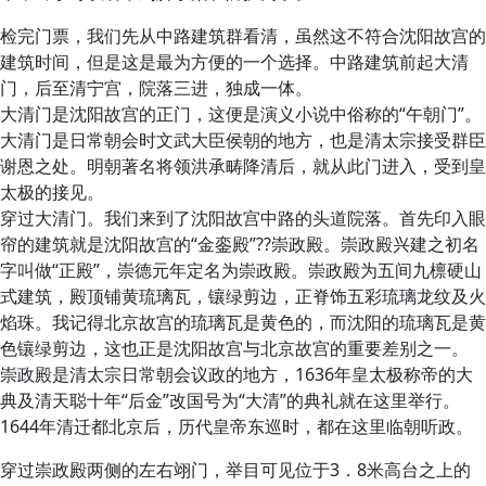
检完门票，我们先从中路建筑群看清，虽然这不符合沈阳故宫的
建筑时间，但是这是最为方便的一个选择。中路建筑前起大清
门，后至清宁宫，院落三进，独成一体。
大清门是沈阳故宫的正门，这便是演义小说中俗称的“午朝门”。
大清门是日常朝会时文武大臣侯朝的地方，也是清太宗接受群臣
谢恩之处。明朝著名将领洪承畴降清后，就从此门进入，受到皇
太极的接见。
穿过大清门。我们来到了沈阳故宫中路的头道院落。首先印入眼
帘的建筑就是沈阳故宫的“金銮殿”??崇政殿。崇政殿兴建之初名
字叫做“正殿”，崇德元年定名为崇政殿。崇政殿为五间九檩硬山
式建筑，殿顶铺黄琉璃瓦，镶绿剪边，正脊饰五彩琉璃龙纹及火
焰珠。我记得北京故宫的琉璃瓦是黄色的，而沈阳的琉璃瓦是黄
色镶绿剪边，这也正是沈阳故宫与北京故宫的重要差别之一。
崇政殿是清太宗日常朝会议政的地方，1636年皇太极称帝的大
典及清天聪十年“后金”改国号为“大清”的典礼就在这里举行。
1644年清迁都北京后，历代皇帝东巡时，都在这里临朝听政。
穿过崇政殿两侧的左右翊门，举目可见位于3．8米高台之上的