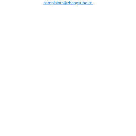
complaints@zhangsubo.cn