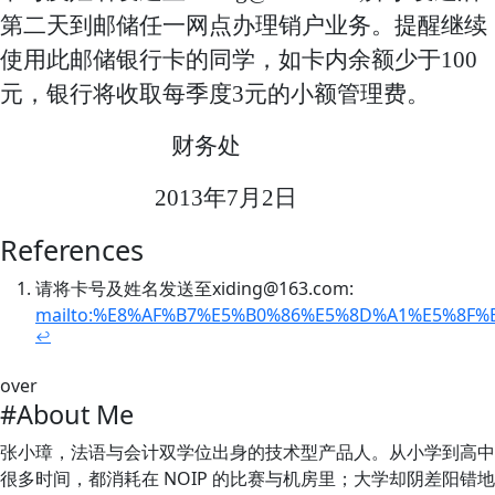
第二天到邮储任一网点办理销户业务。提醒继续
使用此邮储银行卡的同学，如卡内余额少于
100
元，银行将收取每季度
3
元的小额管理费。
财务处
2013
年
7
月
2
日
References
请将卡号及姓名发送至xiding@163.com:
mailto:%E8%AF%B7%E5%B0%86%E5%8D%A1%E5%8F%
↩
over
#About Me
张小璋，法语与会计双学位出身的技术型产品人。从小学到高中
很多时间，都消耗在 NOIP 的比赛与机房里；大学却阴差阳错地