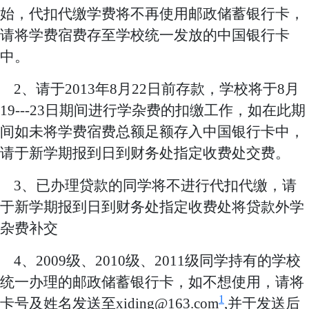
始，代扣代缴学费将不再使用邮政储蓄银行卡，
请将学费宿费存至学校统一发放的中国银行卡
中。
2
、请于
2013
年
8
月
22
日前存款，学校将于
8
月
19---23
日期间进行学杂费的扣缴工作，如在此期
间如未将学费宿费总额足额存入中国银行卡中，
请于新学期报到日到财务处指定收费处交费。
3
、已办理贷款的同学将不进行代扣代缴，请
于新学期报到日到财务处指定收费处将贷款外学
杂费补交
4
、
2009
级、
2010
级、
2011
级同学持有的学校
统一办理的邮政储蓄银行卡，如不想使用，
请将
1
卡号及姓名发送至xiding@163.com
,
并于发送后