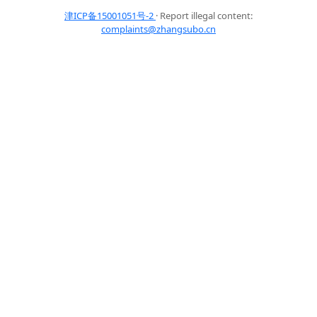
津ICP备15001051号-2
· Report illegal content:
complaints@zhangsubo.cn