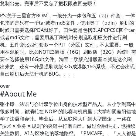
复制出去。完事后不要忘了把权限改回去哦！
PS:关于三星官方ROM，一般分为一体包和五（四）件套，一体
包指的是只有一个tar或者md5文件，使用奥丁（odin）刷机的
时候只需要选择PDA就好了。四件套是包括BLAPCPCSC四个tar
或者md5文件，需要用奥丁刷机时分别选取相应文件进行刷
机。五件套比四件套多一个PIT（分区）文件，不太重要。一般
用在混刷时。比如NOTE3港版（16G）刷欧版（32G）系统时需
要在选择使用16Gpit文件。淘宝上欧版充港版基本就是这么刷
出来的，还有一种是强刷欧版32G成港版16G系统，不过会出现
自己刷机后无法开机的BUG。。。。
over
#About Me
张小璋，法语与会计双学位出身的技术型产品人。从小学到高中
很多时间，都消耗在 NOIP 的比赛与机房里；大学却阴差阳错地
学了法语和会计。毕业后，从互联网大厂到大型国企，一路在
“技术 × 业务 × 规则”的夹缝中打磨自己。做过金融科技，也持续
关注数据、AI 与区块链的落地路径。「PMCAFF」、「人人都是