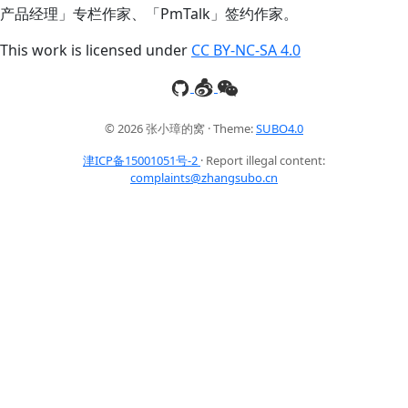
产品经理」专栏作家、「PmTalk」签约作家。
This work is licensed under
CC BY-NC-SA 4.0
© 2026 张小璋的窝 · Theme:
SUBO4.0
津ICP备15001051号-2
· Report illegal content:
complaints@zhangsubo.cn